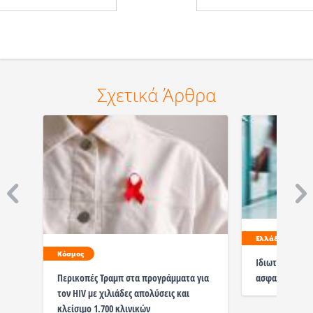
Σχετικά Άρθρα
Ελλάδα
Κόσμος
Ιδιωτική υγεία
ασφαλισμένους
Περικοπές Τραμπ στα προγράμματα για
τον HIV με χιλιάδες απολύσεις και
κλείσιμο 1.700 κλινικών