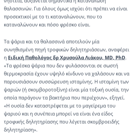
νηστεία, αυξάνεται σημαντικά η κατανάλωση
θαλασσινών. Για όλους όμως ισχύει ότι πρέπει να είναι
Ραδιόφωνο
LIVE
προσεκτικοί με το τι καταναλώνουν, που το
καταναλώνουν και πόσο φρέσκο είναι.
Εκπομπές
Τα ψάρια και τα θαλασσινά αποτελούν μία
συνηθισμένη πηγή τροφικών δηλητηριάσεων, αναφέρει
Πολιτισμός
η
Ειδική Παθολόγος δρ Χρυσούλα Λιάκου,
MD
,
PhD
.
«Τα φρέσκα ψάρια που δεν φυλάσσονται σε σωστή
θερμοκρασία έχουν υψηλό κίνδυνο να χαλάσουν και να
παρουσιάσουν συσσώρευση ισταμίνης. Η ισταμίνη των
ψαριών (ή σκομβοροτοξίνη) είναι μία τοξική ουσία, την
οποία παράγουν τα βακτήρια που περιέχουν», εξηγεί.
«Η ουσία δεν καταστρέφεται με το μαγείρεμα του
ψαριού και η συνέπεια μπορεί να είναι ένα είδος
τροφικής δηλητηρίασης που λέγεται σκομβροειδής
δηλητηρίαση».