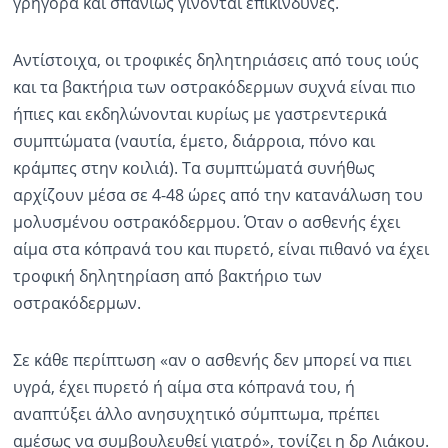
γρήγορα και σπανίως γίνονται επικίνδυνες.
Αντίστοιχα, οι τροφικές δηλητηριάσεις από τους ιούς
και τα βακτήρια των οστρακόδερμων συχνά είναι πιο
ήπιες και εκδηλώνονται κυρίως με γαστρεντερικά
συμπτώματα (ναυτία, έμετο, διάρροια, πόνο και
κράμπες στην κοιλιά). Τα συμπτώματά συνήθως
αρχίζουν μέσα σε 4-48 ώρες από την κατανάλωση του
μολυσμένου οστρακόδερμου. Όταν ο ασθενής έχει
αίμα στα κόπρανά του και πυρετό, είναι πιθανό να έχει
τροφική δηλητηρίαση από βακτήριο των
οστρακόδερμων.
Σε κάθε περίπτωση «αν ο ασθενής δεν μπορεί να πιει
υγρά, έχει πυρετό ή αίμα στα κόπρανά του, ή
αναπτύξει άλλο ανησυχητικό σύμπτωμα, πρέπει
αμέσως να συμβουλευθεί γιατρό», τονίζει η δρ Λιάκου.