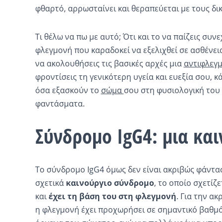
φθαρτό, αρρωσταίνει και θεραπεύεται με τους δι
Τι θέλω να πω με αυτό; Ότι και το να παίζεις συ
φλεγμονή που καραδοκεί να εξελιχθεί σε ασθένει
να ακολουθήσεις τις βασικές αρχές μια
αντιφλεγ
φροντίσεις τη γενικότερη υγεία και ευεξία σου, 
όσα εξασκούν το
σώμα
σου στη φυσιολογική του 
φαντάσματα.
Σύνδρομο IgG4: μια κα
Το σύνδρομο IgG4 όμως δεν είναι ακριβώς φάντασ
σχετικά
καινούργιο σύνδρομο
, το οποίο σχετίζ
και
έχει τη βάση του στη φλεγμονή
. Για την α
η φλεγμονή έχει προχωρήσει σε σημαντικό βαθμό 