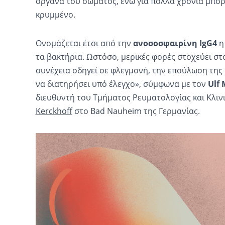
όργανα του σώματος, ενώ για πολλά χρόνια μπορ
κρυμμένο.
Oνομάζεται έτσι από την
ανοσοσφαιρίνη IgG4
η 
τα βακτήρια. Ωστόσο, μερικές φορές στοχεύει στο
συνέχεια οδηγεί σε φλεγμονή, την επούλωση της 
να διατηρήσει υπό έλεγχο», σύμφωνα με τον
Ulf 
διευθυντή του Τμήματος Ρευματολογίας και Κλιν
Kerckhoff
στο Bad Nauheim της Γερμανίας.