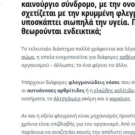
καινούργιο σύνδρομο, με την ονο
σχετίζεται με την κρυμμένη φλεγ
υποσκάπτει σιωπηλά την υγεία. 
θεωρούνται ενδεικτικά;
Το τελευταίο διάστημα πολλά γράφονται και λέγο
σώμα
, η οποία ενοχοποιείται για διάφορες
ασθένε
οργανισμού – άλλωστε, το ένα φέρνει το άλλο.
Υπάρχουν διάφορες
φλεγμονώδεις νόσοι
που σ
οι
αυτοάνοσες αρθρίτιδες
ή η
ελκώδης κολίτιδα
νοσήματα, το
Αλτσχάιμερ
ακόμη και ο
καρκίνος
.
Αν και η οξεία φλεγμονή είναι μηχανισμός προστ
χρόνια είναι επιβλαβής για τον οργανισμό. Από τ
παράνοια να αναζητάει κανείς την απόλυτη ισορ