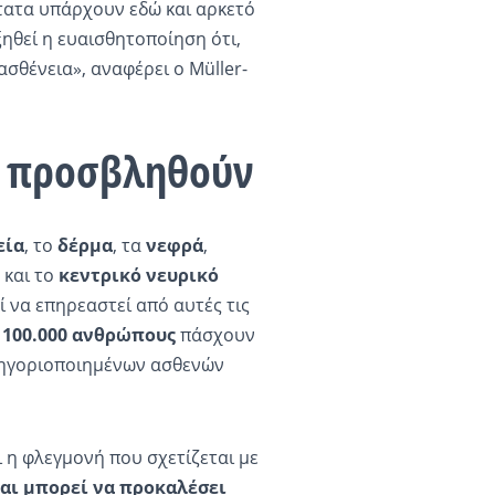
ότατα υπάρχουν εδώ και αρκετό
ξηθεί η ευαισθητοποίηση ότι,
 ασθένεια», αναφέρει ο Müller-
α προσβληθούν
εία
, το
δέρμα
, τα
νεφρά
,
 και το
κεντρικό νευρικό
 να επηρεαστεί από αυτές τις
 100.000 ανθρώπους
πάσχουν
τηγοριοποιημένων ασθενών
ι η φλεγμονή που σχετίζεται με
και μπορεί να προκαλέσει