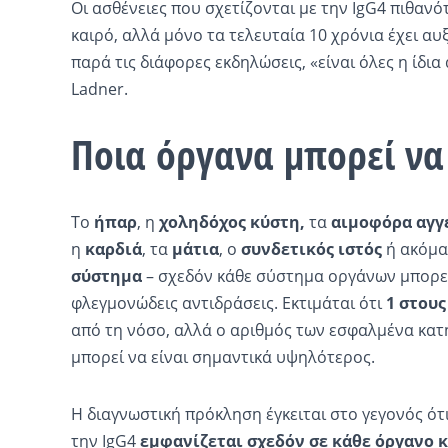
Οι ασθένειες που σχετίζονται με την IgG4 πιθαν
καιρό, αλλά μόνο τα τελευταία 10 χρόνια έχει αυ
παρά τις διάφορες εκδηλώσεις, «είναι όλες η ίδια
Ladner.
Ποια όργανα μπορεί ν
Το
ήπαρ
, η
χοληδόχος κύστη,
τα
αιμοφόρα αγγ
η
καρδιά
, τα
μάτια
, ο
συνδετικός ιστός
ή ακόμα
σύστημα
– σχεδόν κάθε σύστημα οργάνων μπορεί
φλεγμονώδεις αντιδράσεις. Εκτιμάται ότι
1 στους
από τη νόσο, αλλά ο αριθμός των εσφαλμένα κα
μπορεί να είναι σημαντικά υψηλότερος.
Η διαγνωστική πρόκληση έγκειται στο γεγονός ότ
την IgG4
εμφανίζεται σχεδόν σε κάθε όργανο 