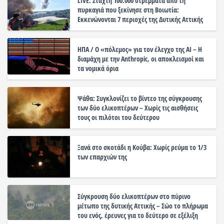
LIVE: Στάχτη 100.000 στρέμματα από τη
πυρκαγιά που ξεκίνησε στη Βοιωτία:
Εκκενώνονται 7 περιοχές της Δυτικής Αττικής
ΗΠΑ / Ο «πόλεμος» για τον έλεγχο της ΑΙ – Η
διαμάχη με την Anthropic, οι αποκλεισμοί και
τα νομικά όρια
Ψάθα: Συγκλονίζει το βίντεο της σύγκρουσης
των δύο ελικοπτέρων – Χωρίς τις αισθήσεις
τους οι πιλότοι του δεύτερου
Ξανά στο σκοτάδι η Κούβα: Χωρίς ρεύμα το 1/3
των επαρχιών της
Σύγκρουση δύο ελικοπτέρων στο πύρινο
μέτωπο της δυτικής Αττικής – Σώο το πλήρωμα
του ενός, έρευνες για το δεύτερο σε εξέλιξη