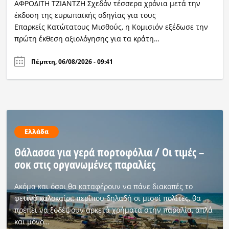
ΑΦΡΟΔΙΤΗ ΤΖΙΑΝΤΖΗ Σχεδόν τέσσερα χρόνια μετά την
έκδοση της ευρωπαϊκής οδηγίας για τους
Επαρκείς Κατώτατους Μισθούς, η Κομισιόν εξέδωσε την
πρώτη έκθεση αξιολόγησης για τα κράτη…
Πέμπτη, 06/08/2026 - 09:41
Ελλάδα
Θάλασσα για γερά πορτοφόλια / Οι τιμές –
σοκ στις οργανωμένες παραλίες
Ακόμα και όσοι θα καταφέρουν να πάνε διακοπές το
φετινό καλοκαίρι, περίπου δηλαδή οι μισοί πολίτες, θα
πρέπει να ξοδέψουν αρκετά χρήματα στην παραλία, απλά
και μόνο…