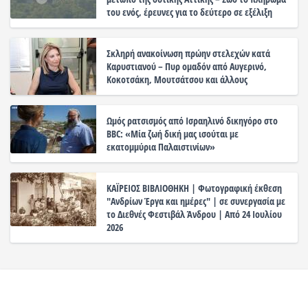
του ενός, έρευνες για το δεύτερο σε εξέλιξη
Σκληρή ανακοίνωση πρώην στελεχών κατά
Καρυστιανού – Πυρ ομαδόν από Αυγερινό,
Κοκοτσάκη, Μουτσάτσου και άλλους
Ωμός ρατσισμός από Ισραηλινό δικηγόρο στο
BBC: «Μία ζωή δική μας ισούται με
εκατομμύρια Παλαιστινίων»
ΚΑΪΡΕΙΟΣ ΒΙΒΛΙΟΘΗΚΗ | Φωτογραφική έκθεση
"Ανδρίων Έργα και ημέρες" | σε συνεργασία με
το Διεθνές Φεστιβάλ Άνδρου | Από 24 Ιουλίου
2026