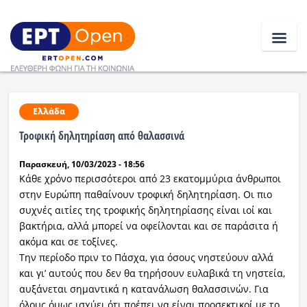
Ειδήσεις
Ελλάδα
Τροφική δηλητηρίαση από θαλασσινά
Ελλάδα
Παρασκευή, 10/03/2023 - 18:56
Κοινωνία
Κάθε χρόνο περισσότεροι από 23 εκατομμύρια άνθρωποι
στην Ευρώπη παθαίνουν τροφική δηλητηρίαση. Οι πιο
Πολιτική
συχνές αιτίες της τροφικής δηλητηρίασης είναι ιοί και
βακτήρια, αλλά μπορεί να οφείλονται και σε παράσιτα ή
Οικονομία
ακόμα και σε τοξίνες.
Την περίοδο πριν το Πάσχα, για όσους νηστεύουν αλλά
Αθλητικά
και γι’ αυτούς που δεν θα τηρήσουν ευλαβικά τη νηστεία,
αυξάνεται σημαντικά η κατανάλωση θαλασσινών. Για
Κόσμος
όλους όμως ισχύει ότι πρέπει να είναι προσεκτικοί με το