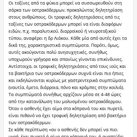
Οι τοξίνες από τα φύκια μπορεί να συσσωρευθούν στη
σάρκα των οστρακόδερμων, προκαλώντας δηλητηρίαση
στους ανθρώπους. Οι τροφικές δηλητηριάσεις από τις
τοξίνες των οστρακόδερμων μπορεί να είναι διαφόρων
ειδών, π.χ. παραλυτικού, διαρροϊκού ή νευροτοξικού
τύπου, αναφέρει η δρ Λιάκου. Κάθε μία από αυτές έχει τα
δικά της, χαρακτηριστικά συμπτώματα. Παρότι, όμως,
αυτές ακούγονται πολύ ανησυχητικές, συνήθως
υποχωρούν γρήγορα και σπανίως γίνονται επικίνδυνες.
Αντίστοιχα, οι τροφικές δηλητηριάσεις από τους ιούς και
τα βακτήρια των οστρακόδερμων συχνά είναι πιο ήπιες
και εκδηλώνονται κυρίως με γαστρεντερικά συμπτώματα
(ναυτία, έμετο, διάρροια, πόνο και κράμπες στην κοιλιά).
Τα συμπτώματά συνήθως αρχίζουν μέσα σε 4-48 ώρες
από την κατανάλωση του μολυσμένου οστρακόδερμου.
Όταν ο ασθενής έχει αίμα στα κόπρανά του και πυρετό,
είναι πιθανό να έχει τροφική δηλητηρίαση από βακτήριο
των οστρακόδερμων.
Σε κάθε περίπτωση «αν ο ασθενής δεν μπορεί να πιει
υγρά, έχει πυρετό ή αίμα στα κόπρανά του, ή αναπτύξει