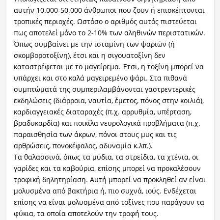
αυτήν 10.000-50.000 άνθρωποι που ζουν ή επισκέπτονται
τροπικές περιοχές. Ωστόσο ο αριθμός αυτός πιστεύεται
πως αποτελεί μόνο το 2-10% των αληθινών περιστατικών.
Όπως συμβαίνει με την ισταμίνη των ψαριών (ή
σκομβοροτοξίνη), έτσι και η σιγουατοξίνη δεν
καταστρέφεται με το μαγείρεμα. Έτσι, η τοξίνη μπορεί να
υπάρχει και στο καλά μαγειρεμένο ψάρι. Στα πιθανά
συμπτώματά της συμπεριλαμβάνονται γαστρεντερικές
εκδηλώσεις (διάρροια, ναυτία, έμετος, πόνος στην κοιλιά),
καρδιαγγειακές διαταραχές (π.χ. αρρυθμία, υπέρταση,
βραδυκαρδία) και ποικίλα νευρολογικά προβλήματα (π.χ.
παραισθησία των άκρων, πόνοι στους μυς και τις
αρθρώσεις, πονοκέφαλος, αδυναμία κ.λπ.).
Τα θαλασσινά, όπως τα μύδια, τα στρείδια, τα χτένια, οι
γαρίδες και τα καβούρια, επίσης μπορεί να προκαλέσουν
τροφική δηλητηρίαση. Αυτή μπορεί να προκληθεί αν είναι
μολυσμένα από βακτήρια ή, πιο συχνά, ιούς. Ενδέχεται
επίσης να είναι μολυσμένα από τοξίνες που παράγουν τα
φύκια, τα οποία αποτελούν την τροφή τους.