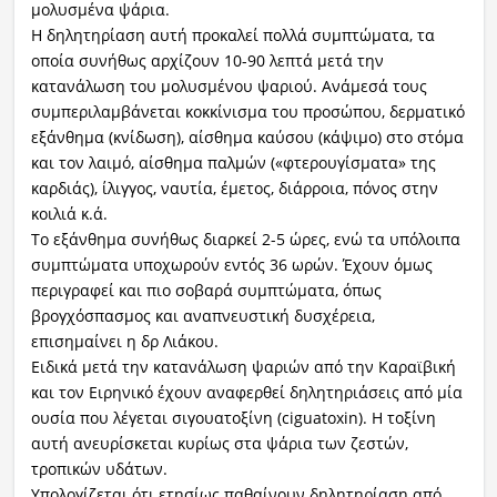
μολυσμένα ψάρια.
Η δηλητηρίαση αυτή προκαλεί πολλά συμπτώματα, τα
οποία συνήθως αρχίζουν 10-90 λεπτά μετά την
κατανάλωση του μολυσμένου ψαριού. Ανάμεσά τους
συμπεριλαμβάνεται κοκκίνισμα του προσώπου, δερματικό
εξάνθημα (κνίδωση), αίσθημα καύσου (κάψιμο) στο στόμα
και τον λαιμό, αίσθημα παλμών («φτερουγίσματα» της
καρδιάς), ίλιγγος, ναυτία, έμετος, διάρροια, πόνος στην
κοιλιά κ.ά.
Το εξάνθημα συνήθως διαρκεί 2-5 ώρες, ενώ τα υπόλοιπα
συμπτώματα υποχωρούν εντός 36 ωρών. Έχουν όμως
περιγραφεί και πιο σοβαρά συμπτώματα, όπως
βρογχόσπασμος και αναπνευστική δυσχέρεια,
επισημαίνει η δρ Λιάκου.
Ειδικά μετά την κατανάλωση ψαριών από την Καραϊβική
και τον Ειρηνικό έχουν αναφερθεί δηλητηριάσεις από μία
ουσία που λέγεται σιγουατοξίνη (ciguatoxin). Η τοξίνη
αυτή ανευρίσκεται κυρίως στα ψάρια των ζεστών,
τροπικών υδάτων.
Υπολογίζεται ότι ετησίως παθαίνουν δηλητηρίαση από