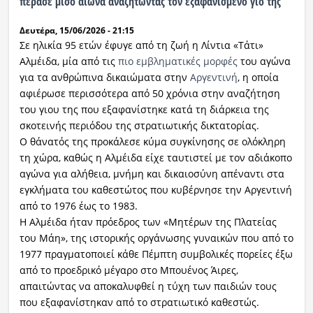
πέρασε μισό αιώνα αναζητώντας τον εξαφανισμένο γιο της
Δευτέρα, 15/06/2026 - 21:15
Σε ηλικία 95 ετών έφυγε από τη ζωή η Λίντια «Τάτι»
Αλμέιδα, μία από τις
πιο εμβληματικές μορφές
του αγώνα
για τα ανθρώπινα δικαιώματα στην
Αργεντινή
, η οποία
αφιέρωσε περισσότερα από 50 χρόνια στην αναζήτηση
του γιου της που εξαφανίστηκε κατά τη διάρκεια της
σκοτεινής περιόδου της στρατιωτικής δικτατορίας.
Ο θάνατός της προκάλεσε κύμα συγκίνησης σε ολόκληρη
τη χώρα, καθώς η Αλμέιδα είχε ταυτιστεί με τον αδιάκοπο
αγώνα για αλήθεια, μνήμη και δικαιοσύνη απέναντι στα
εγκλήματα του καθεστώτος που κυβέρνησε την Αργεντινή
από το 1976 έως το 1983.
Η Αλμέιδα ήταν πρόεδρος των «Μητέρων της Πλατείας
του Μάη», της ιστορικής οργάνωσης γυναικών που από το
1977 πραγματοποιεί κάθε Πέμπτη συμβολικές πορείες έξω
από το προεδρικό μέγαρο στο Μπουένος Άιρες,
απαιτώντας να αποκαλυφθεί η τύχη των παιδιών τους
που εξαφανίστηκαν από το στρατιωτικό καθεστώς.