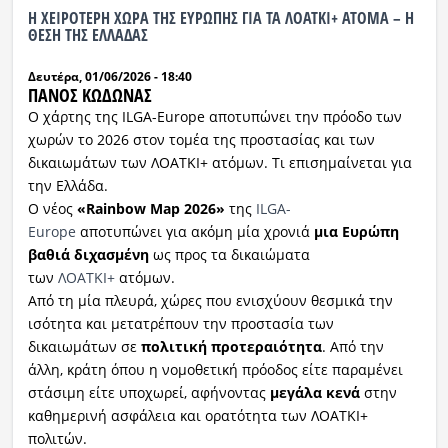
Η ΧΕΙΡΟΤΕΡΗ ΧΩΡΑ ΤΗΣ ΕΥΡΩΠΗΣ ΓΙΑ ΤΑ ΛΟΑΤΚΙ+ ΑΤΟΜΑ – Η
ΘΕΣΗ ΤΗΣ ΕΛΛΑΔΑΣ
Δευτέρα, 01/06/2026 - 18:40
ΠΑΝΟΣ ΚΩΔΩΝΑΣ
Ο χάρτης της ILGA-Europe αποτυπώνει την πρόοδο των
χωρών το 2026 στον τομέα της προστασίας και των
δικαιωμάτων των ΛΟΑΤΚΙ+ ατόμων. Τι επισημαίνεται για
την Ελλάδα.
Ο νέος
«Rainbow Map 2026»
της
ILGA-
Europe
αποτυπώνει για ακόμη μία χρονιά
μια Ευρώπη
βαθιά διχασμένη
ως προς τα δικαιώματα
των
ΛΟΑΤΚΙ+
ατόμων.
Από τη μία πλευρά, χώρες που ενισχύουν θεσμικά την
ισότητα και μετατρέπουν την προστασία των
δικαιωμάτων σε
πολιτική προτεραιότητα
. Από την
άλλη, κράτη όπου η νομοθετική πρόοδος είτε παραμένει
στάσιμη είτε υποχωρεί, αφήνοντας
μεγάλα κενά
στην
καθημερινή ασφάλεια και ορατότητα των ΛΟΑΤΚΙ+
πολιτών.