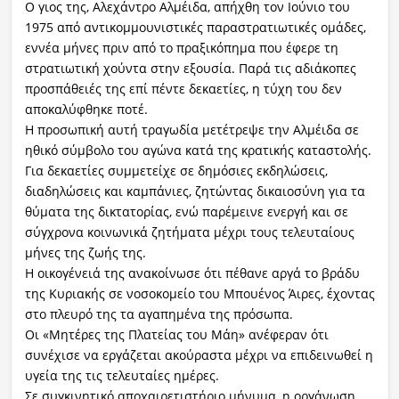
Ο γιος της, Αλεχάντρο Αλμέιδα, απήχθη τον Ιούνιο του
1975 από αντικομμουνιστικές παραστρατιωτικές ομάδες,
εννέα μήνες πριν από το πραξικόπημα που έφερε τη
στρατιωτική χούντα στην εξουσία. Παρά τις αδιάκοπες
προσπάθειές της επί πέντε δεκαετίες, η τύχη του δεν
αποκαλύφθηκε ποτέ.
Η προσωπική αυτή τραγωδία μετέτρεψε την Αλμέιδα σε
ηθικό σύμβολο του αγώνα κατά της κρατικής καταστολής.
Για δεκαετίες συμμετείχε σε δημόσιες εκδηλώσεις,
διαδηλώσεις και καμπάνιες, ζητώντας δικαιοσύνη για τα
θύματα της δικτατορίας, ενώ παρέμεινε ενεργή και σε
σύγχρονα κοινωνικά ζητήματα μέχρι τους τελευταίους
μήνες της ζωής της.
Η οικογένειά της ανακοίνωσε ότι πέθανε αργά το βράδυ
της Κυριακής σε νοσοκομείο του Μπουένος Άιρες, έχοντας
στο πλευρό της τα αγαπημένα της πρόσωπα.
Οι «Μητέρες της Πλατείας του Μάη» ανέφεραν ότι
συνέχισε να εργάζεται ακούραστα μέχρι να επιδεινωθεί η
υγεία της τις τελευταίες ημέρες.
Σε συγκινητικό αποχαιρετιστήριο μήνυμα, η οργάνωση