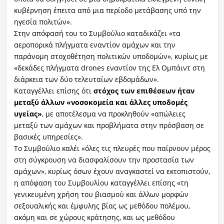
κυβέρνηση έπειτα από μια περίοδο μετάβασης υπό την
ηγεσία πολιτών».
Στην απόφασή του το Συμβούλιο καταδικάζει «τα
αεροπορικά πλήγματα εναντίον αμάχων και την
παράνομη στοχοθέτηση πολιτικών υποδομών», κυρίως με
«δεκάδες πλήγματα drones εναντίον της Ελ Ομπάιντ στη
διάρκεια των δύο τελευταίων εβδομάδων».
Καταγγέλλει επίσης ότι
στόχος των επιθέσεων ήταν
μεταξύ άλλων «νοσοκομεία και άλλες υποδομές
υγείας»
, με αποτέλεσμα να προκληθούν «απώλειες
μεταξύ των αμάχων και προβλήματα στην πρόσβαση σε
βασικές υπηρεσίες».
Το Συμβούλιο καλέι «όλες τις πλευρές που παίρνουν μέρος
στη σύγκρουση να διασφαλίσουν την προστασία των
αμάχων», κυρίως όσων έχουν αναγκαστεί να εκτοπιστούν,
η απόφαση του Συμβουλίου καταγγέλλει επίσης «τη
γενικευμένη χρήση του βιασμού και άλλων μορφών
σεξουαλικής και έμφυλης βίας ως μεθόδου πολέμου,
ακόμη και σε χώρους κράτησης, και ως μεθόδου