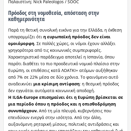
Παλαιστίνη; Nick Paleologos / SOOC
Πρόοδος στη νομοθεσία, απόσταση στην
καθημερινότητα
Παρά τη θετική συνολική εικόνα για την Ελλάδα, η έκθεση
υπογραμμίζει ότι
η ευρωπαϊκή πρόοδος δεν είναι
ομοιόμορφη
. Σε πολλές χώρες, οι νόμοι έχουν αλλάξει
γρηγορότερα από τις κοινωνικές συμπεριφορές.
Χαρακτηριστικό παράδειγμα αποτελεί η Ισπανία, όπου
παρότι διαθέτει το πιο προοδευτικό νομικό πλαίσιο στην
Ευρώπη, οι επιθέσεις κατά ΛΟΑΤΚΙ+ ατόμων αυξήθηκαν
από 7% σε 22% μέσα σε δύο χρόνια. Το φαινόμενο αυτό
αναδεικνύει
μια κρίσιμη αντίφαση
: η θεσμική πρόοδος
δεν εγγυάται αυτόματα κοινωνική αποδοχή.
Η ILGA-Europe επισημαίνει ότι η Ευρώπη βρίσκεται σε
μια περίοδο όπου η πρόοδος και η οπισθοδρόμηση
συνυπάρχουν.
Από τη μία πλευρά, κυβερνήσεις που
επενδύουν ενεργά στην ισότητα. Από την άλλη,
αυξανόμενη ρητορική μίσους, πολιτικές αντιδράσεις και
κοινωνικές εντάσεις που επηρεάζουν την καθημερινή ζωή