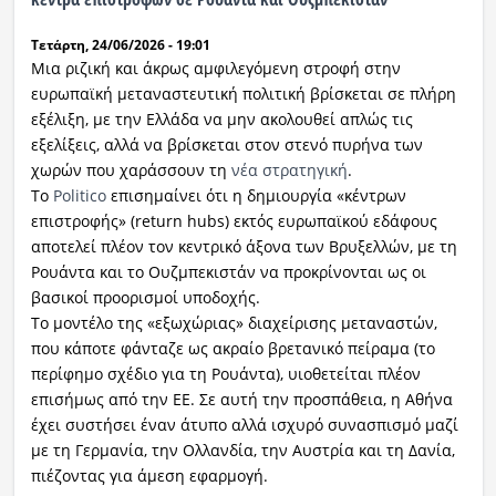
Τετάρτη, 24/06/2026 - 19:01
Μια ριζική και άκρως αμφιλεγόμενη στροφή στην
ευρωπαϊκή μεταναστευτική πολιτική βρίσκεται σε πλήρη
εξέλιξη, με την Ελλάδα να μην ακολουθεί απλώς τις
εξελίξεις, αλλά να βρίσκεται στον στενό πυρήνα των
χωρών που χαράσσουν τη
νέα στρατηγική
.
Το
Politico
επισημαίνει ότι η δημιουργία «κέντρων
επιστροφής» (return hubs) εκτός ευρωπαϊκού εδάφους
αποτελεί πλέον τον κεντρικό άξονα των Βρυξελλών, με τη
Ρουάντα και το Ουζμπεκιστάν να προκρίνονται ως οι
βασικοί προορισμοί υποδοχής.
Το μοντέλο της «εξωχώριας» διαχείρισης μεταναστών,
που κάποτε φάνταζε ως ακραίο βρετανικό πείραμα (το
περίφημο σχέδιο για τη Ρουάντα), υιοθετείται πλέον
επισήμως από την ΕΕ. Σε αυτή την προσπάθεια, η Αθήνα
έχει συστήσει έναν άτυπο αλλά ισχυρό συνασπισμό μαζί
με τη Γερμανία, την Ολλανδία, την Αυστρία και τη Δανία,
πιέζοντας για άμεση εφαρμογή.