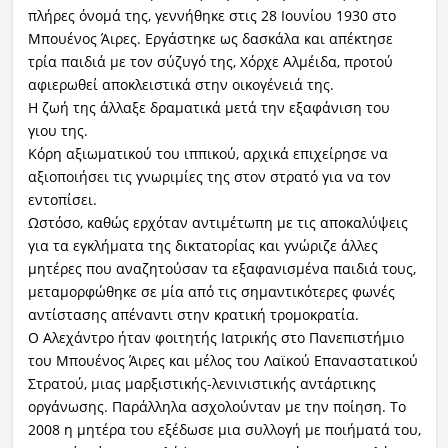
πλήρες όνομά της, γεννήθηκε στις 28 Ιουνίου 1930 στο
Μπουένος Άιρες. Εργάστηκε ως δασκάλα και απέκτησε
τρία παιδιά με τον σύζυγό της, Χόρχε Αλμέιδα, προτού
αφιερωθεί αποκλειστικά στην οικογένειά της.
Η ζωή της άλλαξε δραματικά μετά την εξαφάνιση του
γιου της.
Κόρη αξιωματικού του ιππικού, αρχικά επιχείρησε να
αξιοποιήσει τις γνωριμίες της στον στρατό για να τον
εντοπίσει.
Ωστόσο, καθώς ερχόταν αντιμέτωπη με τις αποκαλύψεις
για τα εγκλήματα της δικτατορίας και γνώριζε άλλες
μητέρες που αναζητούσαν τα εξαφανισμένα παιδιά τους,
μεταμορφώθηκε σε μία από τις σημαντικότερες φωνές
αντίστασης απέναντι στην κρατική τρομοκρατία.
Ο Αλεχάντρο ήταν φοιτητής Ιατρικής στο Πανεπιστήμιο
του Μπουένος Άιρες και μέλος του Λαϊκού Επαναστατικού
Στρατού, μιας μαρξιστικής-λενινιστικής αντάρτικης
οργάνωσης. Παράλληλα ασχολούνταν με την ποίηση. Το
2008 η μητέρα του εξέδωσε μια συλλογή με ποιήματά του,