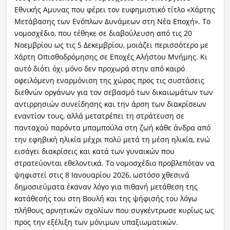
Εθνικής Αμυνας που φέρει τον ευφημιστικό τίτλο «Χάρτης
Μετάβασης των Ενόπλων Δυνάμεων στη Νέα Εποχή». Το
νομοσχέδιο, που τέθηκε σε διαβούλευση από τις 20
Νοεμβρίου ως τις 5 Δεκεμβρίου, μοιάζει περισσότερο με
Χάρτη Οπισθοδρόμησης σε Εποχές Αλήστου Μνήμης. Κι
αυτό διότι όχι μόνο δεν προχωρά στην από καιρό
οφειλόμενη εναρμόνιση της χώρας προς τις συστάσεις
διεθνών οργάνων για τον σεβασμό των δικαιωμάτων των
αντιρρησιών συνείδησης και την άρση των διακρίσεων
εναντίον τους, αλλά μετατρέπει τη στράτευση σε
πανταχού παρόντα μπαμπούλα στη ζωή κάθε άνδρα από
την εφηβική ηλικία μέχρι πολύ μετά τη μέση ηλικία, ενώ
εισάγει διακρίσεις και κατά των γυναικών που
στρατεύονται εθελοντικά. Το νομοσχέδιο προβλεπόταν να
ψηφιστεί στις 8 Ιανουαρίου 2026, ωστόσο χθεσινά
δημοσιεύματα έκαναν λόγο για πιθανή μετάθεση της
κατάθεσής του στη Βουλή και της ψήφισής του λόγω
πλήθους αρνητικών σχολίων που συγκέντρωσε κυρίως ως
προς την εξέλιξη των μόνιμων υπαξιωματικών.