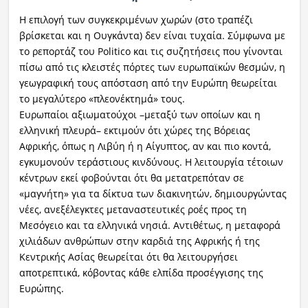
Η επιλογή των συγκεκριμένων χωρών (στο τραπέζι
βρίσκεται και η Ουγκάντα) δεν είναι τυχαία. Σύμφωνα με
το ρεπορτάζ του Politico και τις συζητήσεις που γίνονται
πίσω από τις κλειστές πόρτες των ευρωπαϊκών θεσμών, η
γεωγραφική τους απόσταση από την Ευρώπη θεωρείται
το μεγαλύτερο «πλεονέκτημά» τους.
Ευρωπαίοι αξιωματούχοι –μεταξύ των οποίων και η
ελληνική πλευρά– εκτιμούν ότι χώρες της Βόρειας
Αφρικής, όπως η Λιβύη ή η Αίγυπτος, αν και πιο κοντά,
εγκυμονούν τεράστιους κινδύνους. Η λειτουργία τέτοιων
κέντρων εκεί φοβούνται ότι θα μετατρεπόταν σε
«μαγνήτη» για τα δίκτυα των διακινητών, δημιουργώντας
νέες, ανεξέλεγκτες μεταναστευτικές ροές προς τη
Μεσόγειο και τα ελληνικά νησιά. Αντιθέτως, η μεταφορά
χιλιάδων ανθρώπων στην καρδιά της Αφρικής ή της
Κεντρικής Ασίας θεωρείται ότι θα λειτουργήσει
αποτρεπτικά, κόβοντας κάθε ελπίδα προσέγγισης της
Ευρώπης.