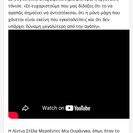
τόνισε: «Σε ευχαριστούμε που μας δίδαξες ότι το να
αγαπάς σημαίνει να αντιστέκεσαι, ότι η μόνη μάχη που
χάνεται είναι εκείνη που εγκαταλείπεις και ότι δεν
υπάρχει δύναμη μεγαλύτερη από την αγάπη».
Η Λίντια Στέλα Μερσέντες Μιγ Ουράνγκα, όπως ήταν το