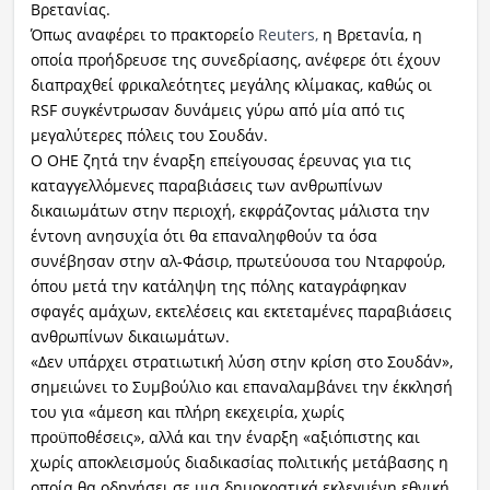
Βρετανίας.
Όπως αναφέρει το πρακτορείο
Reuters,
η Βρετανία, η
οποία προήδρευσε της συνεδρίασης, ανέφερε ότι έχουν
διαπραχθεί φρικαλεότητες μεγάλης κλίμακας, καθώς οι
RSF συγκέντρωσαν δυνάμεις γύρω από μία από τις
μεγαλύτερες πόλεις του Σουδάν.
Ο ΟΗΕ ζητά την έναρξη επείγουσας έρευνας για τις
καταγγελλόμενες παραβιάσεις των ανθρωπίνων
δικαιωμάτων στην περιοχή, εκφράζοντας μάλιστα την
έντονη ανησυχία ότι θα επαναληφθούν τα όσα
συνέβησαν στην αλ-Φάσιρ, πρωτεύουσα του Νταρφούρ,
όπου μετά την κατάληψη της πόλης καταγράφηκαν
σφαγές αμάχων, εκτελέσεις και εκτεταμένες παραβιάσεις
ανθρωπίνων δικαιωμάτων.
«Δεν υπάρχει στρατιωτική λύση στην κρίση στο Σουδάν»,
σημειώνει το Συμβούλιο και επαναλαμβάνει την έκκλησή
του για «άμεση και πλήρη εκεχειρία, χωρίς
προϋποθέσεις», αλλά και την έναρξη «αξιόπιστης και
χωρίς αποκλεισμούς διαδικασίας πολιτικής μετάβασης η
οποία θα οδηγήσει σε μια δημοκρατικά εκλεγμένη εθνική