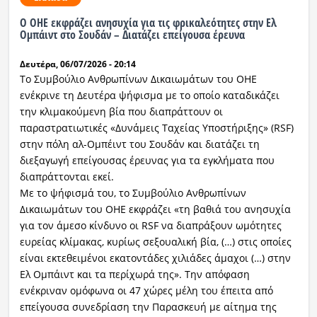
O ΟΗΕ εκφράζει ανησυχία για τις φρικαλεότητες στην Ελ
Ραδιόφωνο
Ομπάιντ στο Σουδάν – Διατάζει επείγουσα έρευνα
LIVE
Δευτέρα, 06/07/2026 - 20:14
Εκπομπές
Το Συμβούλιο Ανθρωπίνων Δικαιωμάτων του ΟΗΕ
ενέκρινε τη Δευτέρα ψήφισμα με το οποίο καταδικάζει
την κλιμακούμενη βία που διαπράττουν οι
παραστρατιωτικές «Δυνάμεις Ταχείας Υποστήριξης» (RSF)
Πολιτισμός
στην πόλη αλ-Ομπέιντ του Σουδάν και διατάζει τη
διεξαγωγή επείγουσας έρευνας για τα εγκλήματα που
διαπράττονται εκεί.
Με το ψήφισμά του, το Συμβούλιο Ανθρωπίνων
Δικαιωμάτων του ΟΗΕ εκφράζει «τη βαθιά του ανησυχία
για τον άμεσο κίνδυνο οι RSF να διαπράξουν ωμότητες
ευρείας κλίμακας, κυρίως σεξουαλική βία, (…) στις οποίες
είναι εκτεθειμένοι εκατοντάδες χιλιάδες άμαχοι (…) στην
Ελ Ομπάιντ και τα περίχωρά της». Την απόφαση
ενέκριναν ομόφωνα οι 47 χώρες μέλη του έπειτα από
επείγουσα συνεδρίαση την Παρασκευή με αίτημα της