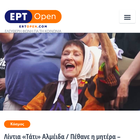
Ειδήσεις
Ελλάδα
Κοινωνία
Πολιτική
Οικονομία
Αθλητικά
Κόσμος
Κόσμος
Λίντια «Τάτι» Αλμέιδα / Πέθανε η μητέρα –