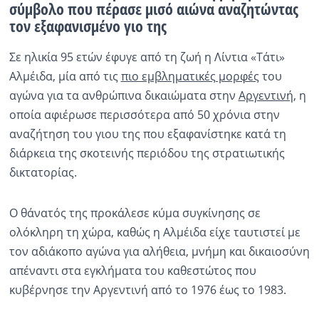
σύμβολο που πέρασε μισό αιώνα αναζητώντας
τον εξαφανισμένο γιο της
Ραδιόφωνο
LIVE
Σε ηλικία 95 ετών έφυγε από τη ζωή η Λίντια «Τάτι»
Αλμέιδα, μία από τις
πιο εμβληματικές μορφές
του
Εκπομπές
αγώνα για τα ανθρώπινα δικαιώματα στην
Αργεντινή
, η
οποία αφιέρωσε περισσότερα από 50 χρόνια στην
Πολιτισμός
αναζήτηση του γιου της που εξαφανίστηκε κατά τη
διάρκεια της σκοτεινής περιόδου της στρατιωτικής
δικτατορίας.
Ο θάνατός της προκάλεσε κύμα συγκίνησης σε
ολόκληρη τη χώρα, καθώς η Αλμέιδα είχε ταυτιστεί με
τον αδιάκοπο αγώνα για αλήθεια, μνήμη και δικαιοσύνη
απέναντι στα εγκλήματα του καθεστώτος που
κυβέρνησε την Αργεντινή από το 1976 έως το 1983.