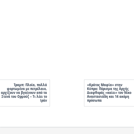
Τραμπ: Πλοία, πολλά
«Κράτος Μαφία» στην
φορτωμένα με πετρέλαιο,
Κύπρο: Πόρισμα της Αρχής
αρχίζουν να βγαίνουν από τα
Διαφθοράς «καίει» τον Νίκο
Στενά του Ορμούζ – Τι λέει το
Αναστασιάδη και 14 ακόμη
Ιράν
πρόσωπα