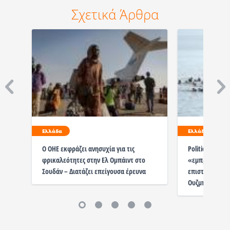
Σχετικά Άρθρα
Ελλάδα
Ελλάδα
O ΟΗΕ εκφράζει ανησυχία για τις
Politico: Η Ελ
φρικαλεότητες στην Ελ Ομπάιντ στο
«εμπροσθοφυλα
Σουδάν – Διατάζει επείγουσα έρευνα
επιστροφών σε
Ουζμπεκιστάν