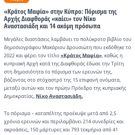
«Κράτος Μαφία» στην Κύπρο: Πόρισμα της
Ραδιόφωνο
LIVE
Αρχής Διαφθοράς «καίει» τον Νίκο
Αναστασιάδη και 14 ακόμη πρόσωπα
Εκπομπές
Μεγάλες διαστάσεις λαμβάνει το πολύκροτο βιβλίο του
δημοσιογράφου Μακάριου Δρουσιώτη που εκδόθηκε το
2022 και φέρει τον τίτλο
«Κράτος Μαφία»
, καθώς η
Πολιτισμός
κυπριακή Αρχή κατά της Διαφθοράς έδωσε την Τρίτη
στη δημοσιότητα το πόρισμα των ερευνών της,
βάζοντας στο στόχαστρό της 15 επιφανή ονόματα,
μεταξύ αυτών και τον πρώην Πρόεδρο της κυπριακής
Δημοκρατίας,
Νίκο Αναστασιάδη.
Το πόρισμα – καταπέλτης προέκυψε μετά από 2,5
χρόνια ερευνών και περιλαμβάνει 214 συνεδρίες και
ακροάσεις, 150 μάρτυρες και 793 τεκμήρια από 41