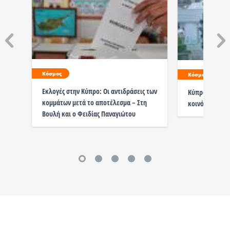
Κόσμος
Κόσμος
Εκλογές στην Κύπρο: Οι αντιδράσεις των
Κύπρος: Έκαψα
κομμάτων μετά το αποτέλεσμα – Στη
κοινότητας αντ
Βουλή και ο Φειδίας Παναγιώτου