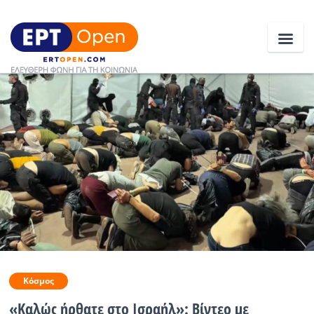
Ειδήσεις
Ελλάδα
Κοινωνία
Πολιτική
Οικονομία
Αθλητικά
Κόσμος
Κόσμος
«Καλώς ήρθατε στο Ισραήλ»: Βίντεο με