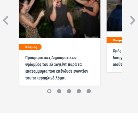
Κόσμος
Κόσμος
Ωμός ρατσισμό
δικηγόρο στο 
Προκριματικές Δημοκρατικών:
ισούται με εκ
Θρίαμβος του ελ Σαγιέντ παρά τα
εκατομμύρια που επένδυσε εναντίον
του το ισραηλινό λόμπι