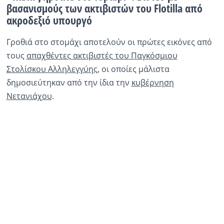
βασανισμούς των ακτιβιστών του Flotilla από
ακροδεξιό υπουργό
Ραδιόφωνο
LIVE
Γροθιά στο στομάχι αποτελούν οι πρώτες εικόνες από
τους
απαχθέντες ακτιβιστές του Παγκόσμιου
Εκπομπές
Στολίσκου Αλληλεγγύης
, οι οποίες μάλιστα
δημοσιεύτηκαν από την ίδια την
κυβέρνηση
Πολιτισμός
Νετανιάχου
.