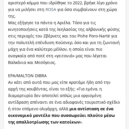
αριστερό κόμμα που ιδρύθηκε το 2022, βρήκε λίγο χρόνο
για να μιλήσει στη
ROSA
για όσα συμβαίνουν στη χώρα
της.
Μας εξήγησε τα πάντα η Αριέλα. Τόσο για τις
κινητοποιήσεις κατά της λεηλασίας της αλβανικής φύσης
στις περιοχές του Ζβέρνετς και του Pishe Poro-Nartë για
την πολυτελή επένδυση Κούσνερ, όσο και για τη ζωντανή
μάχη για ένα καλύτερο μέλλον, η οποία είναι πιο
αναγκαία από ποτέ στη «γειτονιά» μας που λέγεται
Βαλκάνια και Μεσόγειος.
EPA/MALTON DIBRA
Αν κάτι από αυτά που μας είπε κρατάμε ήδη από την
αρχή της κουβέντας, είναι το εξής: «Για εμένα, η
διαμαρτυρία δεν αποτελεί απλώς μια οργισμένη
αντίδραση απέναντι σε ένα αδιαφανές τουριστικό σχέδιο
ή στον επόμενο ολιγάρχη, αλλά
μια αντίσταση σε ένα
οικονομικό μοντέλο που συσσωρεύει πλούτο μέσω
της απαλλοτρίωσης των κατοίκων
».