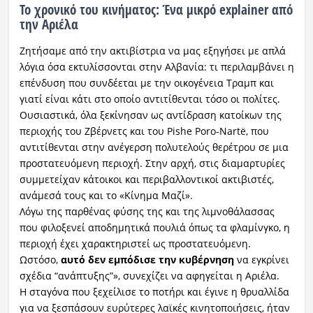
Το χρονικό του κινήματος: Ένα μικρό explainer από
την Αριέλα
Ζητήσαμε από την ακτιβίστρια να μας εξηγήσει με απλά
λόγια όσα εκτυλίσσονται στην Αλβανία: τι περιλαμβάνει η
επένδυση που συνδέεται με την οικογένεια Τραμπ και
γιατί είναι κάτι στο οποίο αντιτίθενται τόσο οι πολίτες.
Ουσιαστικά, όλα ξεκίνησαν ως αντίδραση κατοίκων της
περιοχής του Ζβέρνετς και του Pishe Poro-Nartë, που
αντιτίθενται στην ανέγερση πολυτελούς θερέτρου σε μια
προστατευόμενη περιοχή. Στην αρχή, στις διαμαρτυρίες
συμμετείχαν κάτοικοι και περιβαλλοντικοί ακτιβιστές,
ανάμεσά τους και το «Κίνημα Μαζί».
Λόγω της παρθένας φύσης της και της λιμνοθάλασσας
που φιλοξενεί αποδημητικά πουλιά όπως τα φλαμίνγκο, η
περιοχή έχει χαρακτηριστεί ως προστατευόμενη.
Ωστόσο,
αυτό δεν εμπόδισε την κυβέρνηση
να εγκρίνει
σχέδια “ανάπτυξης”», συνεχίζει να αφηγείται η Αριέλα.
Η σταγόνα που ξεχείλισε το ποτήρι και έγινε η θρυαλλίδα
για να ξεσπάσουν ευρύτερες λαϊκές κινητοποιήσεις, ήταν