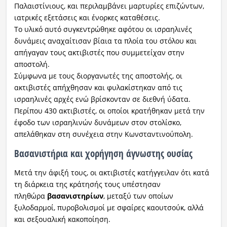
Παλαιστίνιους, και περιλαμβάνει μαρτυρίες επιζώντων,
ιατρικές εξετάσεις και ένορκες καταθέσεις.
Το υλικό αυτό συγκεντρώθηκε αφότου οι ισραηλινές
δυνάμεις αναχαίτισαν βίαια τα πλοία του στόλου και
απήγαγαν τους ακτιβιστές που συμμετείχαν στην
αποστολή.
Σύμφωνα με τους διοργανωτές της αποστολής, οι
ακτιβιστές απήχθησαν και φυλακίστηκαν από τις
ισραηλινές αρχές ενώ βρίσκονταν σε διεθνή ύδατα.
Περίπου 430 ακτιβιστές, οι οποίοι κρατήθηκαν μετά την
έφοδο των ισραηλινών δυνάμεων στον στολίσκο,
απελάθηκαν στη συνέχεια στην Κωνσταντινούπολη.
Βασανιστήρια και χορήγηση άγνωστης ουσίας
Μετά την άφιξή τους, οι ακτιβιστές κατήγγειλαν ότι κατά
τη διάρκεια της κράτησής τους υπέστησαν
πληθώρα
βασανιστηρίων
, μεταξύ των οποίων
ξυλοδαρμοί, πυροβολισμοί με σφαίρες καουτσούκ, αλλά
και σεξουαλική κακοποίηση.