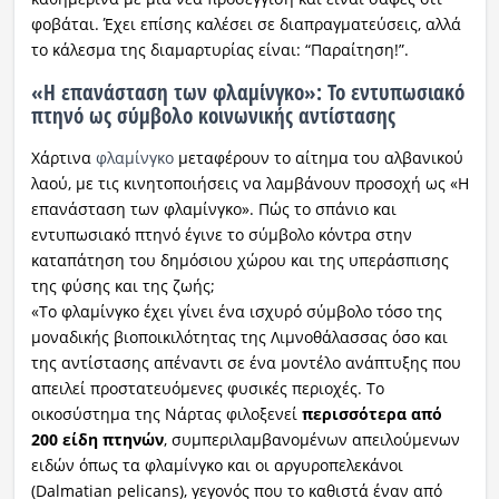
φοβάται. Έχει επίσης καλέσει σε διαπραγματεύσεις, αλλά
το κάλεσμα της διαμαρτυρίας είναι: “Παραίτηση!”.
«Η επανάσταση των φλαμίνγκο»: Το εντυπωσιακό
πτηνό ως σύμβολο κοινωνικής αντίστασης
Χάρτινα
φλαμίνγκο
μεταφέρουν το αίτημα του αλβανικού
λαού, με τις κινητοποιήσεις να λαμβάνουν προσοχή ως «Η
επανάσταση των φλαμίνγκο». Πώς το σπάνιο και
εντυπωσιακό πτηνό έγινε το σύμβολο κόντρα στην
καταπάτηση του δημόσιου χώρου και της υπεράσπισης
της φύσης και της ζωής;
«Το φλαμίνγκο έχει γίνει ένα ισχυρό σύμβολο τόσο της
μοναδικής βιοποικιλότητας της Λιμνοθάλασσας όσο και
της αντίστασης απέναντι σε ένα μοντέλο ανάπτυξης που
απειλεί προστατευόμενες φυσικές περιοχές. Το
οικοσύστημα της Νάρτας φιλοξενεί
περισσότερα από
200 είδη πτηνών
, συμπεριλαμβανομένων απειλούμενων
ειδών όπως τα φλαμίνγκο και οι αργυροπελεκάνοι
(Dalmatian pelicans), γεγονός που το καθιστά έναν από