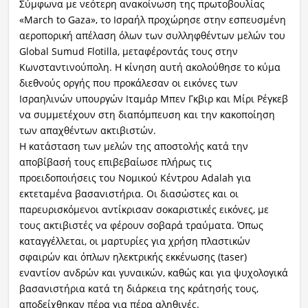
Σύμφωνα με νεότερη ανακοίνωση της πρωτοβουλίας
«March to Gaza», το Ισραήλ προχώρησε στην εσπευσμένη
αεροπορική απέλαση όλων των συλληφθέντων μελών του
Global Sumud Flotilla, μεταφέροντάς τους στην
Κωνσταντινούπολη. Η κίνηση αυτή ακολούθησε το κύμα
διεθνούς οργής που προκάλεσαν οι εικόνες των
Ισραηλινών υπουργών Ιταμάρ Μπεν Γκβιρ και Μίρι Ρέγκεβ
να συμμετέχουν στη διαπόμπευση και την κακοποίηση
των απαχθέντων ακτιβιστών.
Η κατάσταση των μελών της αποστολής κατά την
αποβίβασή τους επιβεβαίωσε πλήρως τις
προειδοποιήσεις του Νομικού Κέντρου Adalah για
εκτεταμένα βασανιστήρια. Οι διασώστες και οι
παρευρισκόμενοι αντίκρισαν σοκαριστικές εικόνες, με
τους ακτιβιστές να φέρουν σοβαρά τραύματα. Όπως
καταγγέλλεται, οι μαρτυρίες για χρήση πλαστικών
σφαιρών και όπλων ηλεκτρικής εκκένωσης (taser)
εναντίον ανδρών και γυναικών, καθώς και για ψυχολογικά
βασανιστήρια κατά τη διάρκεια της κράτησής τους,
αποδείχθηκαν πέρα για πέρα αληθινές.