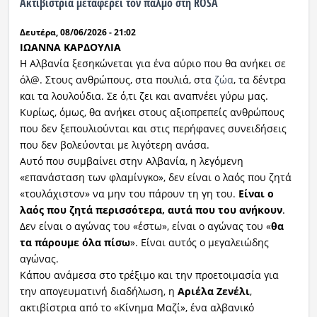
Ακτιβίστρια μεταφέρει τον παλμό στη ROSA
Ραδιόφωνο
Δευτέρα, 08/06/2026 - 21:02
LIVE
ΙΩΑΝΝΑ ΚΑΡΔΟΥΛΙΑ
Η Αλβανία ξεσηκώνεται για ένα αύριο που θα ανήκει σε
Εκπομπές
όλ@. Στους ανθρώπους, στα πουλιά, στα
ζώα
, τα δέντρα
και τα λουλούδια. Σε ό,τι ζει και αναπνέει γύρω μας.
Κυρίως, όμως, θα ανήκει στους αξιοπρεπείς ανθρώπους
που δεν ξεπουλιούνται και στις περήφανες συνειδήσεις
Πολιτισμός
που δεν βολεύονται με λιγότερη ανάσα.
Αυτό που συμβαίνει στην Αλβανία, η λεγόμενη
«επανάσταση των φλαμίνγκο», δεν είναι ο λαός που ζητά
«τουλάχιστον» να μην του πάρουν τη γη του.
Είναι ο
λαός που ζητά περισσότερα, αυτά που του ανήκουν
.
Δεν είναι ο αγώνας του «έστω», είναι ο αγώνας του «
θα
τα πάρουμε όλα πίσω
». Είναι αυτός ο μεγαλειώδης
αγώνας.
Κάπου ανάμεσα στο τρέξιμο και την προετοιμασία για
την απογευματινή διαδήλωση, η
Αριέλα Ζενέλι
,
ακτιβίστρια από το «Κίνημα Μαζί», ένα αλβανικό