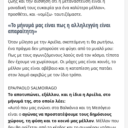
ζωής και την αίσθηση ότι η μετανάστευση είναι η
μοναδική τους ευκαιρία για ένα καλύτερο μέλλον»,
προσθέτει, και -νομίζω- ταυτιζόμαστε.
«Το μήνυμά μας είναι πως η αλληλεγγύη είναι
απαραίτητη»
Όταν μίλησα με την Αριέλα, σκεπτόμενη τι θα ρωτήσω,
ένα πράγμα δεν μπορούσε να φύγει από το μυαλό μου:
Πως με τους αγωνιζόμενους λαούς ανά τον κόσμο, τίποτα
δεν έχουμε να χωρίσουμε. Οι μάχες μας είναι κοινές, το
μέλλον μας είναι αβέβαιο και η καταπίεση μας πατάει
στον λαιμό ακριβώς με τον ίδιο τρόπο.
EPA/PAOLO SALMOIRAGO
Το αποτυπώνει, εξάλλου, και η ίδια η Αριέλα, στο
μήνυμά της, στο οποίο λέει:
«Αυτό που μας ενώνει στα Βαλκάνια και τη Μεσόγειο
είναι ο
αγώνας να προστατέψουμε τους δημόσιους
χώρους, τη φύση και το κοινό μας μέλλον
. Μέλλον που
δεν θα ορίζεται από το κέρδος και το συμφέρον ντόπιων