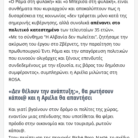
«Ο Ράμα στη φυλακή» και «ο Μπερίσα στη φυλακή», είναι
συνθήματα που κυριαρχούν και αποκαλύπτουν πως η
δυσαρέσκεια της κοινωνίας «δεν τρέφεται μόνο κατά της
σημερινής κυβέρνησης, αλλά συνολικά
απέναντι στο
πολιτικό κατεστημένο
των τελευταίων 35 ετών».
«Με το σύνθημα “Η Αλβανία δεν πωλείται”, ζητήσαμε την
ακύρωση του έργου στο Ζβέρνετς, την παραίτηση του
πρωθυπουργού Έντι Ράμα και την απαγόρευση πολιτικών
που ευνοούν ολιγάρχες και ξένους επενδυτές
συνδεδεμένους με την εξουσία, εις βάρος του δημόσιου
συμφέροντος», συμπληρώνει η Αριέλα μιλώντας στη
ROSA.
«Δεν θέλουν την ανάπτυξη;», θα ρωτήσουν
κάποι@ και η Αριέλα θα απαντήσει
Και γιατί βγαίνουν στον δρόμο οι πολίτες της χώρας,
εναντίον μιας επένδυσης που υποτίθεται θα φέρει
πρόοδο στην οικονομία και τον τουρισμό, ρωτούν
κάποι@.
Στην περίπτωση της περιοχής Pishë Poro–Nartë, το σχέδιο