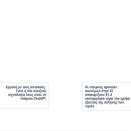
Εμμονή με τους αστακούς:
Οι εταιρείες ορυκτών
Γιατί η νέα κινεζική
καυσίμων στην ΕΕ
τεχνολογία ίσως είναι το
αποκομίζουν 81,4
επόμενο ChatGPT
εκατομμύρια ευρώ την ημέρα
εξαιτίας της αύξησης των
τιμών