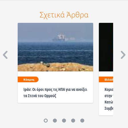
Σχετικά Άρθρα
Κόσμος
Ελλάδα
Ιράν: Οι όροι προς τις ΗΠΑ για να ανοίξει
Κομισιόν: Πώς
τα Στενά του Ορμούζ
στην πρώτη έκ
Κατώτατους Μι
Συμβάσεις