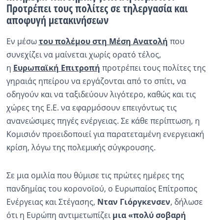
Προτρέπει τους πολίτες σε τηλεργασία και
αποφυγή μετακινήσεων
Ραδιόφωνο
LIVE
Εν μέσω
του πολέμου στη Μέση Ανατολή
που
συνεχίζει να μαίνεται χωρίς ορατό τέλος,
Εκπομπές
η
Ευρωπαϊκή Επιτροπή
προτρέπει τους πολίτες της
γηραιάς ηπείρου να εργάζονται από το σπίτι, να
Πολιτισμός
οδηγούν και να ταξιδεύουν λιγότερο, καθώς και τις
χώρες της Ε.Ε. να εφαρμόσουν επειγόντως τις
ανανεώσιμες πηγές ενέργειας. Σε κάθε περίπτωση, η
Κομισιόν προειδοποιεί για παρατεταμένη ενεργειακή
κρίση, λόγω της πολεμικής σύγκρουσης.
Σε μια ομιλία που θύμισε τις πρώτες ημέρες της
πανδημίας του κορονοϊού, ο Ευρωπαίος Επίτροπος
Ενέργειας και Στέγασης,
Νταν Γιόργκενσεν
, δήλωσε
ότι η Ευρώπη αντιμετωπίζει
μια «πολύ σοβαρή