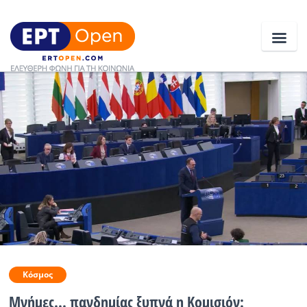
Ειδήσεις
Ελλάδα
Κοινωνία
Πολιτική
Οικονομία
Αθλητικά
Κόσμος
Κόσμος
Mνήμες... πανδημίας ξυπνά η Κομισιόν: