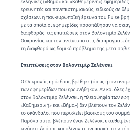
ελληνικές («Βήμα» και «Καθημερινή») εφημερίδες
ερευνητές και πανεπιστημιακούς, ειδικούς σε θέ
σχέσεων, η παν-ευρωπαϊκή έρευνα του Pulse βρήκ
με τα οποία οι εφημερίδες προσπάθησαν να σκι
διαφθοράς: τις επιπτώσεις στον Βολοντιμίρ Ζελένσ
Ουκρανίας και τον αντίκτυπο στις διαπραγματεύσε
τη διαφθορά ως δομικό πρόβλημα της μετα-σοβιε
Επιπτώσεις στον Βολοντιμίρ Ζελένσκι
Ο Ουκρανός πρόεδρος βρέθηκε (όπως ήταν αναμ
των εφημερίδων που ερευνήθηκαν. Αν και όλες έχ
στον Βολοντιμίρ Ζελένσκι, η πλειοψηφία των εφημ
«Καθημερινή» και «Βήμα») δεν βλέπουν τον Ζελέν
το σκάνδαλο, που περικλείει βασικούς του συμμ
Παρόλα αυτά, βλέπουν έναν Ζελένσκι εκτεθειμέν
κινήσεις δράσης και ολίγον τι ανεπαρκή στην τή