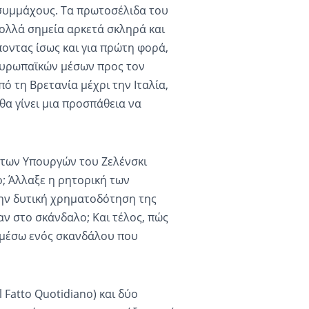
 συμμάχους. Τα πρωτοσέλιδα του
ολλά σημεία αρκετά σκληρά και
οντας ίσως και για πρώτη φορά,
Ευρωπαϊκών μέσων προς τον
ό τη Βρετανία μέχρι την Ιταλία,
θα γίνει μια προσπάθεια να
 των Υπουργών του Ζελένσκι
ο; Άλλαξε η ρητορική των
ην δυτική χρηματοδότηση της
ν στο σκάνδαλο; Και τέλος, πώς
ν μέσω ενός σκανδάλου που
l Fatto Quotidiano) και δύο