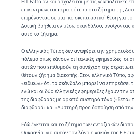
Η Il Fatto αν και ασχολείται με τις γεωπολιτικές 
επικεντρώνεται περισσότερο στο ζήτημα της Δυτ
επιμένοντας σε μια πιο σκεπτικιστική θέση για το
Δυτική βοήθεια εν μέσω σκανδάλου, ανοίγοντας κ
αυτό το ζήτημα.
Ο ελληνικός Τύπος δεν αναφέρει την χρηματοδό
πόλεμο όπως κάνουν οι Ιταλικές εφημερίδες, οι ο
αυτών που επιθυμούν τη συνέχιση της στρατιωτικ
θέτουν ζήτημα διακοπής. Στον ελληνικό Τύπο, α
«ειδικών» ότι το σκάνδαλο μπορεί να επηρεάσει 
ενώ και οι δύο ελληνικές εφημερίδες έχουν την 
της διαφθοράς με αρκετά αυστηρό τόνο («Βέτο» 
διαφθορά» και «Αυστηρή προειδοποίηση από την Ε
Εδώ έγκειται και το ζήτημα των ενταξιακών διαπ
Ουκρανία, για αυτόν τον λόγο η «σκιά» της Ε.Ε ε