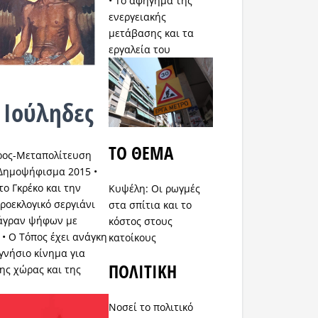
• Το αφήγημα της
ενεργειακής
μετάβασης και τα
εργαλεία του
 Ιούληδες
ΤΟ ΘΕΜΑ
προς-Μεταπολίτευση
, Δημοψήφισμα 2015 •
το Γκρέκο και την
Κυψέλη: Οι ρωγμές
ροεκλογικό σεργιάνι
στα σπίτια και το
άγραν ψήφων με
κόστος στους
 • Ο Τόπος έχει ανάγκη
κατοίκους
γνήσιο κίνημα για
ΠΟΛΙΤΙΚΗ
της χώρας και της
Νοσεί το πολιτικό