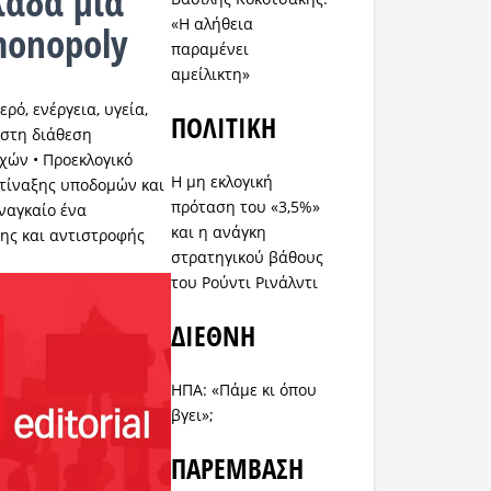
λάδα μια
«Η αλήθεια
monopoly
παραμένει
αμείλικτη»
ερό, ενέργεια, υγεία,
ΠΟΛΙΤΙΚΗ
 στη διάθεση
ρχών • Προεκλογικό
Η μη εκλογική
ατίναξης υποδομών και
πρόταση του «3,5%»
ναγκαίο ένα
και η ανάγκη
ης και αντιστροφής
στρατηγικού βάθους
του Ρούντι Ρινάλντι
ΔΙΕΘΝΗ
ΗΠΑ: «Πάμε κι όπου
βγει»;
ΠΑΡΕΜΒΑΣΗ