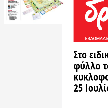
Στο ειδι
φύλλο τ
κυκλοφο
25 Ιουλί