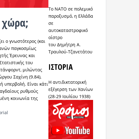
Το ΝΑΤΟ σε πολεμικό
παροξυσμό, η Ελλάδα
 χώρα;
σε
αυτοκαταστροφικό
οίστρο
ει ο γνωστότερος (και
του Δημήτρη Α.
φανών παγκοσμίως
Τραυλού-Τζανετάτου
ητής Έρευνας και
 Στατιστικής του
ΙΣΤΟΡΙΑ
Στάνφορντ, μιλώντας
ργου Σαχίνη (9.84),
Η αντιδικτατορική
κή υπερβολή. Είναι κάτι
εξέγερση των Χανίων
ραγδαίους ρυθμούς
(28-29 Ιουλίου 1938)
μένη κοινωνία της
rial