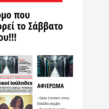
όμο που
ρεί το Σάββατο
ου!!!
ΑΦΙΕΡΩΜΑ
• Data Centers στην
Ελλάδα-κόμβο