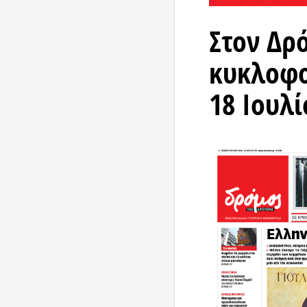
Στον Δρ
κυκλοφο
18 Ιουλί