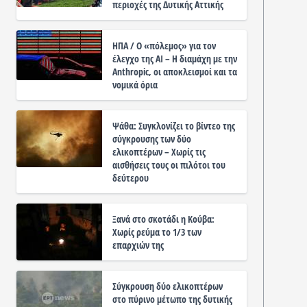
περιοχές της Δυτικής Αττικής
ΗΠΑ / Ο «πόλεμος» για τον
έλεγχο της ΑΙ – Η διαμάχη με την
Anthropic, οι αποκλεισμοί και τα
νομικά όρια
Ψάθα: Συγκλονίζει το βίντεο της
σύγκρουσης των δύο
ελικοπτέρων – Χωρίς τις
αισθήσεις τους οι πιλότοι του
δεύτερου
Ξανά στο σκοτάδι η Κούβα:
Χωρίς ρεύμα το 1/3 των
επαρχιών της
Σύγκρουση δύο ελικοπτέρων
στο πύρινο μέτωπο της δυτικής