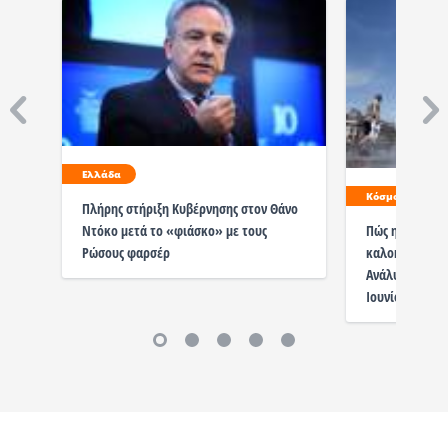
Ελλάδα
Κόσμος
Πλήρης στήριξη Κυβέρνησης στον Θάνο
Ντόκο μετά το «φιάσκο» με τους
Πώς η κλιματι
Ρώσους φαρσέρ
καλοκαίρι σε 
Ανάλυση μετά 
Ιουνίου