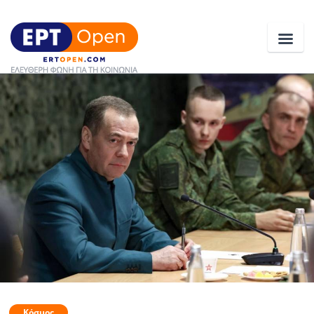
Ειδήσεις
Ελλάδα
Κοινωνία
Πολιτική
Οικονομία
Αθλητικά
Κόσμος
Κόσμος