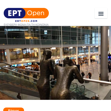
Ειδήσεις
Ελλάδα
Κοινωνία
Πολιτική
Οικονομία
Αθλητικά
Κόσμος
Κόσμος