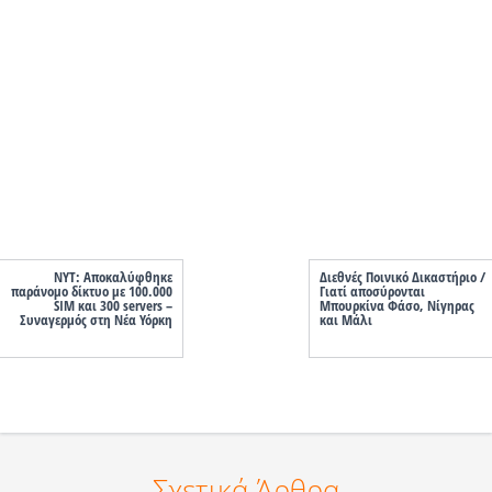
ΝΥΤ: Αποκαλύφθηκε
Διεθνές Ποινικό Δικαστήριο /
παράνομο δίκτυο με 100.000
Γιατί αποσύρονται
SIM και 300 servers –
Μπουρκίνα Φάσο, Νίγηρας
Συναγερμός στη Νέα Υόρκη
και Μάλι
Σχετικά Άρθρα