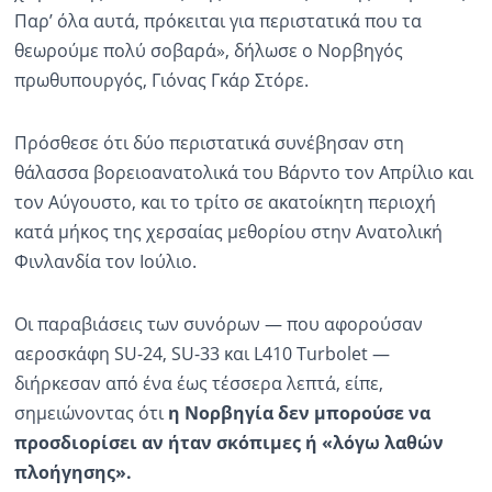
Παρ’ όλα αυτά, πρόκειται για περιστατικά που τα
θεωρούμε πολύ σοβαρά», δήλωσε ο Νορβηγός
πρωθυπουργός, Γιόνας Γκάρ Στόρε.
Πρόσθεσε ότι δύο περιστατικά συνέβησαν στη
θάλασσα βορειοανατολικά του Βάρντο τον Απρίλιο και
τον Αύγουστο, και το τρίτο σε ακατοίκητη περιοχή
κατά μήκος της χερσαίας μεθορίου στην Ανατολική
Φινλανδία τον Ιούλιο.
Οι παραβιάσεις των συνόρων — που αφορούσαν
αεροσκάφη SU-24, SU-33 και L410 Turbolet —
διήρκεσαν από ένα έως τέσσερα λεπτά, είπε,
σημειώνοντας ότι
η Νορβηγία δεν μπορούσε να
προσδιορίσει αν ήταν σκόπιμες ή «λόγω λαθών
πλοήγησης».