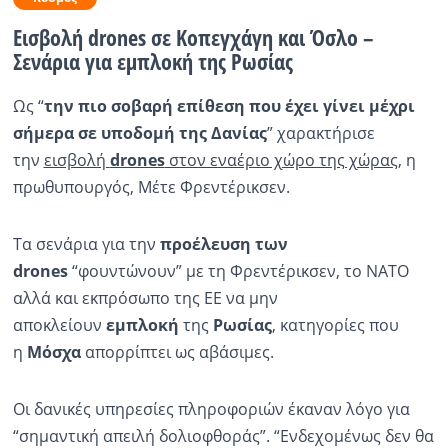
Εισβολή drones σε Κοπεγχάγη και Όσλο –
Ραδιόφωνο
LIVE
Σενάρια για εμπλοκή της Ρωσίας
Ως “
την πιο σοβαρή επίθεση που έχει γίνει μέχρι
Εκπομπές
σήμερα σε υποδομή της Δανίας
” χαρακτήρισε
την
εισβολή
drones
στον εναέριο χώρο της χώρας
, η
Πολιτισμός
πρωθυπουργός, Μέτε Φρεντέρικσεν.
Τα σενάρια για την
προέλευση των
drones
“φουντώνουν” με τη Φρεντέρικσεν, το ΝΑΤΟ
αλλά και εκπρόσωπο της ΕΕ να μην
αποκλείουν
εμπλοκή
της
Ρωσίας
, κατηγορίες που
η
Μόσχα
απορρίπτει ως αβάσιμες.
Οι δανικές υπηρεσίες πληροφοριών έκαναν λόγο για
“σημαντική απειλή δολιοφθοράς”. “Ενδεχομένως δεν θα