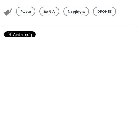
Ρωσία
ΔΑΝΙΑ
Νορβηγία
DRONES