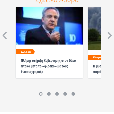
Ελλάδα
Κόσμος
Πλήρης στήριξη Κυβέρνησης στον Θάνο
Ντόκο μετά το «φιάσκο» με τους
Η μυστική επι
Ρώσους φαρσέρ
πορεία του πο