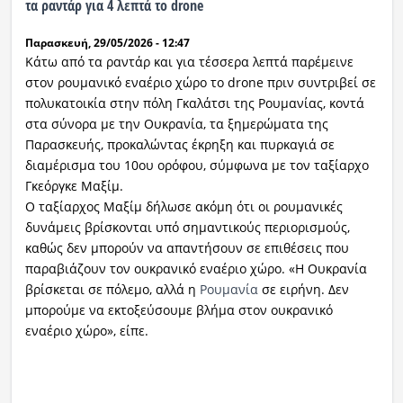
τα ραντάρ για 4 λεπτά το drone
Ραδιόφωνο
Παρασκευή, 29/05/2026 - 12:47
LIVE
Κάτω από τα ραντάρ και για τέσσερα λεπτά παρέμεινε
στον ρουμανικό εναέριο χώρο το drone πριν συντριβεί σε
Εκπομπές
πολυκατοικία στην πόλη Γκαλάτσι της Ρουμανίας, κοντά
στα σύνορα με την Ουκρανία, τα ξημερώματα της
Παρασκευής, προκαλώντας έκρηξη και πυρκαγιά σε
Πολιτισμός
διαμέρισμα του 10ου ορόφου, σύμφωνα με τον ταξίαρχο
Γκεόργκε Μαξίμ.
Ο ταξίαρχος Μαξίμ δήλωσε ακόμη ότι οι ρουμανικές
δυνάμεις βρίσκονται υπό σημαντικούς περιορισμούς,
καθώς δεν μπορούν να απαντήσουν σε επιθέσεις που
παραβιάζουν τον ουκρανικό εναέριο χώρο. «Η Ουκρανία
βρίσκεται σε πόλεμο, αλλά η
Ρουμανία
σε ειρήνη. Δεν
μπορούμε να εκτοξεύσουμε βλήμα στον ουκρανικό
εναέριο χώρο», είπε.