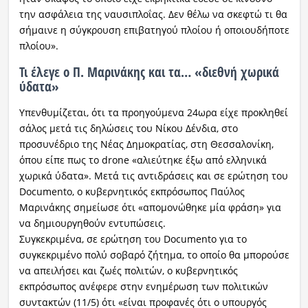
την ασφάλεια της ναυσιπλοΐας. Δεν θέλω να σκεφτώ τι θα
σήμαινε η σύγκρουση επιβατηγού πλοίου ή οποιουδήποτε
πλοίου».
Τι έλεγε ο Π. Μαρινάκης και τα… «διεθνή χωρικά
ύδατα»
Υπενθυμίζεται, ότι τα προηγούμενα 24ωρα είχε προκληθεί
σάλος μετά τις δηλώσεις του Νίκου Δένδια, στο
προσυνέδριο της Νέας Δημοκρατίας, στη Θεσσαλονίκη,
όπου είπε πως το drone «αλιεύτηκε έξω από ελληνικά
χωρικά ύδατα». Μετά τις αντιδράσεις και σε ερώτηση του
Documento, ο κυβερνητικός εκπρόσωπος Παύλος
Μαρινάκης σημείωσε ότι «απομονώθηκε μία φράση» για
να δημιουργηθούν εντυπώσεις.
Συγκεκριμένα, σε ερώτηση του Documento για το
συγκεκριμένο πολύ σοβαρό ζήτημα, το οποίο θα μπορούσε
να απειλήσει και ζωές πολιτών, ο κυβερνητικός
εκπρόσωπος ανέφερε στην ενημέρωση των πολιτικών
συντακτών (11/5) ότι «είναι προφανές ότι ο υπουργός