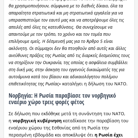
θα χρησιμοποιήσουν, σύμφωνα με το διεθνές δίκαιο, όλα τα
απαραίτητα στρατιωτικά και μη στρατιωτικά εργαλεία για να
υπερασπιστούμε τον εαυτό μας και να αποτρέψουμε όλες τις
απειλές από όλες τις κατευθύνσεις. Θα συνεχίσουμε να
απαντούμε με τον τρόπο, το χρόνο και τον τομέα που
επιλέγουμε εμείς. Η δέσμευσή μας για το Άρθρο 5 είναι
ακλόνητη. Οι σύμμαχοι δεν θα πτοηθούν από αυτές και άλλες
ανεύθυνες πράξεις της Ρωσίας από τις διαρκείς δεσμεύσεις τους
να στηρίξουν την Ουκρανία, της οποίας η ασφάλεια συμβάλλει
στη δική μας, στην άσκηση του εγγενούς δικαιώματός της για
αυτοάμυνα κατά του βίαιου και αδικαιολόγητου πολέμου
επιθετικότητας της Ρωσίας»
καταλήγει η δήλωση του ΝΑΤΟ.
Νορβηγία: Η Ρωσία παραβίασε τον νορβηγικό
εναέριο χώρο τρεις φορές φέτος
Σε δήλωση που εκδόθηκε μετά τη συνάντηση του ΝΑΤΟ,
η
νορβηγική
κυβέρνηση
καταδίκασε την παραβίαση του
εναέριου χώρου της Εσθονίας από τη Ρωσία την
περασμένη εβδομάδα και αποκάλυψε ότι
η Ρωσία έχει