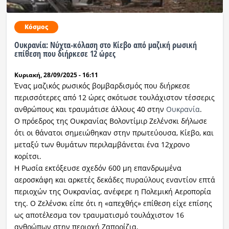
Κόσμος
Ουκρανία: Νύχτα-κόλαση στο Κίεβο από μαζική ρωσική
επίθεση που διήρκεσε 12 ώρες
Κυριακή, 28/09/2025 - 16:11
Ένας μαζικός ρωσικός βομβαρδισμός που διήρκεσε
περισσότερες από 12 ώρες σκότωσε τουλάχιστον τέσσερις
ανθρώπους και τραυμάτισε άλλους 40 στην
Ουκρανία
.
Ο πρόεδρος της Ουκρανίας Βολοντίμιρ Ζελένσκι δήλωσε
ότι οι θάνατοι σημειώθηκαν στην πρωτεύουσα, Κίεβο, και
μεταξύ των θυμάτων περιλαμβάνεται ένα 12χρονο
κορίτσι.
Η Ρωσία εκτόξευσε σχεδόν 600 μη επανδρωμένα
αεροσκάφη και αρκετές δεκάδες πυραύλους εναντίον επτά
περιοχών της Ουκρανίας, ανέφερε η Πολεμική Αεροπορία
της. Ο Ζελένσκι είπε ότι η «απεχθής» επίθεση είχε επίσης
ως αποτέλεσμα τον τραυματισμό τουλάχιστον 16
ανθρώπων στην περιοχή Ζαπορίζια,