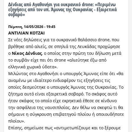
Δένδιας από Αγαθονήσι για ουκρανικό drone: «Περιμένω
εξηγήσεις από τον υπ. Άμυνας της Ουκρανίας - Εξαιρετικά
σοβαρό»
Πέμπτη, 14/05/2026 - 19:45
ΑΝΤΙΛΙΑΝ ΚΟΤΖΑΙ
Σε νέες δηλώσεις για το ουκρανικό θαλάσσιο drone, που
βρέθηκε από αλιείς, σε σπηλιά της Λευκάδας προχώρησε
ο
Νίκος Δένδιας
, ο οποίος στην πρώτη του δήλωση μετά
το συμβάν είχε πει ότι drone «αλιεύτηκε έξω από
ελληνικά χωρικά ύδατα».
Μιλώντας στο Αγαθονήσι ο υπουργός Άμυνας είπε ότι «θα
αναμένω με ιδιαίτερο ενδιαφέρον τις εξηγήσεις τις
οποίες δεσμεύτηκε ο υπουργός Άμυνας της Ουκρανίας. Το
ζήτημα αυτό είναι εξαιρετικά σοβαρό. Το σκάφος αυτό
ήταν σκάφος το οποίο είχε εκρηκτικά έθεσε σε κίνδυνο
την ασφάλεια της ναυσιπλοΐας. Δεν θέλω να σκεφτώ τι θα
σήμαινε η σύγκρουση επιβατηγού πλοίου ή οποιουδήποτε
πλοίου».
Επίσης, σημείωσε πως «αντιμετωπίζουμε και το ξέρουμε