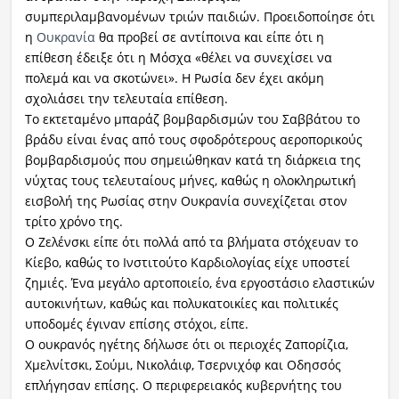
συμπεριλαμβανομένων τριών παιδιών. Προειδοποίησε ότι
η
Ουκρανία
θα προβεί σε αντίποινα και είπε ότι η
επίθεση έδειξε ότι η Μόσχα «θέλει να συνεχίσει να
πολεμά και να σκοτώνει». Η Ρωσία δεν έχει ακόμη
σχολιάσει την τελευταία επίθεση.
Το εκτεταμένο μπαράζ βομβαρδισμών του Σαββάτου το
βράδυ είναι ένας από τους σφοδρότερους αεροπορικούς
βομβαρδισμούς που σημειώθηκαν κατά τη διάρκεια της
νύχτας τους τελευταίους μήνες, καθώς η ολοκληρωτική
εισβολή της Ρωσίας στην Ουκρανία συνεχίζεται στον
τρίτο χρόνο της.
Ο Ζελένσκι είπε ότι πολλά από τα βλήματα στόχευαν το
Κίεβο, καθώς το Ινστιτούτο Καρδιολογίας είχε υποστεί
ζημιές. Ένα μεγάλο αρτοποιείο, ένα εργοστάσιο ελαστικών
αυτοκινήτων, καθώς και πολυκατοικίες και πολιτικές
υποδομές έγιναν επίσης στόχοι, είπε.
Ο ουκρανός ηγέτης δήλωσε ότι οι περιοχές Ζαπορίζια,
Χμελνίτσκι, Σούμι, Νικολάιφ, Τσερνιχόφ και Οδησσός
επλήγησαν επίσης. Ο περιφερειακός κυβερνήτης του