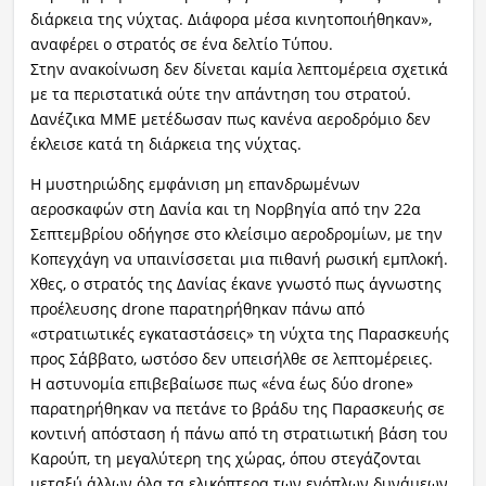
διάρκεια της νύχτας. Διάφορα μέσα κινητοποιήθηκαν»,
αναφέρει ο στρατός σε ένα δελτίο Τύπου.
Στην ανακοίνωση δεν δίνεται καμία λεπτομέρεια σχετικά
με τα περιστατικά ούτε την απάντηση του στρατού.
Δανέζικα ΜΜΕ μετέδωσαν πως κανένα αεροδρόμιο δεν
έκλεισε κατά τη διάρκεια της νύχτας.
Η μυστηριώδης εμφάνιση μη επανδρωμένων
αεροσκαφών στη Δανία και τη Νορβηγία από την 22α
Σεπτεμβρίου οδήγησε στο κλείσιμο αεροδρομίων, με την
Κοπεγχάγη να υπαινίσσεται μια πιθανή ρωσική εμπλοκή.
Χθες, ο στρατός της Δανίας έκανε γνωστό πως άγνωστης
προέλευσης drone παρατηρήθηκαν πάνω από
«στρατιωτικές εγκαταστάσεις» τη νύχτα της Παρασκευής
προς Σάββατο, ωστόσο δεν υπεισήλθε σε λεπτομέρειες.
Η αστυνομία επιβεβαίωσε πως «ένα έως δύο drone»
παρατηρήθηκαν να πετάνε το βράδυ της Παρασκευής σε
κοντινή απόσταση ή πάνω από τη στρατιωτική βάση του
Καρούπ, τη μεγαλύτερη της χώρας, όπου στεγάζονται
μεταξύ άλλων όλα τα ελικόπτερα των ενόπλων δυνάμεων,