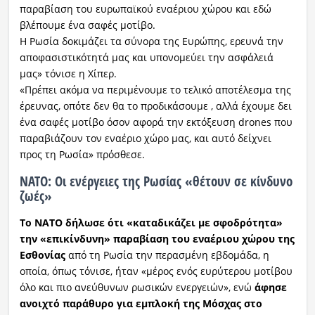
παραβίαση του ευρωπαϊκού εναέριου χώρου και εδώ
βλέπουμε ένα σαφές μοτίβο.
Η Ρωσία δοκιμάζει τα σύνορα της Ευρώπης, ερευνά την
αποφασιστικότητά μας και υπονομεύει την ασφάλειά
μας» τόνισε η Χίπερ.
«Πρέπει ακόμα να περιμένουμε το τελικό αποτέλεσμα της
έρευνας, οπότε δεν θα το προδικάσουμε , αλλά έχουμε δει
ένα σαφές μοτίβο όσον αφορά την εκτόξευση drones που
παραβιάζουν τον εναέριο χώρο μας, και αυτό δείχνει
προς τη Ρωσία» πρόσθεσε.
ΝΑΤΟ: Οι ενέργειες της Ρωσίας «θέτουν σε κίνδυνο
ζωές»
Το ΝΑΤΟ δήλωσε ότι «καταδικάζει με σφοδρότητα»
την «επικίνδυνη» παραβίαση του εναέριου χώρου της
Εσθονίας
από τη Ρωσία την περασμένη εβδομάδα, η
οποία, όπως τόνισε, ήταν «μέρος ενός ευρύτερου μοτίβου
όλο και πιο ανεύθυνων ρωσικών ενεργειών», ενώ
άφησε
ανοιχτό παράθυρο για εμπλοκή της Μόσχας στο