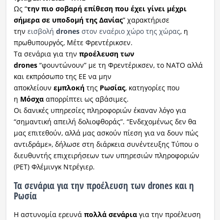
Ως “
την πιο σοβαρή επίθεση που έχει γίνει μέχρι
σήμερα σε υποδομή της Δανίας
” χαρακτήρισε
την
εισβολή
drones
στον εναέριο χώρο της χώρας
, η
πρωθυπουργός, Μέτε Φρεντέρικσεν.
Τα σενάρια για την
προέλευση των
drones
“φουντώνουν” με τη Φρεντέρικσεν, το ΝΑΤΟ αλλά
και εκπρόσωπο της ΕΕ να μην
αποκλείουν
εμπλοκή
της
Ρωσίας
, κατηγορίες που
η
Μόσχα
απορρίπτει ως αβάσιμες.
Οι δανικές υπηρεσίες πληροφοριών έκαναν λόγο για
“σημαντική απειλή δολιοφθοράς”. “Ενδεχομένως δεν θα
μας επιτεθούν, αλλά μας ασκούν πίεση για να δουν πώς
αντιδράμε», δήλωσε στη διάρκεια συνέντευξης Τύπου ο
διευθυντής επιχειρήσεων των υπηρεσιών πληροφοριών
(PET) Φλέμινγκ Ντρέγιερ.
Τα σενάρια για την προέλευση των drones και η
Ρωσία
Η αστυνομία ερευνά
πολλά σενάρια
για την προέλευση