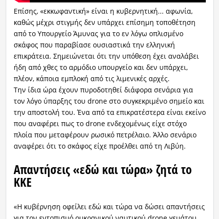
Επίσης, «εκκωφαντική» είναι η κυβερνητική... αφωνία,
καθώς μέχρι στιγμής δεν υπάρχει επίσημη τοποθέτηση
από το Υπουργείο Άμυνας για το εν λόγω οπλισμένο
σκάφος που παραβίασε ουσιαστικά την ελληνική
επικράτεια. Σημειώνεται ότι την υπόθεση έχει αναλάβει
ήδη από χθες το αρμόδιο υπουργείο και δεν υπάρχει,
πλέον, κάποια εμπλοκή από τις λιμενικές αρχές.
Την ίδια ώρα έχουν πυροδοτηθεί διάφορα σενάρια για
τον λόγο ύπαρξης του drone στο συγκεκριμένο σημείο και
την αποστολή του. Ένα από τα επικρατέστερα είναι εκείνο
που αναφέρει πως το drone ενδεχομένως είχε στόχο
πλοία που μεταφέρουν ρωσικό πετρέλαιο. Άλλο σενάριο
αναφέρει ότι το σκάφος είχε προέλθει από τη Λιβύη.
Απαντήσεις «εδώ και τώρα» ζητά το
ΚΚΕ
«Η κυβέρνηση οφείλει εδώ και τώρα να δώσει απαντήσεις
για τον εντοπισμό ουκρανικού ναυτικού drone γεμάτου