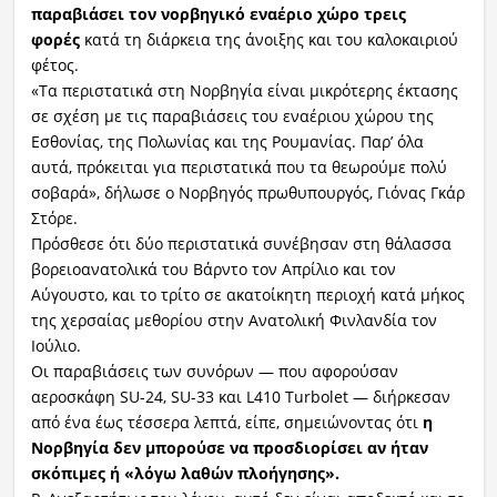
παραβιάσει τον νορβηγικό εναέριο χώρο τρεις
φορές
κατά τη διάρκεια της άνοιξης και του καλοκαιριού
φέτος.
«Τα περιστατικά στη Νορβηγία είναι μικρότερης έκτασης
σε σχέση με τις παραβιάσεις του εναέριου χώρου της
Εσθονίας, της Πολωνίας και της Ρουμανίας. Παρ’ όλα
αυτά, πρόκειται για περιστατικά που τα θεωρούμε πολύ
σοβαρά», δήλωσε ο Νορβηγός πρωθυπουργός, Γιόνας Γκάρ
Στόρε.
Πρόσθεσε ότι δύο περιστατικά συνέβησαν στη θάλασσα
βορειοανατολικά του Βάρντο τον Απρίλιο και τον
Αύγουστο, και το τρίτο σε ακατοίκητη περιοχή κατά μήκος
της χερσαίας μεθορίου στην Ανατολική Φινλανδία τον
Ιούλιο.
Οι παραβιάσεις των συνόρων — που αφορούσαν
αεροσκάφη SU-24, SU-33 και L410 Turbolet — διήρκεσαν
από ένα έως τέσσερα λεπτά, είπε, σημειώνοντας ότι
η
Νορβηγία δεν μπορούσε να προσδιορίσει αν ήταν
σκόπιμες ή «λόγω λαθών πλοήγησης».