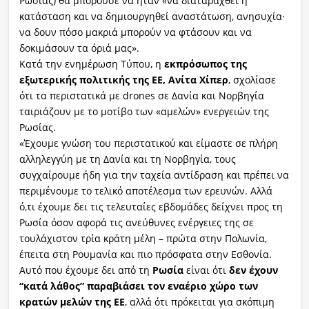
Ρωσίας) θα μπορούσε να ήταν «να διαταραχθεί η
κατάσταση και να δημιουργηθεί αναστάτωση, ανησυχία·
να δουν πόσο μακριά μπορούν να φτάσουν και να
δοκιμάσουν τα όριά μας».
Κατά την ενημέρωση Τύπου, η
εκπρόσωπος της
εξωτερικής πολιτικής της ΕΕ, Ανίτα Χίπερ
, σχολίασε
ότι τα περιστατικά με drones σε Δανία και Νορβηγία
ταιριάζουν με το μοτίβο των «αμελών» ενεργειών της
Ρωσίας.
«Έχουμε γνώση του περιστατικού και είμαστε σε πλήρη
αλληλεγγύη με τη Δανία και τη Νορβηγία, τους
συγχαίρουμε ήδη για την ταχεία αντίδραση και πρέπει να
περιμένουμε το τελικό αποτέλεσμα των ερευνών. Αλλά
ό,τι έχουμε δει τις τελευταίες εβδομάδες δείχνει προς τη
Ρωσία όσον αφορά τις ανεύθυνες ενέργειες της σε
τουλάχιστον τρία κράτη μέλη – πρώτα στην Πολωνία,
έπειτα στη Ρουμανία και πιο πρόσφατα στην Εσθονία.
Αυτό που έχουμε δει από τη
Ρωσία
είναι ότι
δεν έχουν
“κατά λάθος” παραβιάσει τον εναέριο χώρο των
κρατών μελών της ΕΕ
, αλλά ότι πρόκειται για σκόπιμη