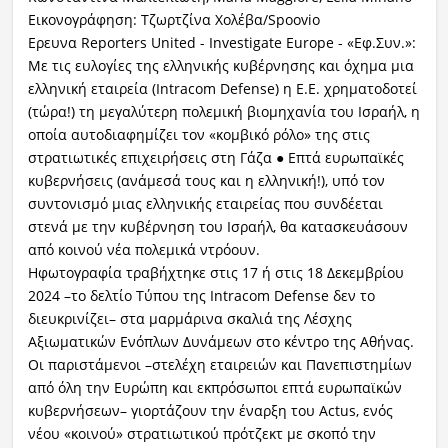
Εικονογράφηση: Τζωρτζίνα Χολέβα/Spoovio
Ερευνα Reporters United - Investigate Europe - «Εφ.Συν.»:
Με τις ευλογίες της ελληνικής κυβέρνησης και όχημα μια
ελληνική εταιρεία (Intracom Defense) η Ε.Ε. χρηματοδοτεί
(τώρα!) τη μεγαλύτερη πολεμική βιομηχανία του Ισραήλ, η
οποία αυτοδιαφημίζει τον «κομβικό ρόλο» της στις
στρατιωτικές επιχειρήσεις στη Γάζα ● Επτά ευρωπαϊκές
κυβερνήσεις (ανάμεσά τους και η ελληνική!), υπό τον
συντονισμό μιας ελληνικής εταιρείας που συνδέεται
στενά με την κυβέρνηση του Ισραήλ, θα κατασκευάσουν
από κοινού νέα πολεμικά ντρόουν.
Ηφωτογραφία τραβήχτηκε στις 17 ή στις 18 Δεκεμβρίου
2024 –το δελτίο Τύπου της Intracom Defense δεν το
διευκρινίζει– στα μαρμάρινα σκαλιά της Λέσχης
Αξιωματικών Ενόπλων Δυνάμεων στο κέντρο της Αθήνας.
Οι παριστάμενοι –στελέχη εταιρειών και Πανεπιστημίων
από όλη την Ευρώπη και εκπρόσωποι επτά ευρωπαϊκών
κυβερνήσεων– γιορτάζουν την έναρξη του Actus, ενός
νέου «κοινού» στρατιωτικού πρότζεκτ με σκοπό την