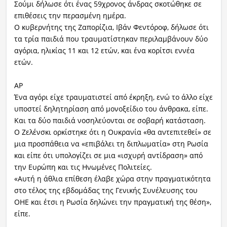
Σούμι δήλωσε ότι ένας 59χρονος άνδρας σκοτώθηκε σε
επιθέσεις την περασμένη ημέρα.
Ο κυβερνήτης της Ζαπορίζια, Ιβάν Φεντόροφ, δήλωσε ότι
τα τρία παιδιά που τραυματίστηκαν περιλαμβάνουν δύο
αγόρια, ηλικίας 11 και 12 ετών, και ένα κορίτσι εννέα
ετών.
ΑΡ
Ένα αγόρι είχε τραυματιστεί από έκρηξη, ενώ το άλλο είχε
υποστεί δηλητηρίαση από μονοξείδιο του άνθρακα, είπε.
Και τα δύο παιδιά νοσηλεύονται σε σοβαρή κατάσταση.
Ο Ζελένσκι ορκίστηκε ότι η Ουκρανία «θα αντεπιτεθεί» σε
μια προσπάθεια να «επιβάλει τη διπλωματία» στη Ρωσία
και είπε ότι υπολογίζει σε μια «ισχυρή αντίδραση» από
την Ευρώπη και τις Ηνωμένες Πολιτείες.
«Αυτή η άθλια επίθεση έλαβε χώρα στην πραγματικότητα
στο τέλος της εβδομάδας της Γενικής Συνέλευσης του
ΟΗΕ και έτσι η Ρωσία δηλώνει την πραγματική της θέση»,
είπε.