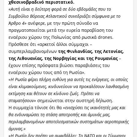
χθεσινοβραδινό περιστατικό.
«Αυτή είναι η δεύτερη φορά σε δύο εβδομάδες που το
Συμβούλιο Βόρειας Ατλαντικού συνεδριάζει σύμφωνα με το
Άρθρο 4»
ανέφερε, με την πρώτη σύνοδο να
πραγματοποιείται μετά την ευρεία παραβίαση του
εναέριου χώρου της Πολωνίας από ρωσικά drones.
Πρόσθεσε ότι «αρκετοί άλλοι σύμμαχοι –
συμπεριλαμβανομένων
της Φινλανδίας, της Λετονίας,
της Λιθουανίας, της Νορβηγίας και της Ρουμανίας
–
έχουν επίσης πρόσφατα βιώσει παραβιάσεις του
εναέριου χώρου τους από τη Ρωσία».
«Η Ρωσία φέρει πλήρη ευθύνη για αυτές τις ενέργειες, οι οποίες
είναι κλιμακούμενες, κινδυνεύουν να προκαλέσουν λανθασμένη
εκτίμηση και θέτουν σε κίνδυνο ζωές. Πρέπει να
σταματήσουν»
σημειώνεται στην αυστηρή δήλωση.
Η συμμαχία τόνισε ότι θα
«ενισχύσει τις ικανότητές μας και
θα ενδυναμώσει τη στάση αποτροπής και άμυνάς μας,
περιλαμβανομένων αποτελεσματικών συστημάτων αεροπορικής
άμυνας.»
«Η Ρωσία δεν πρέπει να αμφιβάλλει: Το ΝΑΤΟ και οι Σύμμαχοι