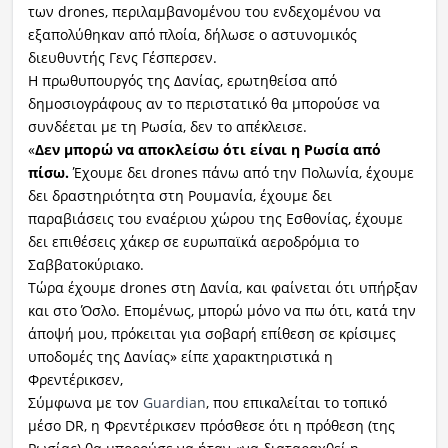
των drones, περιλαμβανομένου του ενδεχομένου να
εξαπολύθηκαν από πλοία, δήλωσε ο αστυνομικός
διευθυντής Γενς Γέσπερσεν.
Η πρωθυπουργός της Δανίας, ερωτηθείσα από
δημοσιογράφους αν το περιστατικό θα μπορούσε να
συνδέεται με τη Ρωσία, δεν το απέκλεισε.
«
Δεν μπορώ να αποκλείσω ότι είναι η Ρωσία από
πίσω.
Έχουμε δει drones πάνω από την Πολωνία, έχουμε
δει δραστηριότητα στη Ρουμανία, έχουμε δει
παραβιάσεις του εναέριου χώρου της Εσθονίας, έχουμε
δει επιθέσεις χάκερ σε ευρωπαϊκά αεροδρόμια το
Σαββατοκύριακο.
Τώρα έχουμε drones στη Δανία, και φαίνεται ότι υπήρξαν
και στο Όσλο. Επομένως, μπορώ μόνο να πω ότι, κατά την
άποψή μου, πρόκειται για σοβαρή επίθεση σε κρίσιμες
υποδομές της Δανίας» είπε χαρακτηριστικά η
Φρεντέρικσεν,
Σύμφωνα με τον
Guardian
, που επικαλείται το τοπικό
μέσο DR, η Φρεντέρικσεν πρόσθεσε ότι η πρόθεση (της