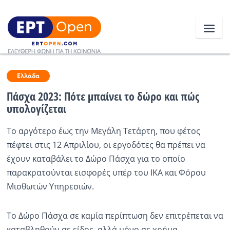
Ειδήσεις
Ελλάδα
Πάσχα 2023: Πότε μπαίνει το δώρο και πώς
υπολογίζεται
Ελλάδα
Το αργότερο έως την Μεγάλη Τετάρτη, που φέτος
Κοινωνία
πέφτει στις 12 Απριλίου, οι εργοδότες θα πρέπει να
Πολιτική
έχουν καταβάλει το Δώρο Πάσχα για το οποίο
παρακρατούνται εισφορές υπέρ του ΙΚΑ και Φόρου
Οικονομία
Μισθωτών Υπηρεσιών.
Αθλητικά
Το Δώρο Πάσχα σε καμία περίπτωση δεν επιτρέπεται να
Κόσμος
καταβληθούν σε είδος, αλλά μόνο σε χρήμα.