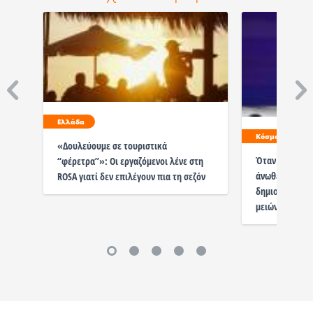
Ελλάδα
Κόσμος
«Δουλεύουμε σε τουριστικά
Όταν η «ευθυ
“φέρετρα”»: Οι εργαζόμενοι λένε στη
άνωθεν σε μια 
ROSA γιατί δεν επιλέγουν πια τη σεζόν
δημιουργικότη
μειώνεται