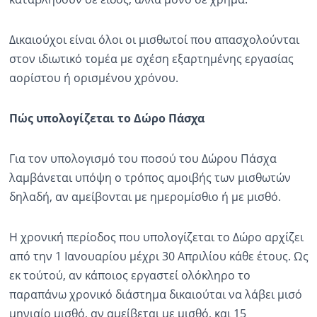
Ραδιόφωνο
LIVE
Δικαιούχοι είναι όλοι οι μισθωτοί που απασχολούνται
στον ιδιωτικό τομέα με σχέση εξαρτημένης εργασίας
αορίστου ή ορισμένου χρόνου.
Εκπομπές
Πώς υπολογίζεται το Δώρο Πάσχα
Πολιτισμός
Για τον υπολογισμό του ποσού του Δώρου Πάσχα
λαμβάνεται υπόψη ο τρόπος αμοιβής των μισθωτών
δηλαδή, αν αμείβονται με ημερομίσθιο ή με μισθό.
Η χρονική περίοδος που υπολογίζεται το Δώρο αρχίζει
από την 1 Ιανουαρίου μέχρι 30 Απριλίου κάθε έτους. Ως
εκ τούτού, αν κάποιος εργαστεί ολόκληρο το
παραπάνω χρονικό διάστημα δικαιούται να λάβει μισό
μηνιαίο μισθό, αν αμείβεται με μισθό, και 15