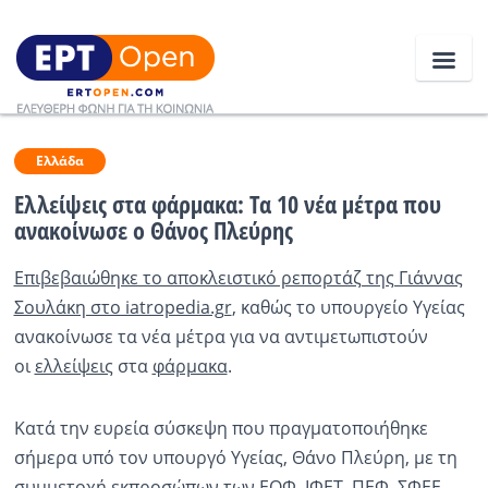
Ειδήσεις
Ελλάδα
Ελλείψεις στα φάρμακα: Τα 10 νέα μέτρα που
ανακοίνωσε ο Θάνος Πλεύρης
Ελλάδα
Επιβεβαιώθηκε το αποκλειστικό ρεπορτάζ της Γιάννας
Κοινωνία
Σουλάκη στο iatropedia.gr
, καθώς το υπουργείο Υγείας
Πολιτική
ανακοίνωσε τα νέα μέτρα για να αντιμετωπιστούν
οι
ελλείψεις
στα
φάρμακα
.
Οικονομία
Αθλητικά
Κατά την ευρεία σύσκεψη που πραγματοποιήθηκε
σήμερα υπό τον υπουργό Υγείας, Θάνο Πλεύρη, με τη
Κόσμος
συμμετοχή εκπροσώπων των ΕΟΦ, ΙΦΕΤ, ΠΕΦ, ΣΦΕΕ,