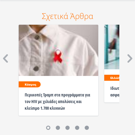
Σχετικά Άρθρα
Ελλάδα
Κόσμος
Ιδιωτική υγεία
ασφαλισμένους
Περικοπές Τραμπ στα προγράμματα για
τον HIV με χιλιάδες απολύσεις και
κλείσιμο 1.700 κλινικών