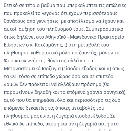
θετικό σε τέτοιο βαθμό που υπερκαλύπτει τις απώλειες
που προκαλεί το γεγονός ότι έχουν περισσότερους
θανάτους από γεννήσεις, με αποτέλεσμα να έχουν και
αυτοί, αύξηση του πληθυσμού τους. Συμπερασματικά,
όπως δηλώνει στο Αθηναϊκό - Μακεδονικό Πρακτορείο
Ειδήσεων ο κ. Κοτζαμάνης, ι) στη μεταβολή του
πληθυσμού καθοριστικό ρόλο παίζουν όχι μόνον τα
Φυσικά (γεννήσεις- θάνατοι) αλλά και τα
Μεταναστευτικά Ισοζύγια (είσοδοι-έξοδοι) και ιι) όπως
τα Φ.Ι. τόσο σε επίπεδο χώρας όσο και σε επίπεδο
νομών δεν πρόκειται να αλλάξουν πρόσημο (θα
παραμείνουν δηλαδή και τα επόμενα χρόνια αρνητικά),
αυτό που θα επηρεάσει όλο και περισσότερο τις δυο
επόμενες δεκαετίες τις όποιες μεταβολές του
πληθυσμού μας είναι η ζυγαριά είσοδοι-έξοδοι. Σε
εθνικό δε επίπεδο, ακόμη και αν η ζυγαριά αυτή στο