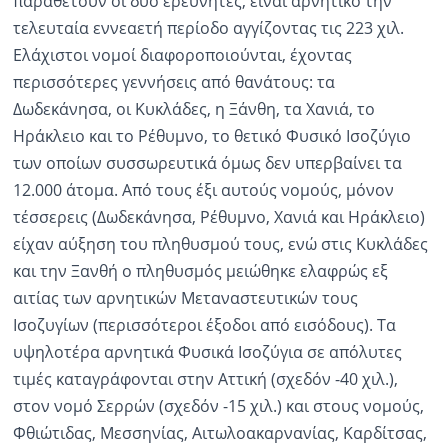
παραθέτουν οι δυο ερευνητές, είναι αρνητικό την
τελευταία εννεαετή περίοδο αγγίζοντας τις 223 χιλ.
Ελάχιστοι νομοί διαφοροποιούνται, έχοντας
περισσότερες γεννήσεις από θανάτους: τα
Δωδεκάνησα, οι Κυκλάδες, η Ξάνθη, τα Χανιά, το
Ηράκλειο και το Ρέθυμνο, το θετικό Φυσικό Ισοζύγιο
των οποίων συσσωρευτικά όμως δεν υπερβαίνει τα
12.000 άτομα. Από τους έξι αυτούς νομούς, μόνον
τέσσερεις (Δωδεκάνησα, Ρέθυμνο, Χανιά και Ηράκλειο)
είχαν αύξηση του πληθυσμού τους, ενώ στις Κυκλάδες
και την Ξανθή ο πληθυσμός μειώθηκε ελαφρώς εξ
αιτίας των αρνητικών Μεταναστευτικών τους
Ισοζυγίων (περισσότεροι έξοδοι από εισόδους). Τα
υψηλοτέρα αρνητικά Φυσικά Ισοζύγια σε απόλυτες
τιμές καταγράφονται στην Αττική (σχεδόν -40 χιλ.),
στον νομό Σερρών (σχεδόν -15 χιλ.) και στους νομούς,
Φθιώτιδας, Μεσσηνίας, Αιτωλοακαρνανίας, Καρδίτσας,