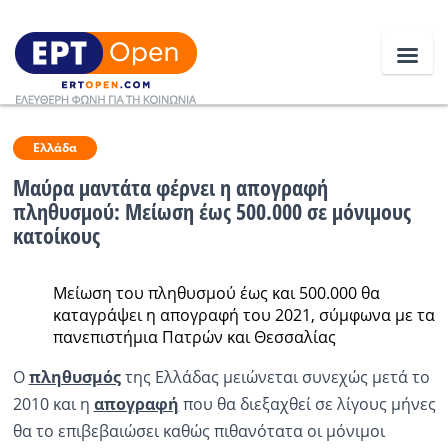
Ειδήσεις
Ελλάδα
Μαύρα μαντάτα φέρνει η απογραφή
πληθυσμού: Μείωση έως 500.000 σε μόνιμους
Ελλάδα
κατοίκους
Κοινωνία
Μείωση του πληθυσμού έως και 500.000 θα
Πολιτική
καταγράψει η απογραφή του 2021, σύμφωνα με τα
πανεπιστήμια Πατρών και Θεσσαλίας
Οικονομία
Ο
πληθυσμός
της Ελλάδας μειώνεται συνεχώς μετά το
Αθλητικά
2010 και η
απογραφή
που θα διεξαχθεί σε λίγους μήνες
Κόσμος
θα το επιβεβαιώσει καθώς πιθανότατα οι μόνιμοι