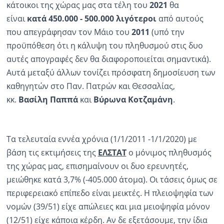
κάτοικοι της χώρας μας στα τέλη του
2021
θα
είναι
κατά 450.000 - 500.000 λιγότεροι
από αυτούς
Ραδιόφωνο
LIVE
που απεγράφησαν τον Μάιο του
2011
(υπό την
προϋπόθεση ότι η κάλυψη του πληθυσμού στις δυο
Εκπομπές
αυτές απογραφές δεν θα διαφοροποιείται σημαντικά).
Αυτά μεταξύ άλλων τονίζει πρόσφατη δημοσίευση των
καθηγητών στο Παν. Πατρών και Θεσσαλίας,
Πολιτισμός
κκ.
Βασίλη Παππά
και
Βύρωνα Κοτζαμάνη
.
Τα τελευταία εννέα χρόνια (1/1/2011 -1/1/2020) με
βάση τις εκτιμήσεις της
ΕΛΣΤΑΤ
ο μόνιμος πληθυσμός
της χώρας μας, επισημαίνουν οι δυο ερευνητές,
μειώθηκε κατά 3,7% (-405.000 άτομα). Οι τάσεις όμως σε
περιφερειακό επίπεδο είναι μεικτές. Η πλειοψηφία των
νομών (39/51) είχε απώλειες και μια μειοψηφία μόνον
(12/51) είχε κάποια κέρδη. Αν δε εξετάσουμε, την ίδια