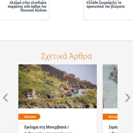
πλήγμα στην ελευθερία
Ελλάδα ζωγραφίζει τα
έκφρασης από άρθρο του
προσωπικά του βιώματα
Ποινικού Κώδικα
Σχετικά Άρθρα
Ελλάδα
Ελλάδα
Εγκλημα στη Μονεμβασιά /
Σαράντα ένας φ