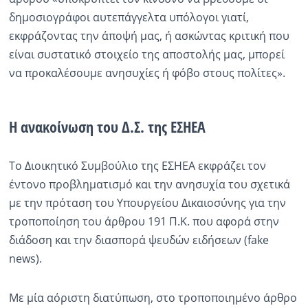
δημοσιογράφοι αυτεπάγγελτα υπόλογοι γιατί,
Ραδιόφωνο
LIVE
εκφράζοντας την άποψή μας, ή ασκώντας κριτική που
είναι συστατικό στοιχείο της αποστολής μας, μπορεί
να προκαλέσουμε ανησυχίες ή φόβο στους πολίτες».
Εκπομπές
Η ανακοίνωση του Δ.Σ. της ΕΣΗΕΑ
Πολιτισμός
Το Διοικητικό Συμβούλιο της ΕΣΗΕΑ εκφράζει τον
έντονο προβληματισμό και την ανησυχία του σχετικά
με την πρόταση του Υπουργείου Δικαιοσύνης για την
τροποποίηση του άρθρου 191 Π.Κ. που αφορά στην
διάδοση και την διασπορά ψευδών ειδήσεων (fake
news).
Με μία αόριστη διατύπωση, στο τροποποιημένο άρθρο