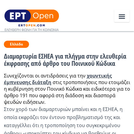
Ειδήσεις
Ελλάδα
Διαμαρτυρία ΕΣΗΕΑ για πλήγμα στην ελευθερία
έκφρασης από άρθρο του Ποινικού Κώδικα
Ελλάδα
Συνεχίζονται οι αντιδράσεις για την
χουντικής
Κοινωνία
έμπνευσης διάταξη
στις τροποποιήσεις που ετοιμάζει
η κυβέρνηση στον Ποινικό Κώδικα και ειδικότερα για το
Πολιτική
άρθρο 191 που αφορά στη διάδοση και διασπορά
Οικονομία
ψευδών ειδήσεων.
Στον χορό των διαμαρτυριών μπαίνει και η ΕΣΗΕΑ, η
Αθλητικά
οποία εκφράζει τον έντονο προβληματισμό της και
καταγγέλλει ότι η τροποποίηση του συγκεκριμένου
Κόσμος
άρθρου «υποκρύπτει τον κίνδυνο να βρεθούμε οι