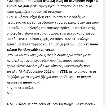
Εγώ προσωπικά έλαβα
απειλή πως θα κινηθούν νομικά
εναντίον μου
γιατί αρνήθηκα να παραδώσω το υλικό
«
που εμπεριέχει προσωπικά στοιχεία
».
Ένα υλικό που είχα ήδη έτοιμο από τις γιορτές και
περίμενα να με ενημερώσουν τι να το κάνω όταν άρχισαν
να στέλνουν αλλαγές και ασυναρτησίες με απειλές στις
οποίες δεν έδινα πλέον σημασία, ενώ μέχρι και σήμερα
μου ζητάνε το υλικό χωρίς να απαντούν στο εύλογο
ερώτημα που επέφερε και την ρήξη μεταξύ μας: «
τι ποσό
τελικά θα πληρωθώ και πότε
;».
(
Στέλνω και την δική μου εμπειρία συμπληρωματικά με τις
καταγγελίες των απογραφέων που ήδη δημοσιεύσατε,
προωθώντας σας ένα μέιλ -με κάποιες μικροαλλαγές- που
έστειλα
18 Φεβρουαρίου 2022 στην
ΓΣΕΕ
, με το αίτημα να με
βοηθήσει με το νομικό ζήτημα που προέκυψε...
κι ακόμα
περιμένω απάντηση
!)
Ευχαριστώ πολύ.
Μ.Κ.
Α.Μ.: «Τώρα με απειλούν ότι δεν θα πληρωθώ καθόλου»