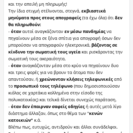
και την απειλή μη πληρωμής!
Την ίδια στιγμή στέλνονται, στεγνά,
εκβιαστικά
μηνύματα προς στους απογραφείς
(τα έχω όλα) ότι
δεν
θα πληρωθούν:
-
όταν
αυτοί αναγκάζονταν
εν μέσω πανδημίας
να
πηγαίνουν μέσα σε ξένα σπίτια για απογραφή όσων δεν
μπορούσαν να απογραφούν ηλεκτρονικά,
βάζοντας σε
κίνδυνο την σωματική τους υγεία
και ρισκάροντας την
σωματική τους ακεραιότητα,
-
όταν
αναγκάζονταν μέσα στο κρύο να πηγαίνουν δυο
και τρεις φορές για να βρουν τα άτομα που δεν
απαντούσαν, ή
χρεώνονταν κλήσεις τηλεφωνικές
από
το
προσωπικό τους τηλέφωνο
(που δημοσιοποιούσαν
κιόλας σε χαρτάκια κολλημένα στην είσοδο της
πολυκατοικίας) και τελικά δίνεται συνεχώς παράταση,
-
όταν
δεν έπαιρναν σαφείς οδηγίες
ή αυτές μετά λίγο
διάστημα άλλαζαν, όπως στο θέμα των "
κενών
κατοικιών"
κ.ά.
Βλέπω πως, ευτυχώς, αντιδρούν και άλλοι συνάδελφοι.