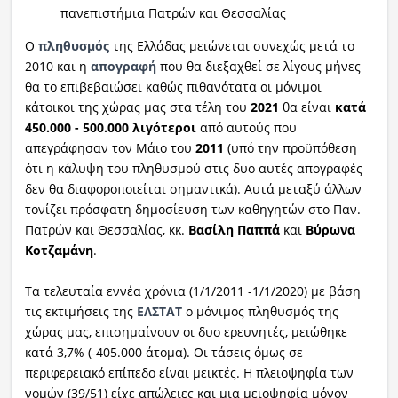
πανεπιστήμια Πατρών και Θεσσαλίας
Ο
πληθυσμός
της Ελλάδας μειώνεται συνεχώς μετά το
2010 και η
απογραφή
που θα διεξαχθεί σε λίγους μήνες
θα το επιβεβαιώσει καθώς πιθανότατα οι μόνιμοι
κάτοικοι της χώρας μας στα τέλη του
2021
θα είναι
κατά
450.000 - 500.000 λιγότεροι
από αυτούς που
απεγράφησαν τον Μάιο του
2011
(υπό την προϋπόθεση
ότι η κάλυψη του πληθυσμού στις δυο αυτές απογραφές
δεν θα διαφοροποιείται σημαντικά). Αυτά μεταξύ άλλων
τονίζει πρόσφατη δημοσίευση των καθηγητών στο Παν.
Πατρών και Θεσσαλίας, κκ.
Βασίλη Παππά
και
Βύρωνα
Κοτζαμάνη
.
Τα τελευταία εννέα χρόνια (1/1/2011 -1/1/2020) με βάση
τις εκτιμήσεις της
ΕΛΣΤΑΤ
ο μόνιμος πληθυσμός της
χώρας μας, επισημαίνουν οι δυο ερευνητές, μειώθηκε
κατά 3,7% (-405.000 άτομα). Οι τάσεις όμως σε
περιφερειακό επίπεδο είναι μεικτές. Η πλειοψηφία των
νομών (39/51) είχε απώλειες και μια μειοψηφία μόνον