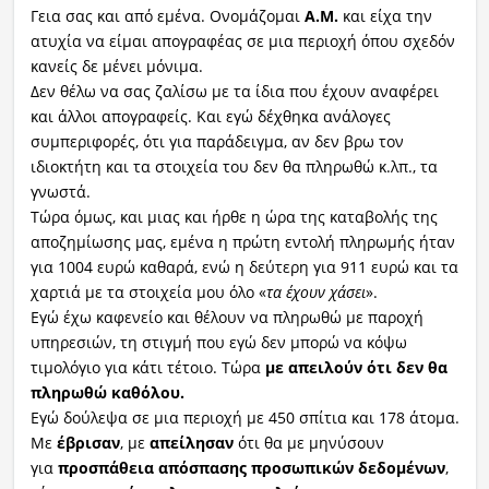
Γεια σας και από εμένα. Ονομάζομαι
Α.Μ.
και είχα την
ατυχία να είμαι απογραφέας σε μια περιοχή όπου σχεδόν
κανείς δε μένει μόνιμα.
Δεν θέλω να σας ζαλίσω με τα ίδια που έχουν αναφέρει
και άλλοι απογραφείς. Και εγώ δέχθηκα ανάλογες
συμπεριφορές, ότι για παράδειγμα, αν δεν βρω τον
ιδιοκτήτη και τα στοιχεία του δεν θα πληρωθώ κ.λπ., τα
γνωστά.
Τώρα όμως, και μιας και ήρθε η ώρα της καταβολής της
αποζημίωσης μας, εμένα η πρώτη εντολή πληρωμής ήταν
για 1004 ευρώ καθαρά, ενώ η δεύτερη για 911 ευρώ και τα
χαρτιά με τα στοιχεία μου όλο «
τα έχουν χάσει
».
Εγώ έχω καφενείο και θέλουν να πληρωθώ με παροχή
υπηρεσιών, τη στιγμή που εγώ δεν μπορώ να κόψω
τιμολόγιο για κάτι τέτοιο. Τώρα
με απειλούν ότι δεν θα
πληρωθώ καθόλου.
Εγώ δούλεψα σε μια περιοχή με 450 σπίτια και 178 άτομα.
Με
έβρισαν
, με
απείλησαν
ότι θα με μηνύσουν
για
προσπάθεια απόσπασης προσωπικών δεδομένων
,