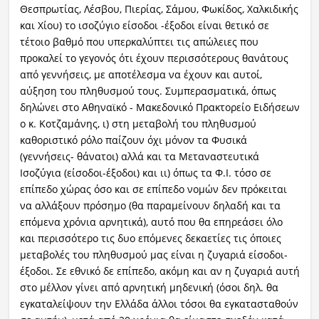
Θεσπρωτίας, Λέσβου, Πιερίας, Σάμου, Φωκίδος, Χαλκιδικής
και Χίου) το ισοζύγιο είσοδοι -έξοδοι είναι θετικό σε
τέτοιο βαθμό που υπερκαλύπτει τις απώλειες που
προκαλεί το γεγονός ότι έχουν περισσότερους θανάτους
από γεννήσεις, με αποτέλεσμα να έχουν και αυτοί,
αύξηση του πληθυσμού τους. Συμπερασματικά, όπως
δηλώνει στο Αθηναϊκό - Μακεδονικό Πρακτορείο Ειδήσεων
ο κ. Κοτζαμάνης, ι) στη μεταβολή του πληθυσμού
καθοριστικό ρόλο παίζουν όχι μόνον τα Φυσικά
(γεννήσεις- θάνατοι) αλλά και τα Μεταναστευτικά
Ισοζύγια (είσοδοι-έξοδοι) και ιι) όπως τα Φ.Ι. τόσο σε
επίπεδο χώρας όσο και σε επίπεδο νομών δεν πρόκειται
να αλλάξουν πρόσημο (θα παραμείνουν δηλαδή και τα
επόμενα χρόνια αρνητικά), αυτό που θα επηρεάσει όλο
και περισσότερο τις δυο επόμενες δεκαετίες τις όποιες
μεταβολές του πληθυσμού μας είναι η ζυγαριά είσοδοι-
έξοδοι. Σε εθνικό δε επίπεδο, ακόμη και αν η ζυγαριά αυτή
στο μέλλον γίνει από αρνητική μηδενική (όσοι δηλ. θα
εγκαταλείψουν την Ελλάδα άλλοι τόσοι θα εγκατασταθούν