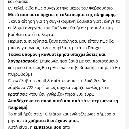
και οριακά.
Εν τελεί, είδα πως συνεχίστηκε μέχρι τον Φεβρουάριο.
Μετά από αυτό άρχισε η ταλαιπωρία της πληρωμής.
Έκανα αίτηση για τη συγκεκριμένη δουλειά γιατί έληγε το
επίδομα ανεργίας του ΟΑΕΔ και θα ήταν μια πολύτιμη
βοήθεια αυτά τα λεφτά.
Περίμενα, ενόχλησα, ξαναενόχλησα, μου είπαν πως θα
μπουν για όλους τέλος Απρίλιου, μετά το Πάσχα.
Έκανα υπομονή καθυστέρησα υποχρεώσεις και
λογαριασμούς.
Επικοινώνησα ξανά με τον προϊστάμενό
και μου είπε πως θα έρθει mail επιβεβαίωσης και μετά θα
πληρωθούμε.
Όταν έλαβα το mail διαπίστωσα πως τελικά δεν θα
λάμβανα 722 ευρώ όπως αρχικά νόμιζα καθώς με τις
κρατήσεις -που δεν γνώριζα- πήρα 509 ευρώ.
Αποδέχτηκα το ποσό αυτό και από τότε περιμένω τη
πληρωμή.
Το mail ήρθε στις 10 Μάιου και ενώ τέλειωσε σήμερα ο
μήνας,
τα χρήματα δεν έχουν μπει.
Αυτή είναι η
εμπειρία μου
από