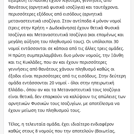
εξαίρεση το Λασίθι) έχουν λιγότερες γεννήσεις από
θανάτους (αρνητικά φυσικά ισοζύγια) και ταυτόχρονα,
περισσότερες εξόδους από εισόδους (αρνητικά
μεταναστευτικά ισοζύγια. Στον αντίποδα 4 μόνον νομοί
(τρεις στην Κρήτη + Δωδεκάνησα) έχουν θετικά Φυσικά
Ισοζύγια και Μεταναστευτικά Ισοζύγια (και επομένως και
μεγάλη αύξηση του πληθυσμού τους). Οι υπόλοιποι 30
νομοί εντάσσονται σε κάποια από τις άλλες τρεις ομάδες.
Η πρώτη συμπεριλαμβάνει δυο μόνον νομούς, την Ξάνθη
και τις Κυκλάδες, που αν και έχουν περισσότερες
γεννήσεις από θανάτους χάνουν πληθυσμό καθώς οι
έξοδοι είναι περισσότερες από τις εισόδους. Στην δεύτερη
ομάδα εντάσσονται 20 νομοί - όλοι στην ηπειρωτική
Ελλάδα-, όπου αν και τα Μεταναστευτικά τους Ισοζύγια
είναι θετικά, δεν επαρκούν να καλύψουν τις απώλειες των
αρνητικών Φυσικών τους Ισοζυγίων, με αποτέλεσμα να
έχουν μείωση του πληθυσμού τους.
Τέλος, η τελευταία ομάδα, έχει ιδιαίτερο ενδιαφέρον
καθώς στους 8 νομούς που την αποτελούν (Βοιωτίας,