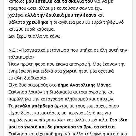
κάποιος
μου έστειλε και τα σκυλιά του
για να με
τραμπουκισει, άλλοι με κοιτούσαν σαν να έχω
χολέρα,
αλλά την δουλειά μου την έκανα
και
μάλιστα
χρεώθηκε
η οικογένεια μου 80 ευρώ τηλέφωνό
και 200 ευρώ καύσιμα.
Δεν ξέρω τι άλλο να κάνω.
Ν.Σ.: «Πραγματικά μετάνιωσα που μπήκα σε όλη αυτή την
ταλαιπωρία»
Ήταν πρώτη φορά που έκανα απογραφή. Μας έκαναν την
ενημέρωση και ειδικά στα
χωριά
, ήταν μία σχετικά
εύκολη διαδικασία.
Είχα δυο οικισμούς στο
Δήμο Ανατολικής Μάνης
.
Ξεκίνησα λοιπόν τη διαδικασία αυτοαπογραφής και
παράλληλα την καταγραφή πληθυσμού και σπιτιών.
Το
μεγάλο μπέρδεμα
άρχισε με τους τομεάρχες όπου
είχαν δώσει καταστάσεις με περιγραφές, όπως για
παράδειγμα «
σπίτι με σκύλο
» και αλλά ευτράπελα.
Στο ίδιο
μου το χωριό και δε μπορούσα να βρω τα σπίτια
.
Ξεκίνησα και είχα καθημερινά πολλά τηλεφωνήματα όπου