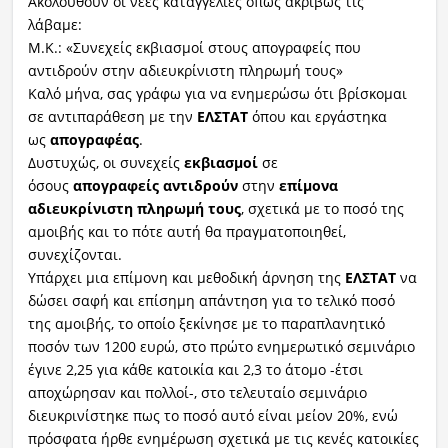
Ακολουθούν οι νέες καταγγελίες όπως ακριβώς τις
λάβαμε:
Μ.Κ.: «Συνεχείς εκβιασμοί στους απογραφείς που
αντιδρούν στην αδιευκρίνιστη πληρωμή τους»
Καλό μήνα, σας γράφω για να ενημερώσω ότι βρίσκομαι
σε αντιπαράθεση με την
ΕΛΣΤΑΤ
όπου και εργάστηκα
ως
απογραφέας
.
Δυστυχώς, οι συνεχείς
εκβιασμοί
σε
όσους
απογραφείς
αντιδρούν
στην
επίμονα
αδιευκρίνιστη πληρωμή τους
, σχετικά με το ποσό της
αμοιβής και το πότε αυτή θα πραγματοποιηθεί,
συνεχίζονται.
Υπάρχει μια επίμονη και μεθοδική άρνηση της
ΕΛΣΤΑΤ
να
δώσει σαφή και επίσημη απάντηση για το τελικό ποσό
της αμοιβής, το οποίο ξεκίνησε με το παραπλανητικό
ποσόν των 1200 ευρώ, στο πρώτο ενημερωτικό σεμινάριο
έγινε 2,25 για κάθε κατοικία και 2,3 το άτομο -έτσι
αποχώρησαν και πολλοί-, στο τελευταίο σεμινάριο
διευκρινίστηκε πως το ποσό αυτό είναι μείον 20%, ενώ
πρόσφατα ήρθε ενημέρωση σχετικά με τις κενές κατοικίες