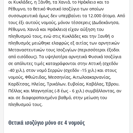
οι Κυκλάδες, η Ξάνθη, τα Χανιά, το Ηράκλειο και το
Ρέθυμνο, το θετικό Φυσικό Ισοζύγιο των οποίων
συσσωρευτικά όμως δεν υπερβαίνει τα 12.000 άτομα. Από
τους έξι αυτούς νομούς, μόνον τέσσερεις (Δωδεκάνησα,
Ρέθυμνο, Χανιά και Ηράκλειο) είχαν αύξηση του
πληθυσμού τους, ενώ στις Κυκλάδες και την Ξανθή ο
πληθυσμός μειώθηκε ελαφρώς εξ αιτίας των αρνητικών
Μεταναστευτικών τους Ισοζυγίων (περισσότεροι έξοδοι
από εισόδους). Τα υψηλοτέρα αρνητικά Φυσικά Ισοζύγια
σε απόλυτες τιμές καταγράφονται στην Αττική (σχεδόν
-40 χιλ.), στον νομό Σερρών (σχεδόν -15 χιλ.) και στους
νομούς, Φθιώτιδας, Μεσσηνίας, Αιτωλοακαρνανίας,
Καρδίτσας, Ηλείας, Τρικάλων, Ευβοίας, Καβάλας, Έβρου,
Πέλλας και Μαγνησίας (-8 έως - 6 χιλ.) συμβάλλοντας, αν
και σε διαφοροποιημένο βαθμό, στην μείωση του
πληθυσμού τους.
Θετικά ισοζύγιο μόνο σε 4 νομούς