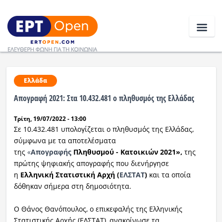
Ειδήσεις
Ελλάδα
Απογραφή 2021: Στα 10.432.481 ο πληθυσμός της Ελλάδας
Ελλάδα
Τρίτη, 19/07/2022 - 13:00
Κοινωνία
Σε 10.432.481 υπολογίζεται ο πληθυσμός της Ελλάδας,
σύμφωνα με τα αποτελέσματα
Πολιτική
της
«
Απογραφής
Πληθυσμού - Κατοικιών 2021»,
της
πρώτης ψηφιακής απογραφής που διενήργησε
Οικονομία
η
Ελληνική Στατιστική Αρχή (
ΕΛΣΤΑΤ
)
και τα οποία
δόθηκαν σήμερα στη δημοσιότητα.
Αθλητικά
Ο Θάνος Θανόπουλος, ο επικεφαλής της Ελληνικής
Κόσμος
Στατιστικής Αρχής (ΕΛΣΤΑΤ), ανακοίνωσε τα