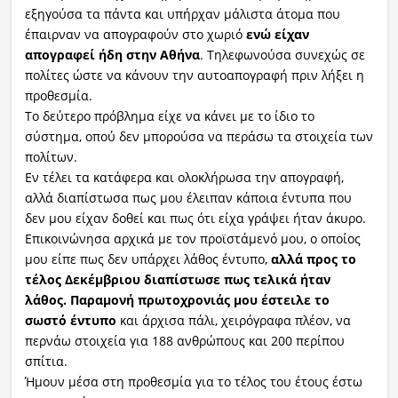
εξηγούσα τα πάντα και υπήρχαν μάλιστα άτομα που
έπαιρναν να απογραφούν στο χωριό
ενώ είχαν
απογραφεί ήδη στην Αθήνα
. Τηλεφωνούσα συνεχώς σε
πολίτες ώστε να κάνουν την αυτοαπογραφή πριν λήξει η
προθεσμία.
Το δεύτερο πρόβλημα είχε να κάνει με το ίδιο το
σύστημα, οπού δεν μπορούσα να περάσω τα στοιχεία των
πολίτων.
Εν τέλει τα κατάφερα και ολοκλήρωσα την απογραφή,
αλλά διαπίστωσα πως μου έλειπαν κάποια έντυπα που
δεν μου είχαν δοθεί και πως ότι είχα γράψει ήταν άκυρο.
Επικοινώνησα αρχικά με τον προϊστάμενό μου, ο οποίος
μου είπε πως δεν υπάρχει λάθος έντυπο,
αλλά προς το
τέλος Δεκέμβριου διαπίστωσε πως τελικά ήταν
λάθος. Παραμονή πρωτοχρονιάς μου έστειλε το
σωστό έντυπο
και άρχισα πάλι, χειρόγραφα πλέον, να
περνάω στοιχεία για 188 ανθρώπους και 200 περίπου
σπίτια.
Ήμουν μέσα στη προθεσμία για το τέλος του έτους έστω