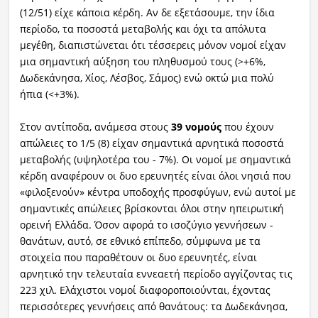
(12/51) είχε κάποια κέρδη. Αν δε εξετάσουμε, την ίδια
περίοδο, τα ποσοστά μεταβολής και όχι τα απόλυτα
μεγέθη, διαπιστώνεται ότι τέσσερεις μόνον νομοί είχαν
μια σημαντική αύξηση του πληθυσμού τους (>+6%,
Δωδεκάνησα, Χίος, Λέσβος, Σάμος) ενώ οκτώ μια πολύ
ήπια (<+3%).
Στον αντίποδα, ανάμεσα στους
39 νομούς
που έχουν
απώλειες το 1/5 (8) είχαν σημαντικά αρνητικά ποσοστά
μεταβολής (υψηλοτέρα του - 7%). Οι νομοί με σημαντικά
κέρδη αναφέρουν οι δυο ερευνητές είναι όλοι νησιά που
«φιλοξενούν» κέντρα υποδοχής προσφύγων, ενώ αυτοί με
σημαντικές απώλειες βρίσκονται όλοι στην ηπειρωτική
ορεινή Ελλάδα. Όσον αφορά το ισοζύγιο γεννήσεων -
θανάτων, αυτό, σε εθνικό επίπεδο, σύμφωνα με τα
στοιχεία που παραθέτουν οι δυο ερευνητές, είναι
αρνητικό την τελευταία εννεαετή περίοδο αγγίζοντας τις
223 χιλ. Ελάχιστοι νομοί διαφοροποιούνται, έχοντας
περισσότερες γεννήσεις από θανάτους: τα Δωδεκάνησα,