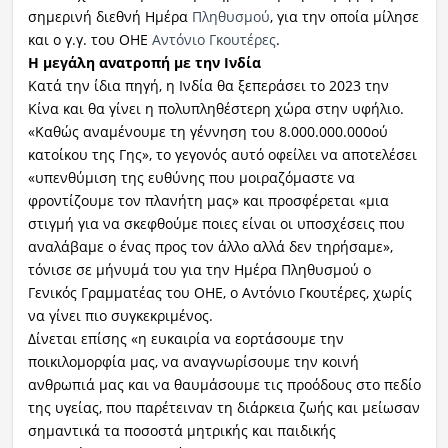
σημερινή διεθνή Ημέρα
Πληθυσμού
, για την οποία μίλησε
και ο γ.γ. του ΟΗΕ
Αντόνιο Γκουτέρες
.
Η μεγάλη ανατροπή με την Ινδία
Κατά την ίδια πηγή, η Ινδία θα ξεπεράσει το 2023 την
Κίνα και θα γίνει η πολυπληθέστερη χώρα στην υφήλιο.
«Καθώς αναμένουμε τη γέννηση του 8.000.000.000ού
κατοίκου της Γης», το γεγονός αυτό οφείλει να αποτελέσει
«υπενθύμιση της ευθύνης που μοιραζόμαστε να
φροντίζουμε τον πλανήτη μας» και προσφέρεται «μια
στιγμή για να σκεφθούμε ποιες είναι οι υποσχέσεις που
αναλάβαμε ο ένας προς τον άλλο αλλά δεν τηρήσαμε»,
τόνισε σε μήνυμά του για την Ημέρα Πληθυσμού ο
Γενικός Γραμματέας του ΟΗΕ, ο Αντόνιο Γκουτέρες, χωρίς
να γίνει πιο συγκεκριμένος.
Δίνεται επίσης «η ευκαιρία να εορτάσουμε την
ποικιλομορφία μας, να αναγνωρίσουμε την κοινή
ανθρωπιά μας και να θαυμάσουμε τις προόδους στο πεδίο
της υγείας, που παρέτειναν τη διάρκεια ζωής και μείωσαν
σημαντικά τα ποσοστά μητρικής και παιδικής