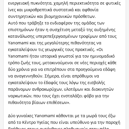
ενεργειακή πυκνότητα, χαμηλή περιεκτικότητα σε φυτικές
ίνες και μικροθρεπτικά συστατικά και αφθονία
συντηρητικών και βιομηχανικών πρόσθετων.
Αυτό που τράβηξε το ενδιαφέρον της ομάδας των
επιστημόνων ήταν η συσχέτιση μεταξύ της αυξημένης
κατανάλωσης υπερεπεξεργασμένων τροφίμων από τους
Yanomami και της μεγαλύτερης πιθανότητας να
εγκαταλείψουν τις γεωργικές τους πρακτικές. «Οι
Yanomami ήταν ιστορικά γνωστοί για τον ημινομαδικό
τρόπο ζωής τους, μετακινούμενοι σε νέες περιοχές κάθε
δύο χρόνια για να επιτρέπουν στα προηγούμενα εδάφη
να αναγεννηθούν. Σήμερα, είναι απρόθυμοι να
εγκαταλείψουν το έδαφός τους λόγω της εισβολής
παράνομων ανθρακωρύχων, υλοτόμων και διακινητών
ναρκωτικών, που τους έχει ενσταλάξει φόβο για την
πιθανότητα βίαιων επιθέσεων».
Δύο γυναίκες Yanomami κάθονται με τα μωρά τους έξω
από το Κέντρο Υγείας που είναι υπεύθυνο για την παροχή
βοήθειας στους αυτόχθονες πληθυσμούς στην πόλη