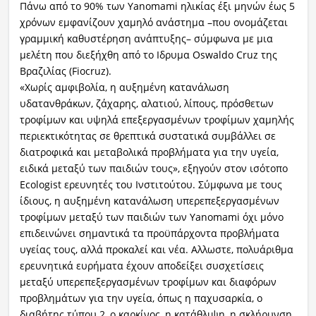
Πάνω από το 90% των Yanomami ηλικίας έξι μηνών έως 5
χρόνων εμφανίζουν χαμηλό ανάστημα –που ονομάζεται
γραμμική καθυστέρηση ανάπτυξης– σύμφωνα με μια
μελέτη που διεξήχθη από το Ιδρυμα Oswaldo Cruz της
Βραζιλίας (Fiocruz).
«Χωρίς αμφιβολία, η αυξημένη κατανάλωση
υδατανθράκων, ζάχαρης, αλατιού, λίπους, πρόσθετων
τροφίμων και υψηλά επεξεργασμένων τροφίμων χαμηλής
περιεκτικότητας σε θρεπτικά συστατικά συμβάλλει σε
διατροφικά και μεταβολικά προβλήματα για την υγεία,
ειδικά μεταξύ των παιδιών τους», εξηγούν στον ισότοπο
Εcologist ερευνητές του Ινστιτούτου. Σύμφωνα με τους
ίδιους, η αυξημένη κατανάλωση υπερεπεξεργασμένων
τροφίμων μεταξύ των παιδιών των Yanomami όχι μόνο
επιδεινώνει σημαντικά τα προϋπάρχοντα προβλήματα
υγείας τους, αλλά προκαλεί και νέα. Αλλωστε, πολυάριθμα
ερευνητικά ευρήματα έχουν αποδείξει συσχετίσεις
μεταξύ υπερεπεξεργασμένων τροφίμων και διαφόρων
προβλημάτων για την υγεία, όπως η παχυσαρκία, ο
διαβήτης τύπου 2, ο καρκίνος, η κατάθλιψη, η σκλήρυνση