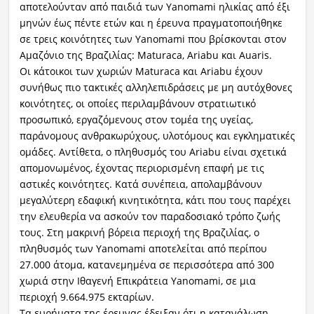
αποτελούνταν από παιδιά των Yanomami ηλικίας από έξι
μηνών έως πέντε ετών και η έρευνα πραγματοποιήθηκε
σε τρεις κοινότητες των Yanomami που βρίσκονται στον
Αμαζόνιο της Βραζιλίας: Maturaca, Ariabu και Auaris.
Οι κάτοικοι των χωριών Maturaca και Ariabu έχουν
συνήθως πιο τακτικές αλληλεπιδράσεις με μη αυτόχθονες
κοινότητες, οι οποίες περιλαμβάνουν στρατιωτικό
προσωπικό, εργαζόμενους στον τομέα της υγείας,
παράνομους ανθρακωρύχους, υλοτόμους και εγκληματικές
ομάδες. Αντίθετα, ο πληθυσμός του Ariabu είναι σχετικά
απομονωμένος, έχοντας περιορισμένη επαφή με τις
αστικές κοινότητες. Κατά συνέπεια, απολαμβάνουν
μεγαλύτερη εδαφική κινητικότητα, κάτι που τους παρέχει
την ελευθερία να ασκούν τον παραδοσιακό τρόπο ζωής
τους. Στη μακρινή βόρεια περιοχή της Βραζιλίας, ο
πληθυσμός των Yanomami αποτελείται από περίπου
27.000 άτομα, κατανεμημένα σε περισσότερα από 300
χωριά στην Ιθαγενή Επικράτεια Yanomami, σε μια
περιοχή 9.664.975 εκταρίων.
Τα ευρήματα της έρευνας έδειξαν ότι η κατανάλωση