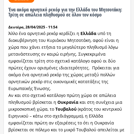
Ένα ακόμα αρνητικό ρεκόρ για την Ελλάδα του Μητσοτάκη:
Ραδιόφωνο
Τρίτη σε απώλεια πληθυσμού σε όλον τον κόσμο
LIVE
Δευτέρα, 28/04/2025 - 11:54
Εκπομπές
Άλλο ένα αρνητικό ρεκόρ κερδίζει η
Ελλάδα
υπό τη
διακυβέρνηση του Κυριάκου Μητσοτάκη, αφού είναι η
χώρα που χάνει ετήσια το μεγαλύτερο πληθυσμό λόγω
μετανάστευσης εν καιρώ ειρήνης. Συγκεκριμένα
Πολιτισμός
εμφανίζεται τρίτη στο σχετικό κατάλογο αφού οι δύο
πρώτες έχουν ορισμένες ιδιαιτερότητες. Πρόκειται για
ακόμα ένα αρνητικό ρεκόρ της χώρας μεταξύ πολλών
αρνητικών ρεκόρ στις οικονομικές κατατάξεις της
Ευρωπαϊκής Ένωσης.
Αν και στο σχετικό κατάλογο πρώτη χώρα σε απώλεια
πληθυσμού βρίσκεται η
Ουκρανία
και στη συνέχεια μια
μικροσκοπική χώρα, το
Τουβαλού
(κράτος του κεντρικού
Ειρηνικού – κάτω στο σχεδιάγραμμα), η Ελλάδα
εμφανίζεται πρώτη αν εξαιρέσεις το ότι η Ουκρανία
βρίσκεται σε πόλεμο και το μικρό Τουβαλού απειλείται με