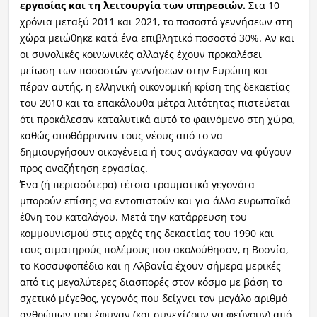
εργασίας και τη λειτουργία των υπηρεσιών.
Στα 10
χρόνια μεταξύ 2011 και 2021, το ποσοστό γεννήσεων στη
χώρα μειώθηκε κατά ένα επιβλητικό ποσοστό 30%. Αν και
οι συνολικές κοινωνικές αλλαγές έχουν προκαλέσει
μείωση των ποσοστών γεννήσεων στην Ευρώπη και
πέραν αυτής, η ελληνική οικονομική κρίση της δεκαετίας
του 2010 και τα επακόλουθα μέτρα λιτότητας πιστεύεται
ότι προκάλεσαν καταλυτικά αυτό το φαινόμενο στη χώρα,
καθώς αποθάρρυναν τους νέους από το να
δημιουργήσουν οικογένεια ή τους ανάγκασαν να φύγουν
προς αναζήτηση εργασίας.
Ένα (ή περισσότερα) τέτοια τραυματικά γεγονότα
μπορούν επίσης να εντοπιστούν και για άλλα ευρωπαϊκά
έθνη του καταλόγου. Μετά την κατάρρευση του
κομμουνισμού στις αρχές της δεκαετίας του 1990 και
τους αιματηρούς πολέμους που ακολούθησαν, η Βοσνία,
το Κοσσυφοπέδιο και η Αλβανία έχουν σήμερα μερικές
από τις μεγαλύτερες διασπορές στον κόσμο με βάση το
σχετικό μέγεθος, γεγονός που δείχνει τον μεγάλο αριθμό
ανθρώπων που έφυγαν (και συνεχίζουν να φεύγουν) από