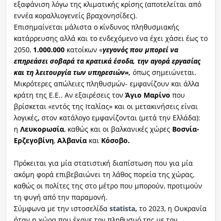
εξαφάνιση λόγω της κλιματικής κρίσης (αποτελείται από
εννέα κοραλλιογενείς βραχονησίδες).
Επισημαίνεται μάλιστα ο κίνδυνος πληθυσμιακής
κατάρρευσης αλλά και το ενδεχόμενο να έχει χάσει έως το
2050,
1.000.000
κατοίκων
«
γεγονός που μπορεί να
επηρεάσει σοβαρά τα κρατικά έσοδα, την αγορά εργασίας
και τη λειτουργία των υπηρεσιών»,
όπως σημειώνεται.
Μικρότερες απώλειες πληθυσμών- εμφανίζουν και άλλα
κράτη της Ε.Ε.. Αν εξαιρέσεις τον
Άγιο Μαρίνο
που
βρίσκεται «εντός της Ιταλίας» και οι μετακινήσεις είναι
λογικές
,
στον κατάλογο εμφανίζονται (μετά την Ελλάδα):
η
Λευκορωσία
, καθώς και οι βαλκανικές χώρες
Βοσνία-
Ερζεγοβίνη
,
Αλβανία
και
Κόσοβο.
Πρόκειται για μία στατιστική διαπίστωση που για μία
ακόμη φορά επιβεβαιώνει τη λάθος πορεία της χώρας,
καθώς οι πολίτες της στο μέτρο που μπορούν, προτιμούν
τη φυγή από την παραμονή.
Σύμφωνα με την ιστοσελίδα
statista
,
το 2023, η Ουκρανία
ήταν η χώρα που έχανε τον πληθυσμό της με τον