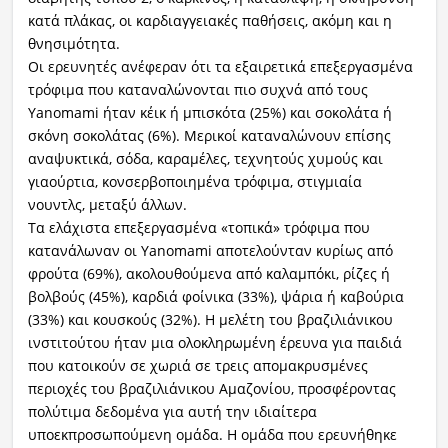
κατά πλάκας, οι καρδιαγγειακές παθήσεις, ακόμη και η
θνησιμότητα.
Οι ερευνητές ανέφεραν ότι τα εξαιρετικά επεξεργασμένα
τρόφιμα που καταναλώνονται πιο συχνά από τους
Yanomami ήταν κέικ ή μπισκότα (25%) και σοκολάτα ή
σκόνη σοκολάτας (6%). Μερικοί καταναλώνουν επίσης
αναψυκτικά, σόδα, καραμέλες, τεχνητούς χυμούς και
γιαούρτια, κονσερβοποιημένα τρόφιμα, στιγμιαία
νουντλς, μεταξύ άλλων.
Τα ελάχιστα επεξεργασμένα «τοπικά» τρόφιμα που
κατανάλωναν οι Yanomami αποτελούνταν κυρίως από
φρούτα (69%), ακολουθούμενα από καλαμπόκι, ρίζες ή
βολβούς (45%), καρδιά φοίνικα (33%), ψάρια ή καβούρια
(33%) και κουσκούς (32%). Η μελέτη του βραζιλιάνικου
ινστιτούτου ήταν μια ολοκληρωμένη έρευνα για παιδιά
που κατοικούν σε χωριά σε τρεις απομακρυσμένες
περιοχές του βραζιλιάνικου Αμαζονίου, προσφέροντας
πολύτιμα δεδομένα για αυτή την ιδιαίτερα
υποεκπροσωπούμενη ομάδα. Η ομάδα που ερευνήθηκε