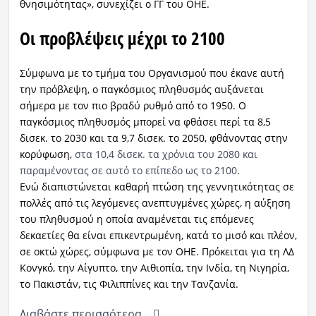
θνησιμότητας», συνεχίζει ο ΓΓ του ΟΗΕ.
Οι προβλέψεις μέχρι το 2100
Σύμφωνα με το τμήμα του Οργανισμού που έκανε αυτή
την πρόβλεψη, ο παγκόσμιος πληθυσμός αυξάνεται
σήμερα με τον πιο βραδύ ρυθμό από το 1950. Ο
παγκόσμιος πληθυσμός μπορεί να φθάσει περί τα 8,5
δισεκ. το 2030 και τα 9,7 δισεκ. το 2050, φθάνοντας στην
κορύφωση,
στα 10,4 δισεκ. τα χρόνια του 2080 και
παραμένοντας σε αυτό το επίπεδο ως το 2100
.
Ενώ διαπιστώνεται καθαρή πτώση της γεννητικότητας σε
πολλές από τις λεγόμενες ανεπτυγμένες χώρες, η αύξηση
του πληθυσμού η οποία αναμένεται τις επόμενες
δεκαετίες θα είναι επικεντρωμένη, κατά το μισό και πλέον,
σε οκτώ χώρες, σύμφωνα με τον ΟΗΕ. Πρόκειται για τη ΛΔ
Κονγκό, την Αίγυπτο, την Αιθιοπία, την Ινδία, τη Νιγηρία,
το Πακιστάν, τις Φιλιππίνες και την Τανζανία.
Διαβάστε περισσότερα...