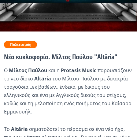
Ραδιόφωνο
LIVE
Εκπομπές
Πολιτισμός
Νέα κυκλοφορία. Μίλτος Παύλου "Altāria"
Πολιτισμός
O
Μίλτος Παύλου
και η
Pr
otasis
Music
παρουσιάζουν
το νέο δίσκο
Altāria
του Μίλτου Παύλου με δεκατρία
τραγούδια ..εκ βαθέων.. ένδεκα με δικούς του
ελληνικούς και ένα με Αγγλικούς δικούς του στίχους,
καθώς και τη μελοποίηση ενός ποιήματος του Καίσαρα
Εμμανουήλ.
Το
Altāria
σηματοδοτεί το πέρασμα σε ένα νέο ήχο,