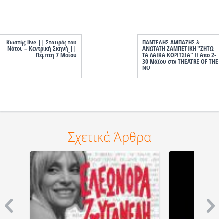
Κωστής live || Σταυρός του
ΠΑΝΤΕΛΗΣ ΑΜΠΑΖΗΣ &
Νότου – Κεντρική Σκηνή ||
ΑΝΩΤΑΤΗ ΖΑΜΠΕΤΙΚΗ "ΖΗΤΩ
Πέμπτη 7 Μαΐου
ΤΑ ΛΑΙΚΑ ΚΟΡΙΤΣΙΑ" ΙΙ Απο 2-
30 Μάϊου στο ΤΗΕΑΤRE OF THE
NO
Σχετικά Άρθρα