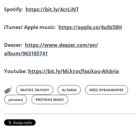
Spotify
:
https://bit.ly/4crLiNT
iTunes/ Apple music:
https://apple.co/4u0z58H
Deezer:
https://www.deezer.com/en/
album/963185741
Youtube
:
https://bit.ly/ΜίλτοςΠαύλου-
Altāria
ΜΙΛΤΟΣ ΠΑΥΛΟΥ
ALTARIA
ΝΕΕΣ ΚΥΚΛΟΦΟΡΙΕΣ
μουσική
PROTASIS MUSIC