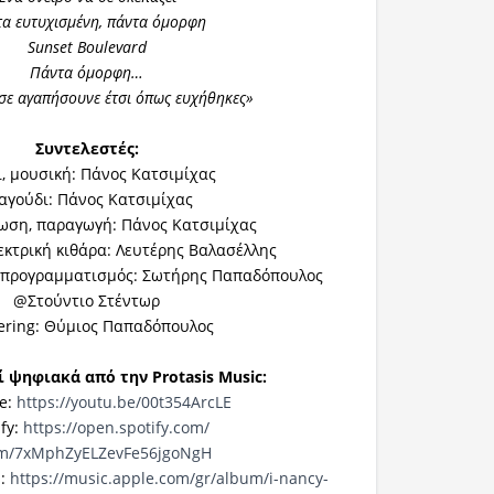
α ευτυχισμένη, πάντα όμορφη
Sunset Boulevard
Πάντα όμορφη…
σε αγαπήσουνε έτσι όπως ευχήθηκες»
Συντελεστές:
ι, μουσική: Πάνος Κατσιμίχας
αγούδι: Πάνος Κατσιμίχας
ωση, παραγωγή: Πάνος Κατσιμίχας
εκτρική κιθάρα: Λευτέρης Βαλασέλλης
, προγραμματισμός: Σωτήρης Παπαδόπουλος
@Στούντιο Στέντωρ
ering: Θύμιος Παπαδόπουλος
 ψηφιακά από την
Pr
otasis
Music
:
e:
https://youtu.be/00t354ArcLE
ify:
https://open.spotify.com/
m/7xMphZyELZevFe56jgoNgH
s:
https://music.apple.com/gr/
album/i-nancy-