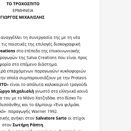
ΤΟ ΤΡΟΧΟΣΠΙΤΟ
ΕΡΜΗΝΕΙΑ
ΓΙΩΡΓΟΣ ΜΙΧΑΛΙΣΛΗΣ
c
αναγγέλλει τη συνεργασία της με τη νέα
 τις ποιοτικές της επιλογές δισκογραφική
reations
στο επίπεδο της επικοινωνιακής
αγωγών της Salva Creations που είναι προς
φορία στο επόμενο διάστημα.
ειρά επερχόμενων παραγωγών/ κυκλοφοριών
 την οποία συμπαρουσιάζουν με την Protasis
ΙΤΟ
» είναι το απόλυτα καλοκαιρινό τραγούδι
ώργο Μιχαλισλή
γνωστό στο ελληνικό κοινό
α του με το Μάνο Χατζηδάκι στο δίσκο Το
λισσάνθης και το άλμπουμ «Ένα φιλμάκι
κό» παραγωγής Warner 1992.
σικής ανήκει στον
Salvatore Sarto
οι στίχοι
στον
Σωτήρη Ράπτη
.