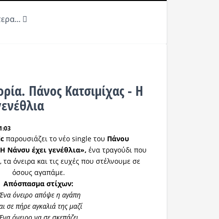
ερα...
ρία. Πάνος Κατσιμίχας - Η
γενέθλια
1:03
ic
παρουσιάζει το νέο single του
Πάνου
Η Νάνσυ έχει γενέθλια»,
ένα τραγούδι που
, τα όνειρα και τις ευχές που στέλνουμε σε
όσους αγαπάμε.
Απόσπασμα στίχων:
Ένα όνειρο απόψε η αγάπη
αι σε πήρε αγκαλιά της μαζί
Ένα όνειρο να σε σκεπάζει