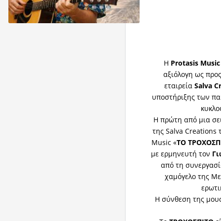
H
Pr
otasis Musi
αξιόλογη ως προς
εταιρεία
Salva C
υποστήριξης των παρ
κυκλο
Η πρώτη από μια σ
της Salva Creations
Music
«
ΤΟ ΤΡΟΧΟΣΠ
με ερμηνευτή τον
Γι
από τη συνεργασί
χαμόγελο της Με
ερωτι
Η σύνθεση της μου