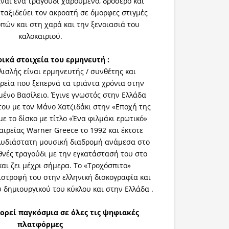
ναι ένα τραγούδι χαρούμενο, δροσερό και
ταξιδεύει τον ακροατή σε όμορφες στιγμές
πών και στη χαρά και την ξενοιασιά του
καλοκαιριού.
ικά στοιχεία του ερμηνευτή :
ισλής είναι ερμηνευτής / συνθέτης και
ορεία που ξεπερνά τα τριάντα χρόνια στην
μένο Βασίλειο. Έγινε γνωστός στην Ελλάδα
του με τον Μάνο Χατζιδάκι στην «Εποχή της
ε το δίσκο με τίτλο «Ένα φιλμάκι ερωτικό»
ιρείας Warner Greece το 1992 και έκτοτε
λυδιάστατη μουσική διαδρομή ανάμεσα στο
εθνές τραγούδι με την εγκατάστασή του στο
και ζει μέχρι σήμερα. Το «Τροχόσπιτο»
ιστροφή του στην ελληνική δισκογραφία και
υ δημιουργικού του κύκλου και στην Ελλάδα .
ορεί παγκόσμια σε όλες τις ψηφιακές
πλατφόρμες