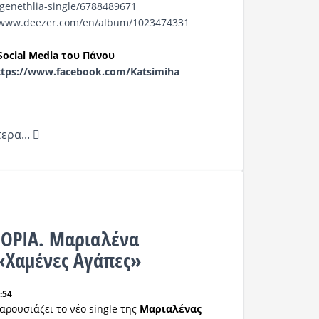
genethlia-
single/6788489671
/www.deezer.com/en/
album/1023474331
Social
Media
του Πάνου
ttps
://
www
.
facebook
.
com/Katsi
miha
ερα...
ΟΡΙΑ. Μαριαλένα
«Χαμένες Αγάπες»
:54
παρουσιάζει το νέο single της
Μαριαλένας