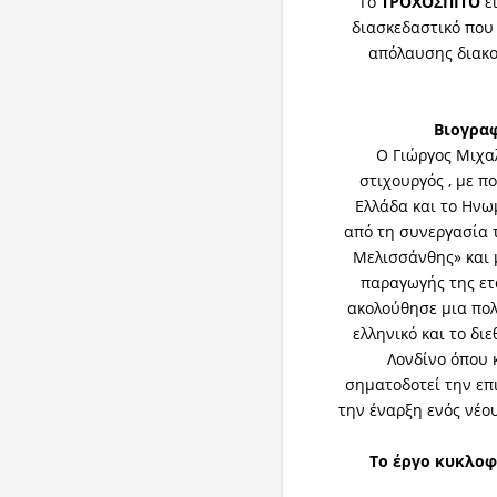
Το
ΤΡΟΧΟΣΠΙΤΟ
εί
διασκεδαστικό που 
απόλαυσης διακο
Βιογραφ
Ο Γιώργος Μιχαλ
στιχουργός , με π
Ελλάδα και το Ηνω
από τη συνεργασία 
Μελισσάνθης» και μ
παραγωγής της ετα
ακολούθησε μια πο
ελληνικό και το δι
Λονδίνο όπου 
σηματοδοτεί την επ
την έναρξη ενός νέο
Το έργο κυκλοφ