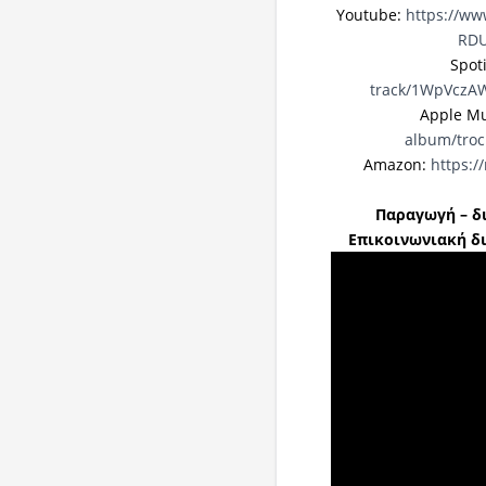
Youtube:
https://w
RDU
Spot
track/1WpVczA
Apple Mu
album/troc
Amazon:
https:
Παραγωγή – δι
Επικοινωνιακή δι