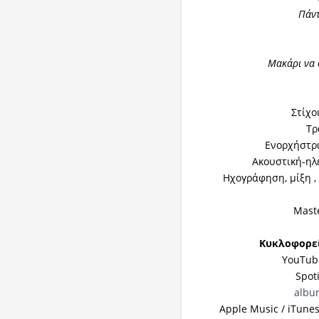
Πάντ
Μακάρι να 
Στίχο
Τρ
Ενορχήστρ
Ακουστική-ηλ
Ηχογράφηση, μίξη 
Mast
Κυκλοφορεί
YouTub
Spot
albu
Apple Music / iTune