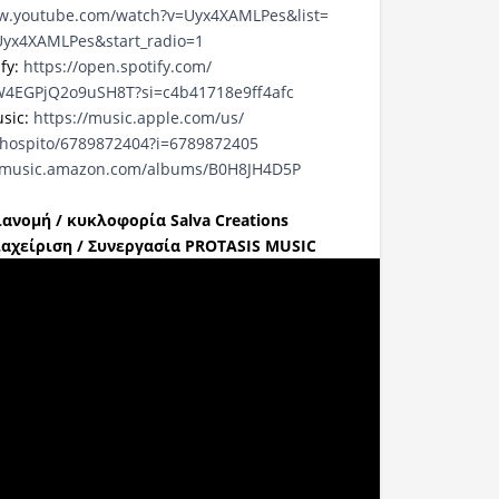
ww.youtube.com/watch?
v=Uyx4XAMLPes&list=
yx4XAMLPes&start_radio=1
ify:
https://open.spotify.com/
W4EGPjQ2o9uSH8T?
si=c4b41718e9ff4afc
sic:
https://music.apple.com/us/
hospito/6789872404?
i=6789872405
//music.amazon.com/
albums/B0H8JH4D5P
ανομή / κυκλοφορία Salva Creations
αχείριση / Συνεργασία PROTASIS MUSIC