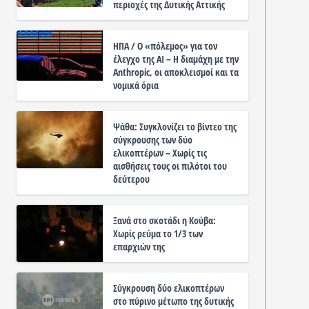
περιοχές της Δυτικής Αττικής
ΗΠΑ / Ο «πόλεμος» για τον
έλεγχο της ΑΙ – Η διαμάχη με την
Anthropic, οι αποκλεισμοί και τα
νομικά όρια
Ψάθα: Συγκλονίζει το βίντεο της
σύγκρουσης των δύο
ελικοπτέρων – Χωρίς τις
αισθήσεις τους οι πιλότοι του
δεύτερου
Ξανά στο σκοτάδι η Κούβα:
Χωρίς ρεύμα το 1/3 των
επαρχιών της
Σύγκρουση δύο ελικοπτέρων
στο πύρινο μέτωπο της δυτικής