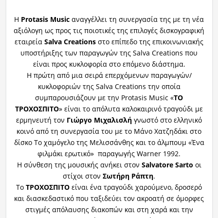
H
Pr
otasis Music
αναγγέλλει τη συνεργασία της με τη νέα
αξιόλογη ως προς τις ποιοτικές της επιλογές δισκογραφική
εταιρεία
Salva Creations
στο επίπεδο της επικοινωνιακής
υποστήριξης των παραγωγών της Salva Creations που
είναι προς κυκλοφορία στο επόμενο διάστημα.
Η πρώτη από μια σειρά επερχόμενων παραγωγών/
κυκλοφοριών της Salva Creations την οποία
συμπαρουσιάζουν με την Protasis Music
«
ΤΟ
ΤΡΟΧΟΣΠΙΤΟ
» είναι το απόλυτα καλοκαιρινό τραγούδι με
ερμηνευτή τον
Γιώργο Μιχαλισλή
γνωστό στο ελληνικό
κοινό από τη συνεργασία του με το Μάνο Χατζηδάκι στο
δίσκο Το χαμόγελο της Μελισσάνθης και το άλμπουμ «Ένα
φιλμάκι ερωτικό» παραγωγής Warner 1992.
Η σύνθεση της μουσικής ανήκει στον
Salvatore Sarto
οι
στίχοι στον
Σωτήρη Ράπτη
.
Το
ΤΡΟΧΟΣΠΙΤΟ
είναι ένα τραγούδι χαρούμενο, δροσερό
και διασκεδαστικό που ταξιδεύει τον ακροατή σε όμορφες
στιγμές απόλαυσης διακοπών και στη χαρά και την