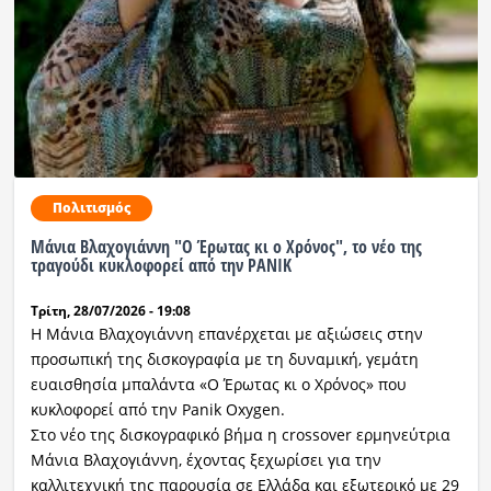
Ραδιόφωνο
LIVE
Εκπομπές
Πολιτισμός
Πολιτισμός
Μάνια Βλαχογιάννη "Ο Έρωτας κι ο Χρόνος", το νέο της
τραγούδι κυκλοφορεί από την PANIK
Τρίτη, 28/07/2026 - 19:08
Η Μάνια Βλαχογιάννη επανέρχεται με αξιώσεις στην
προσωπική της δισκογραφία με τη δυναμική, γεμάτη
ευαισθησία μπαλάντα «Ο Έρωτας κι ο Χρόνος» που
κυκλοφορεί από την Panik Oxygen.
Στο νέο της δισκογραφικό βήμα η crossover ερμηνεύτρια
Μάνια Βλαχογιάννη, έχοντας ξεχωρίσει για την
καλλιτεχνική της παρουσία σε Ελλάδα και εξωτερικό με 29