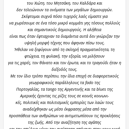
του Χιώτη, του Μητσάκη, του Καλδάρα και
δεν τελειώνουν τα ονόματα των μεγάλων δημιουργών.
Σκέφτομαι συχνά πόσο τυχερός λαός είμαστε για
να χωρέσουμε σε ένα τόσο μικρό κομμάτι γης τόσους πολλούς
και σημαντικούς δημιουργούς. Η αλήθεια
είναι πως όταν έφτιαχναν τα διαμάντια αυτά δεν γνώριζαν την
υψηλή μορφή τέχνης που άφηναν πίσω τους.
Ήθελαν να ξεφύγουν από τη σκληρή πραγματικότητα, τη
φτώχεια, τη φυλακή, την εξορία, να μιλήσουν
για τις χαρές, τον θάνατο και τον έρωτα, και το τραγούδι ήταν η
διέξοδός τους.
Με τον ίδιο τρόπο περίπου, την ίδια εποχή σε διαφορετικούς
γεωγραφικούς παράλληλους τα fado της
Πορτογαλίας, τα tango της Αργεντινής και τα blues της
Αμερικής έχοντας τις ρίζες τους σε κοινές κοινωνι-
κές, πολιτικές και πολιτισμικές εμπειρίες των λαών τους
αναδείχθηκαν ως μέσο έκφρασης μέσα από την
προσπάθεια των ανθρώπων να αντιμετωπίσουν τις προκλήσεις
της ζωής. Από την αναζήτηση της αγάπης
και την απώλεια μέχρι την αντίσταση απέναντι στην κοινωνική