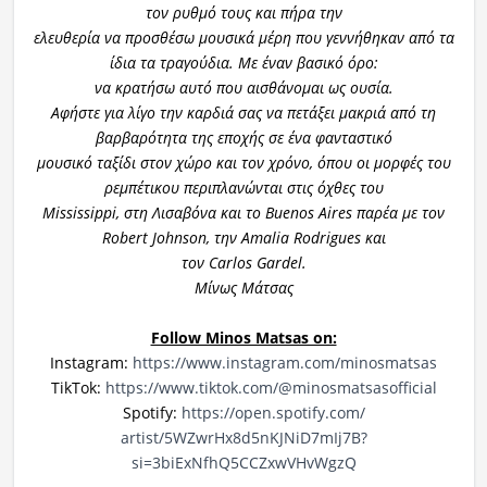
τον ρυθμό τους και πήρα την
ελευθερία να προσθέσω μουσικά μέρη που γεννήθηκαν από τα
ίδια τα τραγούδια. Με έναν βασικό όρο:
να κρατήσω αυτό που αισθάνομαι ως ουσία.
Αφήστε για λίγο την καρδιά σας να πετάξει μακριά από τη
βαρβαρότητα της εποχής σε ένα φανταστικό
μουσικό ταξίδι στον χώρο και τον χρόνο, όπου οι μορφές του
ρεμπέτικου περιπλανώνται στις όχθες του
Mississippi, στη Λισαβόνα και το Buenos Aires παρέα με τον
Robert Johnson, την Amalia Rodrigues και
τον Carlos Gardel.
Μίνως Μάτσας
Follow Minos Matsas on:
Instagram:
https://www.instagram.com/
minosmatsas
TikTok:
https://www.tiktok.com/@
minosmatsasofficial
Spotify:
https://open.spotify.com/
artist/5WZwrHx8d5nKJNiD7mIj7B?
si=3biExNfhQ5CCZxwVHvWgzQ