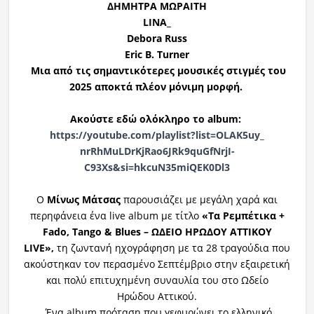
ΔΗΜΗΤΡΑ ΜΩΡΑΙΤΗ
LINA_
Debora Russ
Eric B. Turner
Μια από τις σημαντικότερες μουσικές στιγμές του
2025 αποκτά πλέον μόνιμη μορφή.
Ακούστε εδώ ολόκληρο το album:
https://youtube.com/playlist?
list=OLAK5uy_
nrRhMuLDrKjRao6JRk9quGfNrjI-
C93Xs&si=hkcuN35miQEK0Dl3
Ο
Μίνως Μάτσας
παρουσιάζει με μεγάλη χαρά και
περηφάνεια ένα live album με τίτλο
«Τα Ρεμπέτικα +
Fado, Tango & Blues – ΩΔΕΙΟ ΗΡΩΔΟΥ ΑΤΤΙΚΟΥ
LIVE»,
τη ζωντανή ηχογράφηση με τα 28 τραγούδια που
ακούστηκαν τον περασμένο Σεπτέμβριο στην εξαιρετική
και πολύ επιτυχημένη συναυλία του στο Ωδείο
Ηρώδου Αττικού.
Ένα album πρόταση που γεφυρώνει το ελληνικό