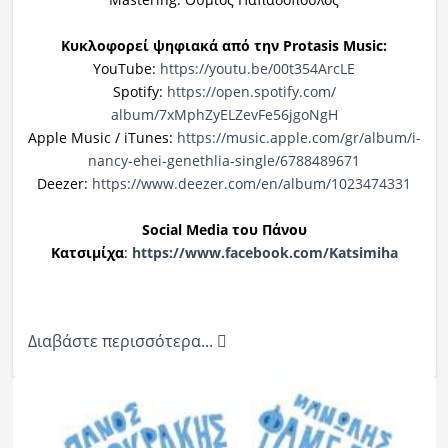
Κυκλοφορεί ψηφιακά από την
Pr
otasis
Music
:
YouTube:
https://youtu.be/00t354ArcLE
Spotify:
https://open.spotify.com/
album/7xMphZyELZevFe56jgoNgH
Apple Music / iTunes:
https://music.apple.com/gr/
album/i-
nancy-ehei-genethlia-
single/6788489671
Deezer:
https://www.deezer.com/en/
album/1023474331
Social
Media
του Πάνου
Κατσιμίχα
:
https
://
www
.
facebook
.
com/Katsi
miha
Διαβάστε περισσότερα...