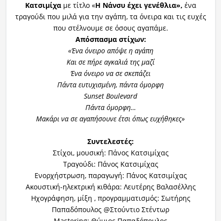
Κατσιμίχα
με τίτλο «
Η Νάνσυ έχει γενέθλια»,
ένα
τραγούδι που μιλά για την αγάπη, τα όνειρα και τις ευχές
που στέλνουμε σε όσους αγαπάμε.
Απόσπασμα στίχων:
«Ένα όνειρο απόψε η αγάπη
Και σε πήρε αγκαλιά της μαζί
Ένα όνειρο να σε σκεπάζει
Πάντα ευτυχισμένη, πάντα όμορφη
Sunset Boulevard
Πάντα όμορφη…
Μακάρι να σε αγαπήσουνε έτσι όπως ευχήθηκες»
Συντελεστές:
Στίχοι, μουσική: Πάνος Κατσιμίχας
Τραγούδι: Πάνος Κατσιμίχας
Ενορχήστρωση, παραγωγή: Πάνος Κατσιμίχας
Ακουστική-ηλεκτρική κιθάρα: Λευτέρης Βαλασέλλης
Ηχογράφηση, μίξη , προγραμματισμός: Σωτήρης
Παπαδόπουλος @Στούντιο Στέντωρ
Mastering: Θύμιος Παπαδόπουλος