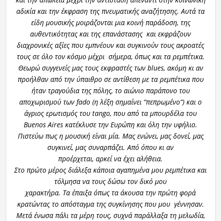
αδικία και την έκφραση της πνευματικής αναζήτησης. Αυτά τα
είδη μουσικής μοιράζονται μια κοινή παράδοση, της
αυθεντικότητας και της επανάστασης και εκφράζουν
διαχρονικές αξίες που εμπνέουν και συγκινούν τους ακροατές
τους σε όλο τον κόσμο μέχρι σήμερα, όπως και τα ρεμπέτικα.
Θεωρώ συγγενείς μας τους εκφραστές των blues, ακόμη κι αν
προήλθαν από την ύπαιθρο σε αντίθεση με τα ρεμπέτικα που
ήταν τραγούδια της πόλης, το αιώνιο παράπονο του
αποχωρισμού των fado (η λέξη σημαίνει “πεπρωμένο”) και ο
άγριος ερωτισμός του tango, που από τα μπουρδέλα του
Buenos Aires κατέκλυσε την Ευρώπη και όλη την υφήλιο.
Πιστεύω πως η μουσική είναι μία. Μας ενώνει, μας δονεί, μας
συγκινεί, μας συναρπάζει. Από όπου κι αν
προέρχεται, αρκεί να έχει αλήθεια.
Στο πρώτο μέρος διάλεξα κάποια αγαπημένα μου ρεμπέτικα και
τόλμησα να τους δώσω τον δικό μου
χαρακτήρα. Τα έπαιξα όπως τα άκουσα την πρώτη φορά
κρατώντας το απόσταγμα της συγκίνησης που μου γέννησαν.
Μετά ένωσα πάλι τα μέρη τους, συχνά παράλλαξα τη μελωδία,