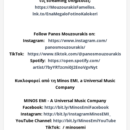
τις
streaming
υπηρεσίες:
https://MouzourakisFamellos.
lnk.to/EnaMegaloFotinoKalokeri
Follow Panos Mouzourakis on:
Instagram:
https://www.instagram.com/
panosmouzourakis/
TikTok:
https://www.tiktok.com/@
panosmouzourakis
Spotify:
https://open.spotify.com/
artist/7byYRTzcmi0J2EnoVgvNyt
Κυκλοφορεί από τη Minos EMI, a Universal Music
Company
MINOS EMI - A Universal Music Company
Facebook:
http://bit.ly/MinosEmiFacebook
Instagram:
http://bit.ly/
InstagramMinosEMI_
YouTube Channel:
http://bit.ly/MinosEmiYouTube
ΤikTok: / minosemi