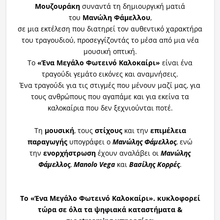
Μουζουράκη
συναντά τη δημιουργική ματιά
του
Μανώλη Φάμελλου
,
σε μια εκτέλεση που διατηρεί τον αυθεντικό χαρακτήρα
του τραγουδιού, προσεγγίζοντάς το μέσα από μια νέα
μουσική οπτική.
Το
«Ένα Μεγάλο Φωτεινό Καλοκαίρι»
είναι ένα
τραγούδι γεμάτο εικόνες και αναμνήσεις.
Ένα τραγούδι για τις στιγμές που μένουν μαζί μας, για
τους ανθρώπους που αγαπάμε και για εκείνα τα
καλοκαίρια που δεν ξεχνιούνται ποτέ.
Τη
μουσική
, τους
στίχους
και την
επιμέλεια
παραγωγής
υπογράφει ο
Μανώλης Φάμελλος
, ενώ
την
ενορχήστρωση
έχουν αναλάβει οι
Μανώλης
Φάμελλος
,
Manolo Vega
και
Βασίλης Κορρές
.
Το «Ένα Μεγάλο Φωτεινό Καλοκαίρι». κυκλοφορεί
τώρα σε όλα τα ψηφιακά καταστήματα &