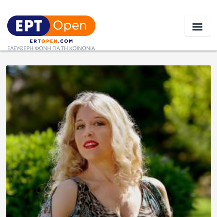
Ειδήσεις
Ελλάδα
Κοινωνία
Πολιτική
Οικονομία
Αθλητικά
Κόσμος