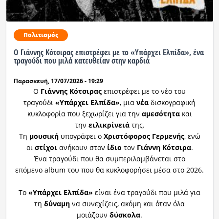
Πολιτισμός
Ο Γιάννης Κότσιρας επιστρέφει με το «Υπάρχει Ελπίδα», ένα
τραγούδι που μιλά κατευθείαν στην καρδιά
Παρασκευή, 17/07/2026 - 19:29
Ο
Γιάννης Κότσιρας
επιστρέφει με το νέο του
τραγούδι
«Υπάρχει Ελπίδα»
, μια
νέα
δισκογραφική
κυκλοφορία που ξεχωρίζει για την
αμεσότητα
και
την
ειλικρίνειά
της.
Τη
μουσική
υπογράφει ο
Χριστόφορος Γερμενής
, ενώ
οι
στίχοι
ανήκουν στον
ίδιο
τον
Γιάννη Κότσιρα
.
Ένα τραγούδι που θα συμπεριλαμβάνεται στο
επόμενο album του που θα κυκλοφορήσει μέσα στο 2026.
Το
«Υπάρχει Ελπίδα»
είναι ένα τραγούδι που μιλά για
τη
δύναμη
να συνεχίζεις, ακόμη και όταν όλα
μοιάζουν
δύσκολα
.