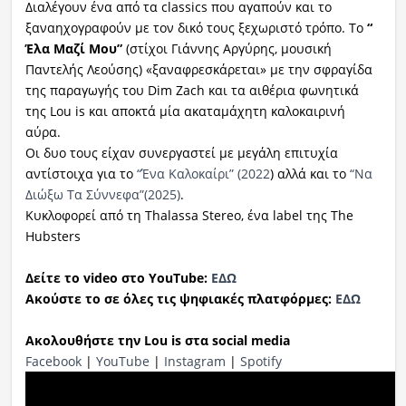
Διαλέγουν ένα από τα classics που αγαπούν και το
ξαναηχογραφούν με τον δικό τους ξεχωριστό τρόπο. Το
“
Έλα Μαζί Μου”
(στίχοι Γιάννης Αργύρης, μουσική
Παντελής Λεούσης) «ξαναφρεσκάρεται» με την σφραγίδα
της παραγωγής του Dim Zach και τα αιθέρια φωνητικά
της Lou is και αποκτά μία ακαταμάχητη καλοκαιρινή
αύρα.
Οι δυo τους είχαν συνεργαστεί με μεγάλη επιτυχία
αντίστοιχα για το
“Ένα Καλοκαίρι” (2022
) αλλά και το
“Να
Διώξω Τα Σύννεφα”(2025)
.
Κυκλοφορεί από τη Thalassa Stereo, ένα label της The
Hubsters
Δείτε το video
στο YouTube
:
ΕΔΩ
Ακούστε το σε όλες τις ψηφιακές πλατφόρμες:
ΕΔΩ
Ακολουθήστε
την Lou is στα social media
Facebook
|
YouTube
|
Instagram
|
Spotify