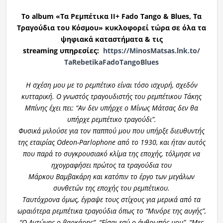
Το album «Τα Ρεμπέτικα II+ Fado Tango & Blues, Τα
Τραγούδια του Κόσμου» κυκλοφορεί τώρα σε όλα τα
ψηφιακά καταστήματα & τις
streaming υπηρεσίες:
https://MinosMatsas.lnk.to/
TaRebetikaFadoTangoBlues
Η σχέση μου με το ρεμπέτικο είναι τόσο ισχυρή, σχεδόν
κυτταρική. Ο γνωστός τραγουδιστής του ρεμπέτικου Τάκης
Μπίνης έχει πει: “Αν δεν υπήρχε ο Μίνως Μάτσας δεν θα
υπήρχε ρεμπέτικο τραγούδι”.
Φυσικά μιλούσε για τον παππού μου που υπήρξε διευθυντής
της εταιρίας Odeon-Pαrlophone από το 1930, και ήταν αυτός
που παρά το συγκρουσιακό κλίμα της εποχής, τόλμησε να
ηχογραφήσει πρώτος τα τραγούδια του
Μάρκου Βαμβακάρη και κατόπιν το έργο των μεγάλων
συνθετών της εποχής του ρεμπέτικου.
Ταυτόχρονα όμως, έγραψε τους στίχους για μερικά από τα
ωραιότερα ρεμπέτικα τραγούδια όπως το “Μινόρε της αυγής”,
“Ο Αντώνης ο βαρκάρης”, “Είσαι εσύ ο άνθρωπός μου”, “Μες