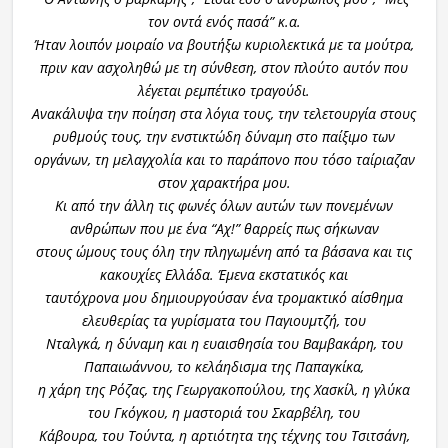
τον οντά ενός πασά” κ.α.
Ήταν λοιπόν μοιραίο να βουτήξω κυριολεκτικά με τα μούτρα,
πριν καν ασχοληθώ με τη σύνθεση, στον πλούτο αυτόν που
λέγεται ρεμπέτικο τραγούδι.
Ανακάλυψα την ποίηση στα λόγια τους, την τελετουργία στους
ρυθμούς τους, την ενστικτώδη δύναμη στο παίξιμο των
οργάνων, τη μελαγχολία και το παράπονο που τόσο ταίριαζαν
στον χαρακτήρα μου.
Κι από την άλλη τις φωνές όλων αυτών των πονεμένων
ανθρώπων που με ένα “Αχ!” θαρρείς πως σήκωναν
στους ώμους τους όλη την πληγωμένη από τα βάσανα και τις
κακουχίες Ελλάδα. Έμενα εκστατικός και
ταυτόχρονα μου δημιουργούσαν ένα τρομακτικό αίσθημα
ελευθερίας τα γυρίσματα του Παγιουμτζή, του
Νταλγκά, η δύναμη και η ευαισθησία του Βαμβακάρη, του
Παπαιωάννου, το κελάηδισμα της Παπαγκίκα,
η χάρη της Ρόζας, της Γεωργακοπούλου, της Χασκίλ, η γλύκα
του Γκόγκου, η μαστοριά του Σκαρβέλη, του
Κάβουρα, του Τούντα, η αρτιότητα της τέχνης του Τσιτσάνη,