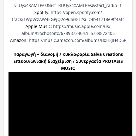
v=Uyx4XAMLPes&list=
RDUyx4XAMLPes&start_radio=1
Spotify:
https://open.spotify.com/
track/1WpVczAW4EGPjQ2o9uSH8T?
si=c4b41718e9ff4afc
Apple Music:
https://music.apple.com/us/
album/trochospito/6789872404?
i=6789872405
Amazon:
https://music.amazon.com/
albums/B0H8JH4D5P
Παραγωγή – διανομή / κυκλοφορία Salva Creations
Επικοινωνιακή διαχείριση / Συνεργασία PROTASIS
MUSIC