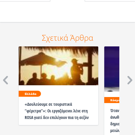
Σχετικά Άρθρα
Ελλάδα
Κόσμος
«Δουλεύουμε σε τουριστικά
Όταν η «ευθυ
“φέρετρα”»: Οι εργαζόμενοι λένε στη
άνωθεν σε μια 
ROSA γιατί δεν επιλέγουν πια τη σεζόν
δημιουργικότη
μειώνεται