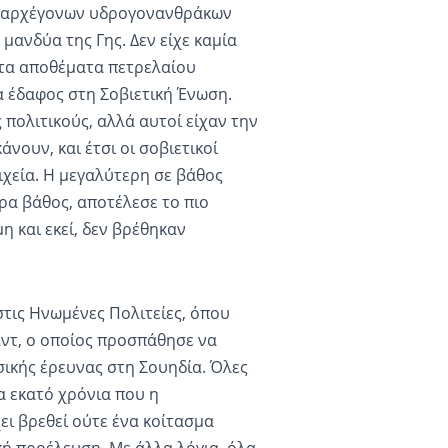
ς αρχέγονων υδρογονανθράκων
 μανδύα της Γης. Δεν είχε καμία
ι τα αποθέματα πετρελαίου
α έδαφος στη Σοβιετική Ένωση.
πολιτικούς, αλλά αυτοί είχαν την
νουν, και έτσι οι σοβιετικοί
ιχεία. Η μεγαλύτερη σε βάθος
ρα βάθος, αποτέλεσε το πιο
 και εκεί, δεν βρέθηκαν
 στις Ηνωμένες Πολιτείες, όπου
ντ, ο οποίος προσπάθησε να
ικής έρευνας στη Σουηδία. Όλες
α εκατό χρόνια που η
ει βρεθεί ούτε ένα κοίτασμα
κή προέλευση. Με άλλα λόγια, όλα