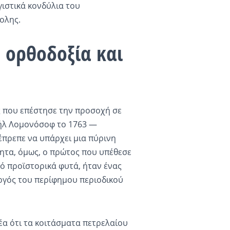
ιστικά κονδύλια του
ολης.
 ορθοδοξία και
ς που επέστησε την προσοχή σε
ήλ Λομονόσοφ το 1763 —
έπρεπε να υπάρχει μια πύρινη
τητα, όμως, ο πρώτος που υπέθεσε
πό προϊστορικά φυτά, ήταν ένας
ργός του περίφημου περιοδικού
έα ότι τα κοιτάσματα πετρελαίου