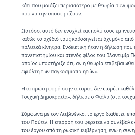
κάτι που μοιάζει περισσότερο με θεωρία συνωμοσ
που να την υποστηρίζουν.
Ωστόσο, αυτό δεν ενοχλεί και πολύ τους εμπνευ
καθώς το σχέδιό τους καθοδηγείται όχι μόνο από
πολιτικά κίνητρα. Ενδεικτική ήταν η δήλωση που
πανεπιστημίου και στενός φίλος του Βλαντιμίρ Πο
οποίος υποστήριξε ότι, αν η θεωρία επιβεβαιωθεί
εφιάλτη των παγκοσμιοποιητών».
«Για πρώτη φορά στην ιστορία, δεν εισρέει καθό
Τσεχική Δημοκρατία», δήλωσε ο Φιάλα (στα τσεχι
Σύμφωνα με τον Λιτβινένκο, το έργο διαθέτει, ε
του Πούτιν. Η επιρροή του φέρεται να συνέβαλε 
του έργου από τη ρωσική κυβέρνηση, ενώ η συντ