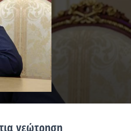
στια γεώτρηση