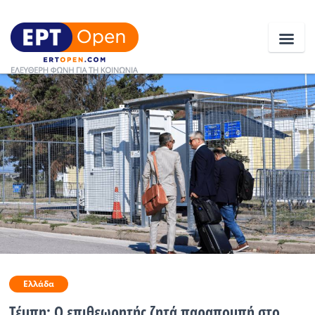
Ειδήσεις
Ελλάδα
Κοινωνία
Πολιτική
Οικονομία
Αθλητικά
Ελλάδα
Κόσμος
Τέμπη: Ο επιθεωρητής ζητά παραπομπή στο