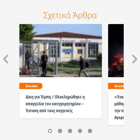
Σχετικά Άρθρα
Ελλάδα
Ελλάδα
Δίκη για Τέμπη / Ολοκληρώθηκε η
«Ένα εκκλησάκ
απαγγελία του κατηγορητηρίου –
μάθαμε για το
Ένταση από τους συγγενείς
την παραπομπ
Αγοραστού