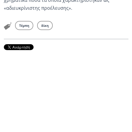
χρηματικά ποσά τα οποία χαρακτηρίστηκαν ως
«αδιευκρίνιστης προέλευσης».
Τέμπη
δίκη