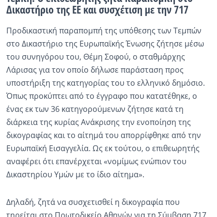
Δικαστήριο της ΕΕ και συσχέτιση με την 717
Ραδιόφωνο
LIVE
Προδικαστική παραπομπή της υπόθεσης των Τεμπών
στο Δικαστήριο της Ευρωπαϊκής Ένωσης ζήτησε μέσω
Εκπομπές
του συνηγόρου του, Θέμη Σοφού, ο σταθμάρχης
Λάρισας για τον οποίο δήλωσε παράσταση προς
υποστήριξη της κατηγορίας του το ελληνικό δημόσιο.
Πολιτισμός
Όπως προκύπτει από το έγγραφο που κατατέθηκε, ο
ένας εκ των 36 κατηγορούμενων ζήτησε κατά τη
διάρκεια της κυρίας Ανάκρισης την ενοποίηση της
δικογραφίας και το αίτημά του απορρίφθηκε από την
Ευρωπαϊκή Εισαγγελία. Ως εκ τούτου, ο επιθεωρητής
αναφέρει ότι επανέρχεται «νομίμως ενώπιον του
Δικαστηρίου Υμών με το ίδιο αίτημα».
Δηλαδή, ζητά να συσχετισθεί η δικογραφία που
τηρείται στο Πρωτοδικείο Αθηνών για τη Σύμβαση 717