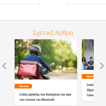
Σχετικά Άρθρα
Ελλάδα
Συγκέντρωση σ
Ελλάδα
20χρονο στο Ά
Στάση εργασίας των διανομέων την ώρα
Γιάννη Μάγγο
του τελικού του Μουντιάλ