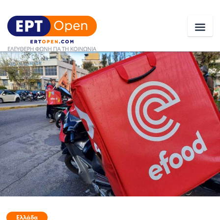
Ειδήσεις
Ελλάδα
Κοινωνία
Πολιτική
Οικονομία
Αθλητικά
Κόσμος
Ελλάδα