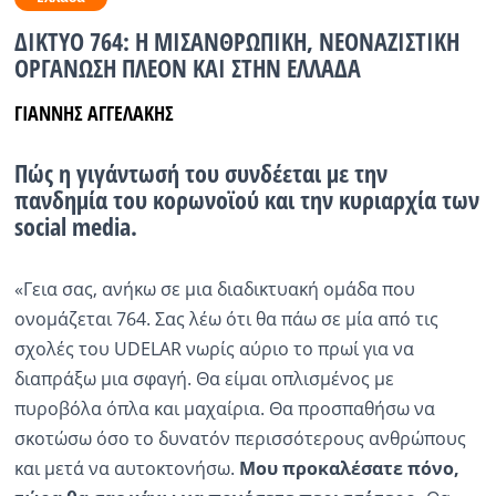
ΔΙΚΤΥΟ 764: Η ΜΙΣΑΝΘΡΩΠΙΚΗ, ΝΕΟΝΑΖΙΣΤΙΚΗ
Ραδιόφωνο
LIVE
ΟΡΓΑΝΩΣΗ ΠΛΕΟΝ ΚΑΙ ΣΤΗΝ ΕΛΛΑΔΑ
ΓΙΑΝΝΗΣ ΑΓΓΕΛΑΚΗΣ
Εκπομπές
Πώς η γιγάντωσή του συνδέεται με την
πανδημία του κορωνοϊού και την κυριαρχία των
Πολιτισμός
social media.
«Γεια σας, ανήκω σε μια διαδικτυακή ομάδα που
ονομάζεται 764. Σας λέω ότι θα πάω σε μία από τις
σχολές του UDELAR νωρίς αύριο το πρωί για να
διαπράξω μια σφαγή. Θα είμαι οπλισμένος με
πυροβόλα όπλα και μαχαίρια. Θα προσπαθήσω να
σκοτώσω όσο το δυνατόν περισσότερους ανθρώπους
και μετά να αυτοκτονήσω.
Μου προκαλέσατε πόνο,