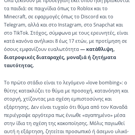
Όλα ξεκινούν με προσέγγιση εκεί όπου ήδη βρίσκονται
τα παιδιά: σε παιχνίδια όπως το Roblox και το
Minecraft, σε εφαρμογές όπως το Discord και το
Telegram, αλλά και στο Instagram, στο Snapchat και
στο TikTok. Στόχος, σύμφωνα με τους ερευνητές, είναι
κατά κανόνα ανήλικοι 8 έως 17 ετών, με προτίμηση σε
όσους εμφανίζουν ευαλωτότητα
— κατάθλιψη,
διατροφικές διαταραχές, μοναξιά ή ζητήματα
ταυτότητας.
Το πρώτο στάδιο είναι το λεγόμενο «love bombing»: ο
θύτης κατακλύζει το θύμα με προσοχή, κατανόηση και
στοργή, χτίζοντας μια σχέση εμπιστοσύνης και
εξάρτησης. Δεν είναι τυχαίο ότι θύμα από τον Καναδά
περιέγραψε αργότερα πως ένιωθε «αγαπημένο» μέσα
στην ίδια τη σχέση της κακοποίησης. Μόλις παγιωθεί
αυτή η εξάρτηση, ζητείται προσωπικό ή άσεμνο υλικό·