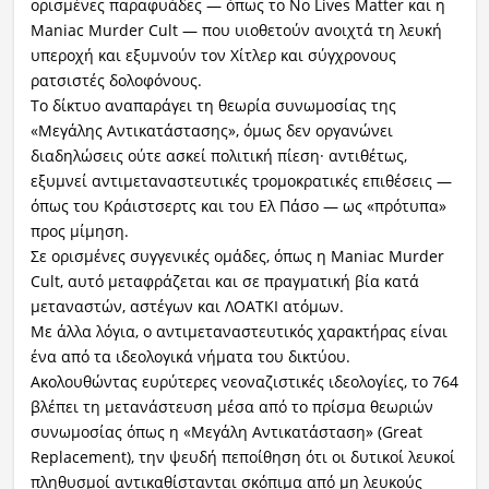
ορισμένες παραφυάδες — όπως το No Lives Matter και η
Maniac Murder Cult — που υιοθετούν ανοιχτά τη λευκή
υπεροχή και εξυμνούν τον Χίτλερ και σύγχρονους
ρατσιστές δολοφόνους.
Το δίκτυο αναπαράγει τη θεωρία συνωμοσίας της
«Μεγάλης Αντικατάστασης», όμως δεν οργανώνει
διαδηλώσεις ούτε ασκεί πολιτική πίεση· αντιθέτως,
εξυμνεί αντιμεταναστευτικές τρομοκρατικές επιθέσεις —
όπως του Κράιστσερτς και του Ελ Πάσο — ως «πρότυπα»
προς μίμηση.
Σε ορισμένες συγγενικές ομάδες, όπως η Maniac Murder
Cult, αυτό μεταφράζεται και σε πραγματική βία κατά
μεταναστών, αστέγων και ΛΟΑΤΚΙ ατόμων.
Με άλλα λόγια, ο αντιμεταναστευτικός χαρακτήρας είναι
ένα από τα ιδεολογικά νήματα του δικτύου.
Ακολουθώντας ευρύτερες νεοναζιστικές ιδεολογίες, το 764
βλέπει τη μετανάστευση μέσα από το πρίσμα θεωριών
συνωμοσίας όπως η «Μεγάλη Αντικατάσταση» (Great
Replacement), την ψευδή πεποίθηση ότι οι δυτικοί λευκοί
πληθυσμοί αντικαθίστανται σκόπιμα από μη λευκούς