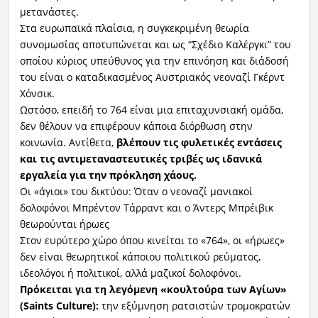
μετανάστες.
Στα ευρωπαϊκά πλαίσια, η συγκεκριμένη θεωρία
συνομωσίας αποτυπώνεται και ως “Σχέδιο Καλέργκι” του
οποίου κύριος υπεύθυνος για την επινόηση και διάδοσή
του είναι ο καταδικασμένος Αυστριακός νεοναζί Γκέρντ
Χόνσικ.
Ωστόσο, επειδή το 764 είναι μια επιταχυνσιακή ομάδα,
δεν θέλουν να επιφέρουν κάποια διόρθωση στην
κοινωνία. Αντίθετα,
βλέπουν τις φυλετικές εντάσεις
και τις αντιμεταναστευτικές τριβές ως ιδανικά
εργαλεία για την πρόκληση χάους.
Οι «άγιοι» του δικτύου: Όταν ο νεοναζί μανιακοί
δολοφόνοι Μπρέντον Τάρραντ και ο Άντερς Μπρέιβικ
θεωρούνται ήρωες
Στον ευρύτερο χώρο όπου κινείται το «764», οι «ήρωες»
δεν είναι θεωρητικοί κάποιου πολιτικού ρεύματος,
ιδεολόγοι ή πολιτικοί, αλλά μαζικοί δολοφόνοι.
Πρόκειται για τη λεγόμενη «κουλτούρα των Αγίων»
(Saints Culture):
την εξύμνηση ρατσιστών τρομοκρατών