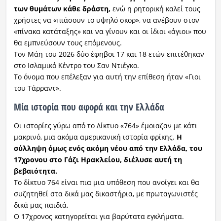
των θυμάτων κάθε δράστη,
ενώ η ρητορική καλεί τους
χρήστες να «πιάσουν το υψηλό σκορ», να ανέβουν στον
«πίνακα κατάταξης» και να γίνουν και οι ίδιοι «άγιοι» που
θα εμπνεύσουν τους επόμενους.
Τον Μάη του 2026 δύο έφηβοι 17 και 18 ετών επιτέθηκαν
στο Ισλαμικό Κέντρο του Σαν Ντιέγκο.
Το όνομα που επέλεξαν για αυτή την επίθεση ήταν «Γιοι
του Τάρραντ».
Μία ιστορία που αφορά και την Ελλάδα
Οι ιστορίες γύρω από το Δίκτυο «764» έμοιαζαν με κάτι
μακρινό, μια ακόμα αμερικανική ιστορία φρίκης.
Η
σύλληψη όμως ενός ακόμη νέου από την Ελλάδα, του
17χρονου στο Γάζι Ηρακλείου, διέλυσε αυτή τη
βεβαιότητα.
Το δίκτυο 764 είναι πια μια υπόθεση που ανοίγει και θα
συζητηθεί στα δικά μας δικαστήρια, με πρωταγωνιστές
δικά μας παιδιά.
Ο 17χρονος κατηγορείται για βαρύτατα εγκλήματα.