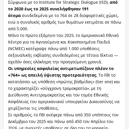
Σύμφωνα με το Institute for Strategic Dialogue (ISD),
από
το 2020 έως το 2025 συνελήφθησαν 191
άτομα
συνδεδεμένα με το 764 σε 28 διαφορετικές χώρες,
ενώ ο συνολικός αριθμός των θυμάτων εκτιμάται σε πάνω
από 5.000.
Μόνο το πρώτο εξάμηνο του 2025, το αμερικανικό Εθνικό
Κέντρο για τα Αγνοούμενα και Κακοποιημένα Παιδιά
(NCMEC) κατέγραψε πάνω από 1.000 υποθέσεις
σεξουαλικής εκβίασης συνδεδεμένες με τέτοια δίκτυα —
σχεδόν όσες ολόκληρη την προηγούμενη χρονιά.
Οι υπηρεσίες ασφαλείας αντιμετωπίζουν πλέον το
«764» ως απειλή ύψιστης προτεραιότητας.
Το FBI το
κατατάσσει ως υπόθεση «πρώτης βαθμίδας» (tier one) και
το χαρακτηρίζει «σύγχρονη τρομοκρατία», με τη
Διεύθυνση Αντιτρομοκρατίας και τον τομέα Εθνικής
Ασφάλειας του αμερικανικού υπουργείου Δικαιοσύνης να
χειρίζονται τις υποθέσεις.
Σε αριθμούς, το FBI ανέφερε πάνω από 350 υπόπτους τον
Δεκέμβριο του 2025 και πάνω από 450 τον Απρίλιο του
2026, με ανοιχτές υποθέσεις σε όλα του τα γραφεία·