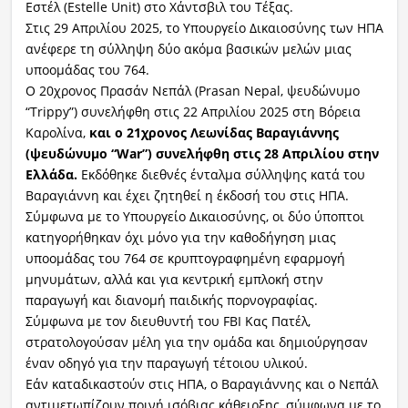
Εστέλ (Estelle Unit) στο Χάντσβιλ του Τέξας.
Στις 29 Απριλίου 2025, το Υπουργείο Δικαιοσύνης των ΗΠΑ
ανέφερε τη σύλληψη δύο ακόμα βασικών μελών μιας
υποομάδας του 764.
Ο 20χρονος Πρασάν Νεπάλ (Prasan Nepal, ψευδώνυμο
“Trippy”) συνελήφθη στις 22 Απριλίου 2025 στη Βόρεια
Καρολίνα,
και ο 21χρονος Λεωνίδας Βαραγιάννης
(ψευδώνυμο “War”) συνελήφθη στις 28 Απριλίου στην
Ελλάδα.
Εκδόθηκε διεθνές ένταλμα σύλληψης κατά του
Βαραγιάννη και έχει ζητηθεί η έκδοσή του στις ΗΠΑ.
Σύμφωνα με το Υπουργείο Δικαιοσύνης, οι δύο ύποπτοι
κατηγορήθηκαν όχι μόνο για την καθοδήγηση μιας
υποομάδας του 764 σε κρυπτογραφημένη εφαρμογή
μηνυμάτων, αλλά και για κεντρική εμπλοκή στην
παραγωγή και διανομή παιδικής πορνογραφίας.
Σύμφωνα με τον διευθυντή του FBI Κας Πατέλ,
στρατολογούσαν μέλη για την ομάδα και δημιούργησαν
έναν οδηγό για την παραγωγή τέτοιου υλικού.
Εάν καταδικαστούν στις ΗΠΑ, ο Βαραγιάννης και ο Νεπάλ
αντιμετωπίζουν ποινή ισόβιας κάθειρξης, σύμφωνα με το