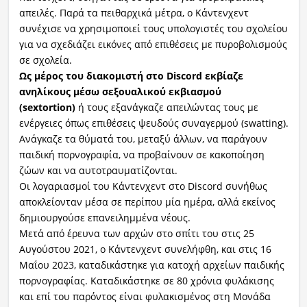
απειλές. Παρά τα πειθαρχικά μέτρα, ο Κάντενχεντ
συνέχισε να χρησιμοποιεί τους υπολογιστές του σχολείου
για να σχεδιάζει εικόνες από επιθέσεις με πυροβολισμούς
σε σχολεία.
Ως μέρος του διακομιστή στο Discord εκβίαζε
ανηλίκους μέσω σεξουαλικού εκβιασμού
(sextortion)
ή τους εξανάγκαζε απειλώντας τους με
ενέργειες όπως επιθέσεις ψευδούς συναγερμού (swatting).
Ανάγκαζε τα θύματά του, μεταξύ άλλων, να παράγουν
παιδική πορνογραφία, να προβαίνουν σε κακοποίηση
ζώων και να αυτοτραυματίζονται.
Οι λογαριασμοί του Κάντενχεντ στο Discord συνήθως
αποκλείονταν μέσα σε περίπου μία ημέρα, αλλά εκείνος
δημιουργούσε επανειλημμένα νέους.
Μετά από έρευνα των αρχών στο σπίτι του στις 25
Αυγούστου 2021, ο Κάντενχεντ συνελήφθη, και στις 16
Μαΐου 2023, καταδικάστηκε για κατοχή αρχείων παιδικής
πορνογραφίας. Καταδικάστηκε σε 80 χρόνια φυλάκισης
και επί του παρόντος είναι φυλακισμένος στη Μονάδα