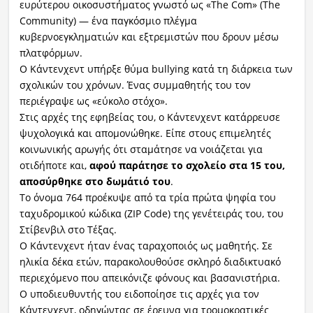
ευρύτερου οικοσυστήματος γνωστό ως «The Com» (The
Community) — ένα παγκόσμιο πλέγμα
κυβερνοεγκληματιών και εξτρεμιστών που δρουν μέσω
πλατφόρμων.
Ο Κάντενχεντ υπήρξε θύμα bullying κατά τη διάρκεια των
σχολικών του χρόνων. Ένας συμμαθητής του τον
περιέγραψε ως «εύκολο στόχο».
Στις αρχές της εφηβείας του, ο Κάντενχεντ κατάρρευσε
ψυχολογικά και απομονώθηκε. Είπε στους επιμελητές
κοινωνικής αρωγής ότι σταμάτησε να νοιάζεται για
οτιδήποτε και,
αφού παράτησε το σχολείο στα 15 του,
αποσύρθηκε στο δωμάτιό του
.
Το όνομα 764 προέκυψε από τα τρία πρώτα ψηφία του
ταχυδρομικού κώδικα (ZIP Code) της γενέτειράς του, του
Στίβενβιλ στο Τέξας.
Ο Κάντενχεντ ήταν ένας ταραχοποιός ως μαθητής. Σε
ηλικία δέκα ετών, παρακολουθούσε σκληρό διαδικτυακό
περιεχόμενο που απεικόνιζε φόνους και βασανιστήρια.
Ο υποδιευθυντής του ειδοποίησε τις αρχές για τον
Κάντενχεντ, οδηγώντας σε έρευνα για τρομοκρατικές