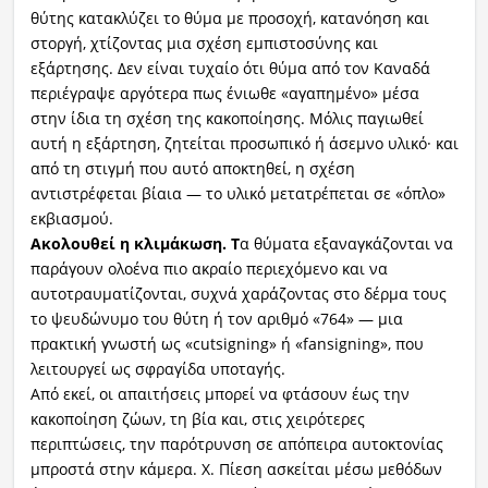
θύτης κατακλύζει το θύμα με προσοχή, κατανόηση και
στοργή, χτίζοντας μια σχέση εμπιστοσύνης και
εξάρτησης. Δεν είναι τυχαίο ότι θύμα από τον Καναδά
περιέγραψε αργότερα πως ένιωθε «αγαπημένο» μέσα
στην ίδια τη σχέση της κακοποίησης. Μόλις παγιωθεί
αυτή η εξάρτηση, ζητείται προσωπικό ή άσεμνο υλικό· και
από τη στιγμή που αυτό αποκτηθεί, η σχέση
αντιστρέφεται βίαια — το υλικό μετατρέπεται σε «όπλο»
εκβιασμού.
Ακολουθεί η κλιμάκωση. Τ
α θύματα εξαναγκάζονται να
παράγουν ολοένα πιο ακραίο περιεχόμενο και να
αυτοτραυματίζονται, συχνά χαράζοντας στο δέρμα τους
το ψευδώνυμο του θύτη ή τον αριθμό «764» — μια
πρακτική γνωστή ως «cutsigning» ή «fansigning», που
λειτουργεί ως σφραγίδα υποταγής.
Από εκεί, οι απαιτήσεις μπορεί να φτάσουν έως την
κακοποίηση ζώων, τη βία και, στις χειρότερες
περιπτώσεις, την παρότρυνση σε απόπειρα αυτοκτονίας
μπροστά στην κάμερα. Χ. Πίεση ασκείται μέσω μεθόδων