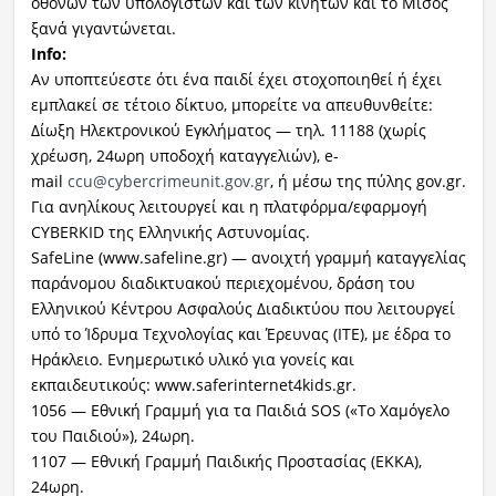
οθονών των υπολογιστών και των κινητών και το Μίσος
ξανά γιγαντώνεται.
Info:
Αν υποπτεύεστε ότι ένα παιδί έχει στοχοποιηθεί ή έχει
εμπλακεί σε τέτοιο δίκτυο, μπορείτε να απευθυνθείτε:
Δίωξη Ηλεκτρονικού Εγκλήματος — τηλ. 11188 (χωρίς
χρέωση, 24ωρη υποδοχή καταγγελιών), e-
mail
ccu@cybercrimeunit.gov.gr
, ή μέσω της πύλης gov.gr.
Για ανηλίκους λειτουργεί και η πλατφόρμα/εφαρμογή
CYBERKID της Ελληνικής Αστυνομίας.
SafeLine (www.safeline.gr) — ανοιχτή γραμμή καταγγελίας
παράνομου διαδικτυακού περιεχομένου, δράση του
Ελληνικού Κέντρου Ασφαλούς Διαδικτύου που λειτουργεί
υπό το Ίδρυμα Τεχνολογίας και Έρευνας (ΙΤΕ), με έδρα το
Ηράκλειο. Ενημερωτικό υλικό για γονείς και
εκπαιδευτικούς: www.saferinternet4kids.gr.
1056 — Εθνική Γραμμή για τα Παιδιά SOS («Το Χαμόγελο
του Παιδιού»), 24ωρη.
1107 — Εθνική Γραμμή Παιδικής Προστασίας (ΕΚΚΑ),
24ωρη.