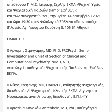
υπεύθυνου Π.Μ.Σ. Ιατρικής Σχολής ΕΚΠΑ «Ψυχική Υγεία
και Ψυχιατρική Παιδιών &amp; Εφήβων»)
και των συνεργατών του, την Τρίτη 14 Δεκεμβρίου 2021
και ώρα 19:30 στον Φιλολογικό Σύλλογο «Παρνασσός»
(Πλατεία Αγ. Γεωργίου Καρύτση 8, 105 61 Αθήνα).
ΟΜΙΛΗΤΕΣ
 Αργύρης Στριγγάρης, MD, PhD, FRCPsych, Senior
Investigator and Chief of Section of Clinical and
Computational Psychiatry, NIMH, NIH,
νεοεκλεγείς καθηγητής Ψυχιατρικής Παιδιών και Εφήβων,
ΕΚΠΑ.
 Νίκος Στεφανής, MD, FRANZCP, καθηγητής Ψυχιατρικής,
διευθυντής Α’ Ψυχιατρικής Κλινικής ΕΚΠΑ, Αιγινήτειο
Νοσοκομείο, αναπληρωτής διευθυντής Ε.Π.Ι.Ψ.Υ.
 Χριστίνα Κανακά-Gantenbein, MD, PhD, καθηγήτρια