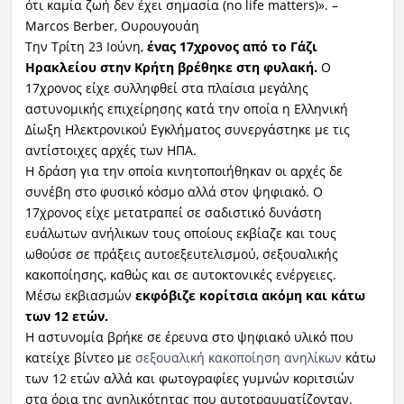
ότι καμία ζωή δεν έχει σημασία (no life matters)». –
Marcos Berber, Ουρουγουάη
Την Τρίτη 23 Ιούνη,
ένας 17χρονος από το Γάζι
Ηρακλείου στην Κρήτη βρέθηκε στη φυλακή.
Ο
17χρονος είχε συλληφθεί στα πλαίσια μεγάλης
αστυνομικής επιχείρησης κατά την οποία η Ελληνική
Δίωξη Ηλεκτρονικού Εγκλήματος συνεργάστηκε με τις
αντίστοιχες αρχές των ΗΠΑ.
Η δράση για την οποία κινητοποιήθηκαν οι αρχές δε
συνέβη στο φυσικό κόσμο αλλά στον ψηφιακό. Ο
17χρονος είχε μετατραπεί σε σαδιστικό δυνάστη
ευάλωτων ανήλικων τους οποίους εκβίαζε και τους
ωθούσε σε πράξεις αυτοεξευτελισμού, σεξουαλικής
κακοποίησης, καθώς και σε αυτοκτονικές ενέργειες.
Μέσω εκβιασμών
εκφόβιζε κορίτσια ακόμη και κάτω
των 12 ετών.
Η αστυνομία βρήκε σε έρευνα στο ψηφιακό υλικό που
κατείχε βίντεο με
σεξουαλική κακοποίηση ανηλίκων
κάτω
των 12 ετών αλλά και φωτογραφίες γυμνών κοριτσιών
στα όρια της ανηλικότητας που αυτοτραυματίζονταν.