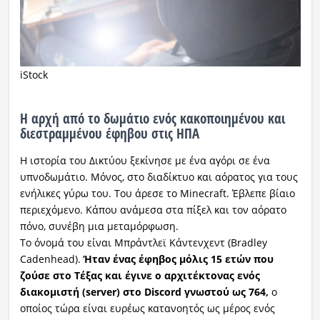
iStock
Η αρχή από το δωμάτιο ενός κακοποιημένου και
διεστραμμένου έφηβου στις ΗΠΑ
Η ιστορία του Δικτύου ξεκίνησε με ένα αγόρι σε ένα
υπνοδωμάτιο. Μόνος, στο διαδίκτυο και αόρατος για τους
ενήλικες γύρω του. Του άρεσε το Minecraft. Έβλεπε βίαιο
περιεχόμενο. Κάπου ανάμεσα στα πίξελ και τον αόρατο
πόνο, συνέβη μια μεταμόρφωση.
Το όνομά του είναι Μπράντλεϊ Κάντενχεντ (Bradley
Cadenhead).
Ήταν ένας έφηβος μόλις 15 ετών που
ζούσε στο Τέξας και έγινε ο αρχιτέκτονας ενός
διακομιστή (server) στο Discord γνωστού ως 764,
ο
οποίος τώρα είναι ευρέως κατανοητός ως μέρος ενός