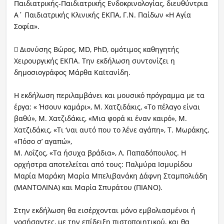
Παιδιατρικής-Παιδιατρικής Ενδοκρινολογίας, διευθύντρια
Α΄ Παιδιατρικής Κλινικής ΕΚΠΑ, Γ.Ν. Παίδων «Η Αγία
Σοφία».
 Διονύσης Βώρος, MD, PhD, ομότιμος καθηγητής
Χειρουργικής ΕΚΠΑ. Την εκδήλωση συντονίζει η
δημοσιογράφος Μάρθα Καϊτανίδη.
Η εκδήλωση περιλαμβάνει και μουσικό πρόγραμμα με τα
έργα: « Ήσουν καμάρι», Μ. Χατζιδάκις, «Το πέλαγο είναι
βαθύ», Μ. Χατζιδάκις, «Μια φορά κι έναν καιρό», Μ.
Χατζιδάκις, «Τι ‘ναι αυτό που το λένε αγάπη», Τ. Μωράκης,
«Πόσο σ’ αγαπώ»,
Μ. Λοΐζος, «Τα ήσυχα βράδια», Λ. Παπαδόπουλος. Η
ορχήστρα αποτελείται από τους: Παλμύρα Ισμυρίδου
Μαρία Μαράκη Μαρία Μπελιβανάκη Δάφνη Σταμπολιάδη
(ΜΑΝΤΟΛΙΝΑ) και Μαρία Σπυράτου (ΠΙΑΝΟ).
Στην εκδήλωση θα εισέρχονται μόνο εμβολιασμένοι ή
νοσήσαντες, με την επίδειξη πιστοποιητικού, και θα