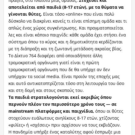
πράξεις στα πλαίσια μίας ομάδας.
Στοχεύει και
αποτελείται από παιδιά (8-17 ετών), με τα θύματα να
γίνονται θύτες.
Είναι τόσο «online» που είναι πολύ
δύσκολο να διακρίνει κανείς τι είναι επίσημη ομάδα και τι
απλώς ένας χώρος συγκέντρωσης. Και πραγματοποιείται
λες και είναι κάποιο παιχνίδι: κάθε ομάδα έχει στήσει ένα
σύστημα όπου το κύρος και η δημοτικότητα κερδίζονται
με τη διάπραξη και τη ζωντανή μετάδοση ακραίας βίας.
Το Δίκτυο 764 διαφέρει από οποιαδήποτε άλλη
τρομοκρατική οργάνωση γιατί είναι η πρώτη
τρομοκρατική οργάνωση που δε θα υπήρχε αν δεν
υπήρχαν τα social media. Είναι προϊόν της εποχής μας
και αυτό αντικατοπτρίζεται τόσο στη λειτουργία του όσο
και στη δομή και στους σκοπούς του.
Τα παιδιά στρατολογούνται εκεί ακριβώς όπου
περνούν πλέον τον περισσότερο χρόνο τους — σε
mainstream πλατφόρμες και παιχνίδια,
όπου οι θύτες
στοχεύουν ευάλωτους ανηλίκους 8-17 ετών, χτίζοντας
«φιλίες» ή «σχέσεις» πριν αρχίσουν να τους εκβιάζουν.
Η πανδημία υπήρξε ένας καταλύτης αφού έσπρωξε μια