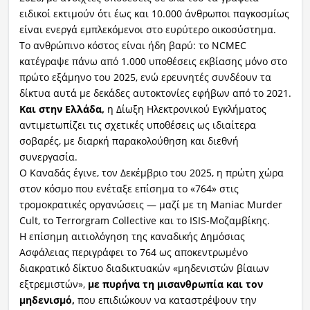
ειδικοί εκτιμούν ότι έως και 10.000 άνθρωποι παγκοσμίως
είναι ενεργά εμπλεκόμενοι στο ευρύτερο οικοσύστημα.
Το ανθρώπινο κόστος είναι ήδη βαρύ: το NCMEC
κατέγραψε πάνω από 1.000 υποθέσεις εκβίασης μόνο στο
πρώτο εξάμηνο του 2025, ενώ ερευνητές συνδέουν τα
δίκτυα αυτά με δεκάδες αυτοκτονίες εφήβων από το 2021.
Και στην Ελλάδα,
η Δίωξη Ηλεκτρονικού Εγκλήματος
αντιμετωπίζει τις σχετικές υποθέσεις ως ιδιαίτερα
σοβαρές, με διαρκή παρακολούθηση και διεθνή
συνεργασία.
Ο Καναδάς έγινε, τον Δεκέμβριο του 2025, η πρώτη χώρα
στον κόσμο που ενέταξε επίσημα το «764» στις
τρομοκρατικές οργανώσεις — μαζί με τη Maniac Murder
Cult, το Terrorgram Collective και το ISIS-Μοζαμβίκης.
Η επίσημη αιτιολόγηση της καναδικής Δημόσιας
Ασφάλειας περιγράφει το 764 ως αποκεντρωμένο
διακρατικό δίκτυο διαδικτυακών «μηδενιστών βίαιων
εξτρεμιστών»,
με πυρήνα τη μισανθρωπία και τον
μηδενισμό,
που επιδιώκουν να καταστρέψουν την