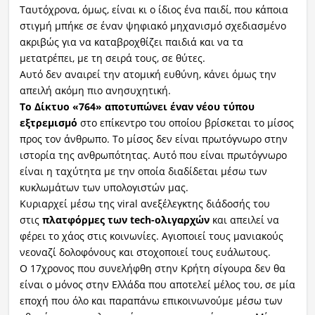
Ταυτόχρονα, όμως, είναι κι ο ίδιος ένα παιδί, που κάποια
στιγμή μπήκε σε έναν ψηφιακό μηχανισμό σχεδιασμένο
ακριβώς για να καταβροχθίζει παιδιά και να τα
μετατρέπει, με τη σειρά τους, σε θύτες.
Αυτό δεν αναιρεί την ατομική ευθύνη, κάνει όμως την
απειλή ακόμη πιο ανησυχητική.
Το Δίκτυο «764» αποτυπώνει έναν νέου τύπου
εξτρεμισμό
στο επίκεντρο του οποίου βρίσκεται το μίσος
προς τον άνθρωπο. Το μίσος δεν είναι πρωτόγνωρο στην
ιστορία της ανθρωπότητας. Αυτό που είναι πρωτόγνωρο
είναι η ταχύτητα με την οποία διαδίδεται μέσω των
κυκλωμάτων των υπολογιστών μας.
Κυριαρχεί μέσω της viral ανεξέλεγκτης διάδοσής του
στις
πλατφόρμες των tech-ολιγαρχών
και απειλεί να
φέρει το χάος στις κοινωνίες. Αγιοποιεί τους μανιακούς
νεοναζί δολοφόνους και στοχοποιεί τους ευάλωτους.
O 17χρονος που συνελήφθη στην Κρήτη σίγουρα δεν θα
είναι ο μόνος στην Ελλάδα που αποτελεί μέλος του, σε μία
εποχή που όλο και παραπάνω επικοινωνούμε μέσω των