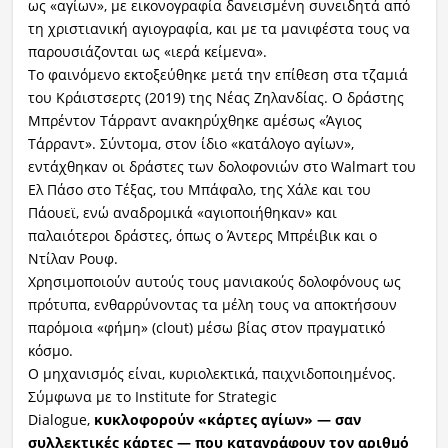
ως «αγίων», με εικονογραφία δανεισμένη συνειδητά από
τη χριστιανική αγιογραφία, και με τα μανιφέστα τους να
παρουσιάζονται ως «ιερά κείμενα».
Το φαινόμενο εκτοξεύθηκε μετά την επίθεση στα τζαμιά
του Κράιστσερτς (2019) της Νέας Ζηλανδίας. Ο δράστης
Μπρέντον Τάρραντ ανακηρύχθηκε αμέσως «Άγιος
Τάρραντ». Σύντομα, στον ίδιο «κατάλογο αγίων»,
εντάχθηκαν οι δράστες των δολοφονιών στο Walmart του
Ελ Πάσο στο Τέξας, του Μπάφαλο, της Χάλε και του
Πάουεϊ, ενώ αναδρομικά «αγιοποιήθηκαν» και
παλαιότεροι δράστες, όπως ο Άντερς Μπρέιβικ και ο
Ντίλαν Ρουφ.
Χρησιμοποιούν αυτούς τους μανιακούς δολοφόνους ως
πρότυπα, ενθαρρύνοντας τα μέλη τους να αποκτήσουν
παρόμοια «φήμη» (clout) μέσω βίας στον πραγματικό
κόσμο.
Ο μηχανισμός είναι, κυριολεκτικά, παιχνιδοποιημένος.
Σύμφωνα με το Institute for Strategic
Dialogue,
κυκλοφορούν «κάρτες αγίων» — σαν
συλλεκτικές κάρτες — που καταγράφουν τον αριθμό