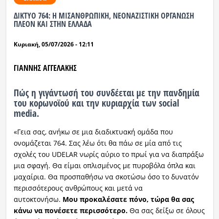
ΔΙΚΤΥΟ 764: Η ΜΙΣΑΝΘΡΩΠΙΚΗ, ΝΕΟΝΑΖΙΣΤΙΚΗ ΟΡΓΑΝΩΣΗ
Ραδιόφωνο
ΠΛΕΟΝ ΚΑΙ ΣΤΗΝ ΕΛΛΑΔΑ
LIVE
Κυριακή, 05/07/2026 - 12:11
Εκπομπές
ΓΙΑΝΝΗΣ ΑΓΓΕΛΑΚΗΣ
Πολιτισμός
Πώς η γιγάντωσή του συνδέεται με την πανδημία
του κορωνοϊού και την κυριαρχία των social
media.
«Γεια σας, ανήκω σε μια διαδικτυακή ομάδα που
ονομάζεται 764. Σας λέω ότι θα πάω σε μία από τις
σχολές του UDELAR νωρίς αύριο το πρωί για να διαπράξω
μια σφαγή. Θα είμαι οπλισμένος με πυροβόλα όπλα και
μαχαίρια. Θα προσπαθήσω να σκοτώσω όσο το δυνατόν
περισσότερους ανθρώπους και μετά να
αυτοκτονήσω.
Μου προκαλέσατε πόνο, τώρα θα σας
κάνω να πονέσετε περισσότερο.
Θα σας δείξω σε όλους