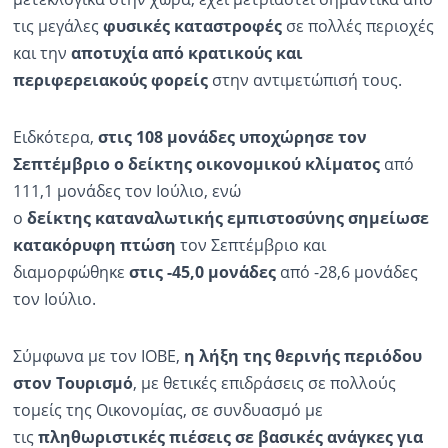
τις μεγάλες
φυσικές καταστροφές
σε πολλές περιοχές
Ραδιόφωνο
LIVE
και την
αποτυχία από κρατικούς και
περιφερειακούς φορείς
στην αντιμετώπισή τους.
Εκπομπές
Ειδκότερα,
στις 108 μονάδες υποχώρησε τον
Σεπτέμβριο ο δείκτης οικονομικού κλίματος
από
Πολιτισμός
111,1 μονάδες τον Ιούλιο, ενώ
ο
δείκτης καταναλωτικής εμπιστοσύνης σημείωσε
κατακόρυφη πτώση
τον Σεπτέμβριο και
διαμορφώθηκε
στις -45,0 μονάδες
από -28,6 μονάδες
τον Ιούλιο.
Σύμφωνα με τον ΙΟΒΕ,
η λήξη της θερινής περιόδου
στον Τουρισμό
, με θετικές επιδράσεις σε πολλούς
τομείς της Οικονομίας, σε συνδυασμό με
τις
πληθωριστικές πιέσεις σε βασικές ανάγκες για