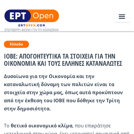
Ειδήσεις
Ελλάδα
ΙΟΒΕ: ΑΠΟΓΟΗΤΕΥΤΙΚΑ ΤΑ ΣΤΟΙΧΕΙΑ ΓΙΑ ΤΗΝ
ΟΙΚΟΝΟΜΙΑ ΚΑΙ ΤΟΥΣ ΕΛΛΗΝΕΣ ΚΑΤΑΝΑΛΩΤΕΣ
Ελλάδα
Δυσοίωνα για την Οικονομία και την
Κοινωνία
καταναλωτική δύναμη των πολιτών είναι τα
Πολιτική
στοιχεία στην χώρα μας, όπως αυτά προκύπτουν
από την έκθεση του ΙΟΒΕ που δόθηκε την Τρίτη
Οικονομία
στην δημοσιότητα.
Αθλητικά
Το
θετικό οικονομικό κλίμα
, που επικράτησε
Κόσμος
μετεκλογικά στην χώρα, έχει μετριαστεί σημαντικά από