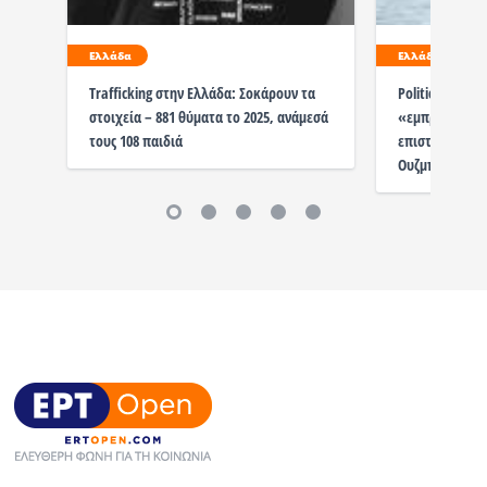
Ελλάδα
Ελλάδα
Trafficking στην Ελλάδα: Σοκάρουν τα
Politico: Η Ελ
στοιχεία – 881 θύματα το 2025, ανάμεσά
«εμπροσθοφυλα
τους 108 παιδιά
επιστροφών σε
Ουζμπεκιστάν