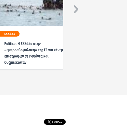
Κόσμος
Ελλάδα
ΗΠΑ: Υπερδιπλασιάστηκ
Politico: Η Ελλάδα στην
μεταναστών σε κέντρα κ
«εμπροσθοφυλακή» της ΕΕ για κέντρα
– Σοβαρές καταγγελίες γ
επιστροφών σε Ρουάντα και
εγκατάλειψη
Ουζμπεκιστάν