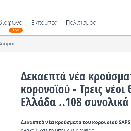
διόφωνο
Εκπομπές
Πολιτισμός
LIVE
Κόσμος
Δεκαεπτά νέα κρούσμα
κορονοϊού - Τρεις νέοι
Ελλάδα ..108 συνολικά
Δεκαεπτά νέα κρούσματα του κορονοϊού SARS
ανακοίνωσε το υπουργείο Υγείας.