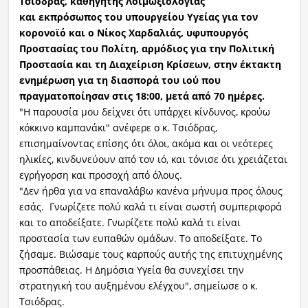
Τσιόδρας, καθηγητής Λοιμωξιολογίας
και εκπρόσωπος του υπουργείου Υγείας για τον
κορονοϊό και ο Νίκος Χαρδαλιάς, υφυπουργός
Προστασίας του Πολίτη, αρμόδιος για την Πολιτική
Προστασία και τη Διαχείριση Κρίσεων, στην έκτακτη
ενημέρωση για τη διασπορά του ιού που
πραγματοποίησαν στις 18:00, μετά από 70 ημέρες.
"Η παρουσία μου δείχνει ότι υπάρχει κίνδυνος, κρούω
κόκκινο καμπανάκι" ανέφερε ο κ. Τσιόδρας,
επισημαίνοντας επίσης ότι όλοι, ακόμα και οι νεότερες
ηλικίες, κινδυνεύουν από τον ιό, και τόνισε ότι χρειάζεται
εγρήγορση και προσοχή από όλους.
"Δεν ήρθα για να επαναλάβω κανένα μήνυμα προς όλους
εσάς. Γνωρίζετε πολύ καλά τι είναι σωστή συμπεριφορά
και το αποδείξατε. Γνωρίζετε πολύ καλά τι είναι
προστασία των ευπαθών ομάδων. Το αποδείξατε. Το
ζήσαμε. Βιώσαμε τους καρπούς αυτής της επιτυχημένης
προσπάθειας. Η Δημόσια Υγεία θα συνεχίσει την
στρατηγική του αυξημένου ελέγχου", σημείωσε ο κ.
Τσιόδρας.