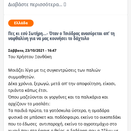
Διαβάστε περισσότερα...
Ελλάδα
Πες κι εσύ Σωτήρη…- Όταν ο Τσιόδρας ανασύρεται απ’ τη
ναφθαλίνη για να μας κουνήσει το δάχτυλο
Σάββατο, 23/10/2021 - 16:47
Του Χρήστου Ξανθάκη
Μοιάζει λίγο με τις συγκεντρώσεις των παλιών
συμμαθητών.
Δέκα χρόνια, ξερωγώ, μετά απ’ την αποφοίτηση, είκοσι,
τριάντα κάπως έτσι.
Όπου μαζεύονται οι γοργόνες και τα παλικάρια και
αρχίζουν το μασλάτι:
Τα παιδιά πρώτα, τα γατόσκυλα ύστερα, η ομαδάρα
φυσικά σε μπάσκετ και ποδόσφαιρο, εκείνο το οικοπεδάκι
που το έδωσες αντιπαροχή, εκείνο το αγροτεμάχιο στο
χωριό που στο έφαγε ο θείος, η ξαδέρφη σου η Τζένυ με