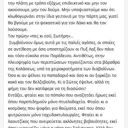
την πλάτη με τρόπο εξόχως επιδεικτικό και μην τον
ακούσουμε, μην τον δούμε. Μην υποψιαστούμε καν ότι
κλωθογυρνάει στην ίδια γειτονιά με την πάρτη μας, γιατί
θα βγούμε με το ψεκαστικό για τον δάκο και θα τον
λούσουμε.
Τον πρώην «πες κι εσύ, Σωτήρη»…
Συμβαίνουν όμως αυτά με τις παλιές αγάπες, οι οποίες
σε αντίθεση με όσα υποστηρίζουν οι Πυξ Λαξ δεν πάνε
και τόσο εύκολα στον Παράδεισο. Αντιθέτως, στην
πλειοψηφία των περιπτώσεων τηγανίζονται στα βάραθρα
της Κολάσεως, υπό τα χειροκροτήματα των διαβολίνων.
Όσο κι αν ψέλνει το παπαδαριό και όσο κι αν ξορκίζει το
κακό και τον Βελζεβούλη. Κι ο Σώτος έψελνε, αλλά τη
φήμη του δεν κατάφερε να τη διασώσει!
Εντάξει, φταίει και το πόπολο που αναζητάει ήρωες εκεί
όπου παρεπιδημούν μόνο πτυελοδοχεία. Φταίει κι ο
κοσμάκης που ψοφάει για θαύματα, εκεί που όπου
φυτρώνουν μόνο ταχυδακτυλουργίες. Φταίει κι ο
λαουτζίκος που ονειρεύεται ακλόνητες βεβαιότητες, εκεί
όπου νιαουρίζει μόνο η γάτα του Σρέντιγκερ. Αλλά δεν