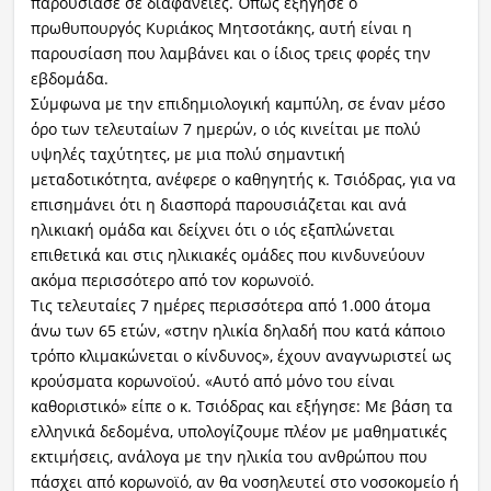
παρουσίασε σε διαφάνειες. Όπως εξήγησε ο
πρωθυπουργός Κυριάκος Μητσοτάκης, αυτή είναι η
παρουσίαση που λαμβάνει και ο ίδιος τρεις φορές την
εβδομάδα.
Σύμφωνα με την επιδημιολογική καμπύλη, σε έναν μέσο
όρο των τελευταίων 7 ημερών, ο ιός κινείται με πολύ
υψηλές ταχύτητες, με μια πολύ σημαντική
μεταδοτικότητα, ανέφερε ο καθηγητής κ. Τσιόδρας, για να
επισημάνει ότι η διασπορά παρουσιάζεται και ανά
ηλικιακή ομάδα και δείχνει ότι ο ιός εξαπλώνεται
επιθετικά και στις ηλικιακές ομάδες που κινδυνεύουν
ακόμα περισσότερο από τον κορωνοϊό.
Τις τελευταίες 7 ημέρες περισσότερα από 1.000 άτομα
άνω των 65 ετών, «στην ηλικία δηλαδή που κατά κάποιο
τρόπο κλιμακώνεται ο κίνδυνος», έχουν αναγνωριστεί ως
κρούσματα κορωνοϊού. «Αυτό από μόνο του είναι
καθοριστικό» είπε ο κ. Τσιόδρας και εξήγησε: Με βάση τα
ελληνικά δεδομένα, υπολογίζουμε πλέον με μαθηματικές
εκτιμήσεις, ανάλογα με την ηλικία του ανθρώπου που
πάσχει από κορωνοϊό, αν θα νοσηλευτεί στο νοσοκομείο ή