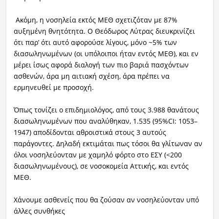
Ακόμη, η νοσηλεία εκτός ΜΕΘ σχετιζόταν με 87%
αυξημένη θνητότητα. Ο Θεόδωρος Λύτρας διευκρινίζει
ότι παρ’ ότι αυτό αφορούσε λίγους, μόνο ~5% των
διασωληνωμένων (οι υπόλοιποι ήταν εντός ΜΕΘ), και εν
μέρει ίσως αφορά διαλογή των πιο βαριά πασχόντων
ασθενών, άρα μη αιτιακή σχέση, άρα πρέπει να
ερμηνευθεί με προσοχή.
Όπως τονίζει ο επιδημιολόγος, από τους 3.988 θανάτους
διασωληνωμένων που αναλύθηκαν, 1.535 (95%CI: 1053–
1947) αποδίδονται αθροιστικά στους 3 αυτούς
παράγοντες. Δηλαδή εκτιμάται πως τόσοι θα γλίτωναν αν
όλοι νοσηλεύονταν με χαμηλό φόρτο στο ΕΣΥ (<200
διασωληνωμένους), σε νοσοκομεία Αττικής, και εντός
ΜΕΘ.
Χάνουμε ασθενείς που θα ζούσαν αν νοσηλεύονταν υπό
άλλες συνθήκες