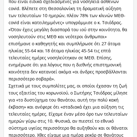
που είναι ειδικά σχεδιασμένες για νοσηλεία ασθενών
covid. Βλέπετε στη Θεσσαλονίκη τη δραματική αύξηση
των τελευταίων 10 ημερών, πλέον 78% των κλινών ΜΕΘ-
covid είναι κατειλημμένες» υπογράμμισε ο κ. Τσιόδρας.
«Όταν έχεις μεγάλη διασπορά του ιού στην κοινότητα, θα
νοσηλευτούν στις ΜΕΘ και νεότεροι άνθρωποι»
επισήμανε ο καθηγητής και συμπλήρωσε ότι 27 άτομα
ηλικίας 55-64 και 18 άτομα ηλικίας 45-54 τις επτά
τελευταίες ημέρες νοσηλεύτηκαν σε ΜΕΘ. Επίσης,
ενημέρωσε ότι για λόγους που η διεθνής επιστημονική
κοινότητα δεν κατανοεί ακόμα «οι άνδρες προσβάλλονται
περισσότερο σοβαρά».
Σχετικά με τους συμπολίτες μας, οι οποίοι έχασαν τη ζωή
τους εξαιτίας του κορωνοϊού, ο Σωτήρης Τσιόδρας μίλησε
για «το δυστύχημα του θανάτου, αυτή την πολύ κακή
έκβαση» και ανέφερε ότι «σταδιακά έχει μια αύξηση τις
τελευταίες ημέρες. Είχαμε έναν μέσο όρο των τελευταίων
ημερών γύρω στις 10. Φυσικά, αν πιεστεί το εθνικό
σύστημα υγείας περισσότερο θα αυξηθούν και οι θάνατοι
περισσότερο. Χθες είχαμε μια ημέρα ρεκόρ σε θανάτους