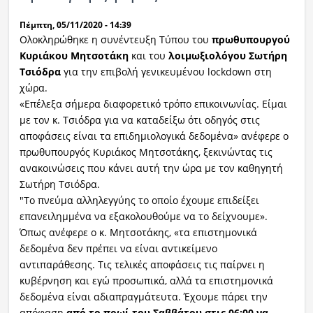
Πέμπτη, 05/11/2020 - 14:39
Ολοκληρώθηκε η συνέντευξη Τύπου του
πρωθυπουργού
Κυριάκου Μητσοτάκη
και του
λοιμωξιολόγου Σωτήρη
Τσιόδρα
για την επιβολή γενικευμένου lockdown στη
χώρα.
«Επέλεξα σήμερα διαφορετικό τρόπο επικοινωνίας. Είμαι
με τον κ. Τσιόδρα για να καταδείξω ότι οδηγός στις
αποφάσεις είναι τα επιδημιολογικά δεδομένα» ανέφερε ο
πρωθυπουργός Κυριάκος Μητσοτάκης, ξεκινώντας τις
ανακοινώσεις που κάνει αυτή την ώρα με τον καθηγητή
Σωτήρη Τσιόδρα.
«Ξέρω ότι υπάρχει στεναχώρια, ανησυχία, φόβος για τις
"Το πνεύμα αλληλεγγύης το οποίο έχουμε επιδείξει
οικονομικές επιπτώσεις» συνέχισε ο πρωθυπουργός και
επανειλημμένα να εξακολουθούμε να το δείχνουμε».
συμπλήρωσε: «Θέλουμε τους πολίτες σύμμαχους σε αυτή
Όπως ανέφερε ο κ. Μητσοτάκης, «τα επιστημονικά
τη νέα μεγάλη προσπάθεια που καλούμαστε να κάνουμε.
δεδομένα δεν πρέπει να είναι αντικείμενο
αντιπαράθεσης. Τις τελικές αποφάσεις τις παίρνει η
κυβέρνηση και εγώ προσωπικά, αλλά τα επιστημονικά
δεδομένα είναι αδιαπραγμάτευτα. Έχουμε πάρει την
απόφαση
από το πρωί του Σαββάτου στις 06:00 να