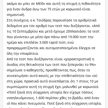
ακόμα αν μπει σε ΜΕΘ» και αυτή τη στιγμή η πιθανότητα
για έναν άνδρα άνω των 75 ετών με κορωνοϊό είναι
σημαντική.
Στη συνέχεια, ο κ. Τσιόδρας παρουσίασε τα αριθμητικά
δεδομένα για τον αριθμό των τεστ που διεξάγονται. «Από
τις 10 Σεπτεμβρίου και μετά έχουμε 20πλασιάσει τα τεστ
που γίνονται» με μέσο όρο πάνω από 19.000 τεστ την
ημέρα και επιπλέον 3.000 rapid τεστ, ενώ
προγραμματίζονται και αυτοματοποιημένοι έλεγχοι σε
όλη την επικράτεια.
Από τα τεστ που διεξάγονται είναι «χαρακτηριστική η
άνοδος στη θετικότητα των τεστ που ξεπερνάει το 9%»
σημείωσε ο καθηγητής, προσθέτοντας πως, όταν το
συνεκτιμήσει αυτό κανείς με την επιθετικότητα του ιού
στη χώρα, πρακτικά αυτό συνεπάγεται ότι 1 στους 10 με
συμπτώματα αυτή τη στιγμή έχει μολυνθεί με κορωνοϊό.
«Ποτέ ξανά στη σύγχρονη ιστορία δεν είχαμε τόσους
νοσηλευόμενους, 1.600 περίπου χθες το βράδυ, από έναν
ιό που κάνει πνευμονία. Ποτέ ξανά στη σύγχρονη ιστορία,