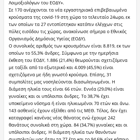
Λοιμοξιολόγων του ΕΟΔΥ».
Σε 170 ανέρχονται τα νέα εργαστηριακά επιβεβαιωμένα
κρούσματα της covid-19 στη χώρα το τελευταίο 24ωρο, εκ
των οποίων τα 27 εντοπίστηκαν κατόπιν ελέγχων στις
πύλες εισόδου τις χώρας, ανακοίνωσε σήμερα ο Εθνικός
Οργανισμός Δημόσιας Υγείας (ΕΟΔΥ).
Ο συνολικός αριθμός των κρουσμάτων είναι 8.819, εκ των
οποίων το 55,3% άνδρες. Σύμφωνα με την ημερήσια
έκθεση του ΕΟΔΥ, 1.886 (21,4%) θεωρούνται σχετιζόμενα
με ταξίδι από το εξωτερικό και 4.009 (45,5%) είναι
σχετιζόμενα με ήδη γνωστό κρούσμα. Επίσης, 31
συμπολίτες μας νοσηλεύονται διασωληνωμένοι. Η
διάμεση ηλικία τους είναι 66 ετών. Εννέα (29,0%) είναι
γυναίκες και οι υπόλοιποι άνδρες. Το 38,7% έχει
υποκείμενο νόσημα ή είναι ηλικιωμένοι 70 ετών και άνω.
143 ασθενείς έχουν εξέλθει από τις ΜΕΘ. Τέλος, δεν έχει
καταγραφεί κανένας νέος θάνατος ενώ έχουμε 242
θανάτους συνολικά στη χώρα. 84 (34,7%) γυναίκες και οι
υπόλοιποι άνδρες. Η διάμεση ηλικία των θανόντων
συμπολιτών μας ήταν τα 77 έτη και το 94,6% είχε κάποιο