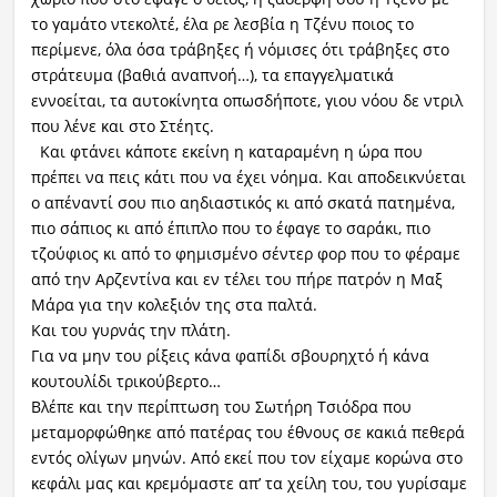
το γαμάτο ντεκολτέ, έλα ρε λεσβία η Τζένυ ποιος το
περίμενε, όλα όσα τράβηξες ή νόμισες ότι τράβηξες στο
στράτευμα (βαθιά αναπνοή…), τα επαγγελματικά
εννοείται, τα αυτοκίνητα οπωσδήποτε, γιου νόου δε ντριλ
που λένε και στο Στέητς.
Και φτάνει κάποτε εκείνη η καταραμένη η ώρα που
πρέπει να πεις κάτι που να έχει νόημα. Και αποδεικνύεται
ο απέναντί σου πιο αηδιαστικός κι από σκατά πατημένα,
πιο σάπιος κι από έπιπλο που το έφαγε το σαράκι, πιο
τζούφιος κι από το φημισμένο σέντερ φορ που το φέραμε
από την Αρζεντίνα και εν τέλει του πήρε πατρόν η Μαξ
Μάρα για την κολεξιόν της στα παλτά.
Και του γυρνάς την πλάτη.
Για να μην του ρίξεις κάνα φαπίδι σβουρηχτό ή κάνα
κουτουλίδι τρικούβερτο…
Βλέπε και την περίπτωση του Σωτήρη Τσιόδρα που
μεταμορφώθηκε από πατέρας του έθνους σε κακιά πεθερά
εντός ολίγων μηνών. Από εκεί που τον είχαμε κορώνα στο
κεφάλι μας και κρεμόμαστε απ’ τα χείλη του, του γυρίσαμε