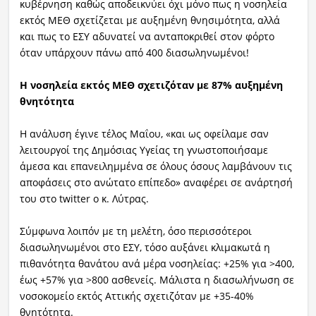
κυβέρνηση καθώς αποδεικνύει όχι μόνο πως η νοσηλεία
εκτός ΜΕΘ σχετίζεται με αυξημένη θνησιμότητα, αλλά
και πως το ΕΣΥ αδυνατεί να ανταποκριθεί στον φόρτο
όταν υπάρχουν πάνω από 400 διασωληνωμένοι!
Η νοσηλεία εκτός ΜΕΘ σχετιζόταν με 87% αυξημένη
θνητότητα
Η ανάλυση έγινε τέλος Μαΐου, «και ως οφείλαμε σαν
λειτουργοί της Δημόσιας Υγείας τη γνωστοποιήσαμε
άμεσα και επανειλημμένα σε όλους όσους λαμβάνουν τις
αποφάσεις στο ανώτατο επίπεδο» αναφέρει σε ανάρτησή
του στο twitter ο κ. Λύτρας.
Σύμφωνα λοιπόν με τη μελέτη, όσο περισσότεροι
διασωληνωμένοι στο ΕΣΥ, τόσο αυξάνει κλιμακωτά η
πιθανότητα θανάτου ανά μέρα νοσηλείας: +25% για >400,
έως +57% για >800 ασθενείς. Μάλιστα η διασωλήνωση σε
νοσοκομείο εκτός Αττικής σχετιζόταν με +35-40%
θνητότητα.