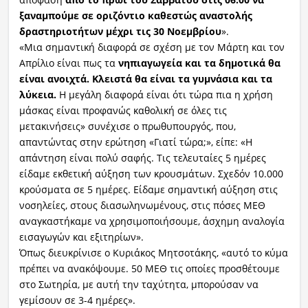
ξαναμπούμε σε οριζόντιο καθεστώς αναστολής
δραστηριοτήτων μέχρι τις 30 Νοεμβρίου
».
«Μια σημαντική διαφορά σε σχέση με τον Μάρτη και τον
Απρίλιο είναι πως τα
νηπιαγωγεία και τα δημοτικά θα
είναι ανοιχτά. Κλειστά θα είναι τα γυμνάσια και τα
λύκεια.
Η μεγάλη διαφορά είναι ότι τώρα πια η χρήση
μάσκας είναι προφανώς καθολική σε όλες τις
);background-size:25px 7px;background-position:center left;b
μετακινήσεις» συνέχισε ο πρωθυπουργός, που,
decoration:none;" target="_blank">powered by
απαντώντας στην ερώτηση «Γιατί τώρα;», είπε: «Η
htt
απάντηση είναι πολύ σαφής. Τις τελευταίες 5 ημέρες
είδαμε εκθετική αύξηση των κρουσμάτων. Σχεδόν 10.000
κρούσματα σε 5 ημέρες. Είδαμε σημαντική αύξηση στις
νοσηλείες, στους διασωληνωμένους, στις πόσες ΜΕΘ
αναγκαστήκαμε να χρησιμοποιήσουμε, άσχημη αναλογία
εισαγωγών και εξιτηρίων».
Όπως διευκρίνισε ο Κυριάκος Μητσοτάκης, «αυτό το κύμα
πρέπει να ανακόψουμε. 50 ΜΕΘ τις οποίες προσθέτουμε
στο Σωτηρία, με αυτή την ταχύτητα, μπορούσαν να
γεμίσουν σε 3-4 ημέρες».