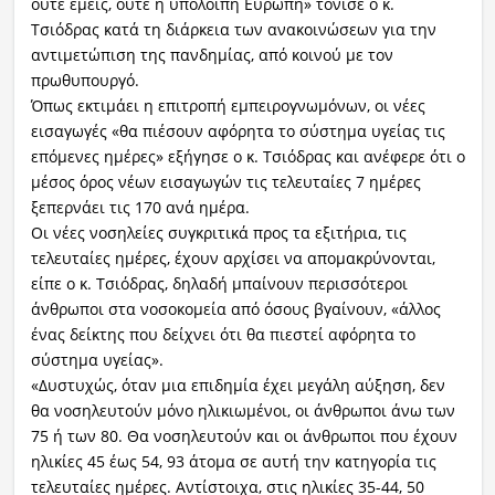
ούτε εμείς, ούτε η υπόλοιπη Ευρώπη» τόνισε ο κ.
Τσιόδρας κατά τη διάρκεια των ανακοινώσεων για την
αντιμετώπιση της πανδημίας, από κοινού με τον
πρωθυπουργό.
Όπως εκτιμάει η επιτροπή εμπειρογνωμόνων, οι νέες
εισαγωγές «θα πιέσουν αφόρητα το σύστημα υγείας τις
επόμενες ημέρες» εξήγησε ο κ. Τσιόδρας και ανέφερε ότι ο
μέσος όρος νέων εισαγωγών τις τελευταίες 7 ημέρες
ξεπερνάει τις 170 ανά ημέρα.
Οι νέες νοσηλείες συγκριτικά προς τα εξιτήρια, τις
τελευταίες ημέρες, έχουν αρχίσει να απομακρύνονται,
είπε ο κ. Τσιόδρας, δηλαδή μπαίνουν περισσότεροι
άνθρωποι στα νοσοκομεία από όσους βγαίνουν, «άλλος
ένας δείκτης που δείχνει ότι θα πιεστεί αφόρητα το
σύστημα υγείας».
«Δυστυχώς, όταν μια επιδημία έχει μεγάλη αύξηση, δεν
θα νοσηλευτούν μόνο ηλικιωμένοι, οι άνθρωποι άνω των
75 ή των 80. Θα νοσηλευτούν και οι άνθρωποι που έχουν
ηλικίες 45 έως 54, 93 άτομα σε αυτή την κατηγορία τις
τελευταίες ημέρες. Αντίστοιχα, στις ηλικίες 35-44, 50