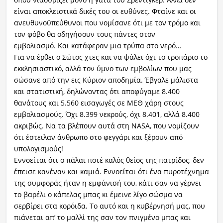
είναι αποκλειστικά δικές του οι ευθύνες. Φταίνε και οι
ανευθυνοϋπεύθυνοι που νομίσανε ότι με τον τρόμο και
τον φόβο θα οδηγήσουν τους πάντες στον
εμβολιασμό. Και κατάφεραν μια τρύπα στο νερό…
Για να έρθει ο Σώτος χτες και να ψάλει όχι το τροπάριο το
εκκλησιαστικό, αλλά τον ύμνο των εμβολίων που μας
σώσανε από την εις Κύριον αποδημία. Έβγαλε μάλιστα
και στατιστική, δηλώνοντας ότι αποφύγαμε 8.400
θανάτους και 5.560 εισαγωγές σε ΜΕΘ χάρη στους
εμβολιασμούς. Όχι 8.399 νεκρούς, όχι 8.401, αλλά 8.400
ακριβώς. Να τα βλέπουν αυτά στη NASA, που νομίζουν
ότι έστειλαν άνθρωπο στο φεγγάρι και ξέρουν από
υπολογισμούς!
Εννοείται ότι ο πάλαι ποτέ καλός θείος της πατρίδος, δεν
έπεισε κανέναν και καμιά. Eννοείται ότι ένα πυροτέχνημα
της συμφοράς ήταν η εμφάνισή του, κάτι σαν να γέρνει
το βαρέλι ο κάπελας μπας κι έμεινε λίγο σώσμα να
σερβίρει στα κορόιδα. Το αυτό και η κυβέρνησή μας, που
πιάνεται απ’ το μαλλί της σαν τον πνιγμένο μπας και