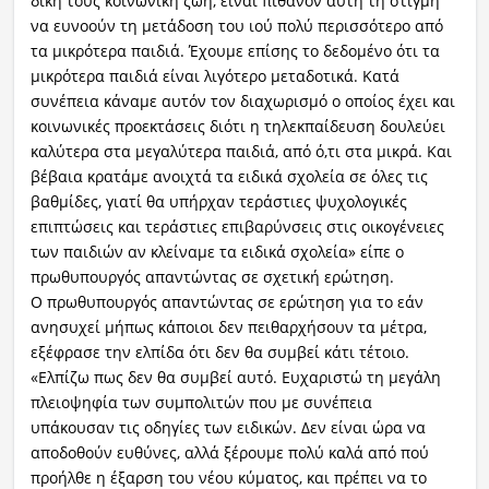
δική τους κοινωνική ζωή, είναι πιθανόν αυτή τη στιγμή
να ευνοούν τη μετάδοση του ιού πολύ περισσότερο από
τα μικρότερα παιδιά. Έχουμε επίσης το δεδομένο ότι τα
μικρότερα παιδιά είναι λιγότερο μεταδοτικά. Κατά
συνέπεια κάναμε αυτόν τον διαχωρισμό ο οποίος έχει και
κοινωνικές προεκτάσεις διότι η τηλεκπαίδευση δουλεύει
καλύτερα στα μεγαλύτερα παιδιά, από ό,τι στα μικρά. Και
βέβαια κρατάμε ανοιχτά τα ειδικά σχολεία σε όλες τις
βαθμίδες, γιατί θα υπήρχαν τεράστιες ψυχολογικές
επιπτώσεις και τεράστιες επιβαρύνσεις στις οικογένειες
των παιδιών αν κλείναμε τα ειδικά σχολεία» είπε ο
πρωθυπουργός απαντώντας σε σχετική ερώτηση.
Ο πρωθυπουργός απαντώντας σε ερώτηση για το εάν
ανησυχεί μήπως κάποιοι δεν πειθαρχήσουν τα μέτρα,
εξέφρασε την ελπίδα ότι δεν θα συμβεί κάτι τέτοιο.
«Ελπίζω πως δεν θα συμβεί αυτό. Ευχαριστώ τη μεγάλη
πλειοψηφία των συμπολιτών που με συνέπεια
υπάκουσαν τις οδηγίες των ειδικών. Δεν είναι ώρα να
αποδοθούν ευθύνες, αλλά ξέρουμε πολύ καλά από πού
προήλθε η έξαρση του νέου κύματος, και πρέπει να το