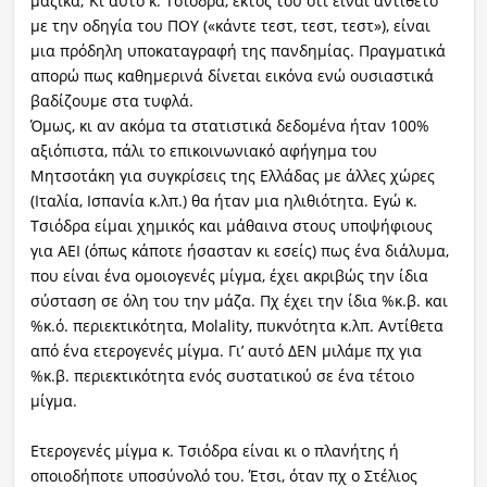
μαζικά; Κι αυτό κ. Τσιόδρα, εκτός του ότι είναι αντίθετο
με την οδηγία του ΠΟΥ («κάντε τεστ, τεστ, τεστ»), είναι
μια πρόδηλη υποκαταγραφή της πανδημίας. Πραγματικά
απορώ πως καθημερινά δίνεται εικόνα ενώ ουσιαστικά
βαδίζουμε στα τυφλά.
Όμως, κι αν ακόμα τα στατιστικά δεδομένα ήταν 100%
αξιόπιστα, πάλι το επικοινωνιακό αφήγημα του
Μητσοτάκη για συγκρίσεις της Ελλάδας με άλλες χώρες
(Ιταλία, Ισπανία κ.λπ.) θα ήταν μια ηλιθιότητα. Εγώ κ.
Τσιόδρα είμαι χημικός και μάθαινα στους υποψήφιους
για ΑΕΙ (όπως κάποτε ήσασταν κι εσείς) πως ένα διάλυμα,
που είναι ένα ομοιογενές μίγμα, έχει ακριβώς την ίδια
σύσταση σε όλη του την μάζα. Πχ έχει την ίδια %κ.β. και
%κ.ό. περιεκτικότητα, Molality, πυκνότητα κ.λπ. Αντίθετα
από ένα ετερογενές μίγμα. Γι’ αυτό ΔΕΝ μιλάμε πχ για
%κ.β. περιεκτικότητα ενός συστατικού σε ένα τέτοιο
μίγμα.
Ετερογενές μίγμα κ. Τσιόδρα είναι κι ο πλανήτης ή
οποιοδήποτε υποσύνολό του. Έτσι, όταν πχ ο Στέλιος