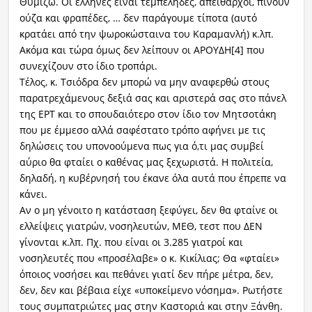
Θυμίζω. Οι έλληνες είναι τεμπέληδες, απείθαρχοι, πίνουν
ούζα και φραπέδες, … δεν παράγουμε τίποτα (αυτό
κρατάει από την ψωροκώσταινα του Καραμανλή) κ.λπ.
Ακόμα και τώρα όμως δεν λείπουν οι ΑΡΟΥΔΗ[4] που
συνεχίζουν στο ίδιο τροπάρι.
Τέλος, κ. Τσιόδρα δεν μπορώ να μην αναφερθώ στους
παρατρεχάμενους δεξιά σας και αριστερά σας στο πάνελ
της ΕΡΤ και το σπουδαιότερο στον ίδιο τον Μητσοτάκη
που με έμμεσο αλλά σαφέστατο τρόπο αφήνει με τις
δηλώσεις του υπονοούμενα πως για ό,τι μας συμβεί
αύριο θα φταίει ο καθένας μας ξεχωριστά. Η πολιτεία,
δηλαδή, η κυβέρνησή του έκανε όλα αυτά που έπρεπε να
κάνει.
Αν ο μη γένοιτο η κατάσταση ξεφύγει, δεν θα φταίνε οι
ελλείψεις γιατρών, νοσηλευτών, ΜΕΘ, τεστ που ΔΕΝ
γίνονται κ.λπ. Πχ. που είναι οι 3.285 γιατροί και
νοσηλευτές που «προσέλαβε» ο κ. Κικίλιας; Θα «φταίει»
όποιος νοσήσει και πεθάνει γιατί δεν πήρε μέτρα, δεν,
δεν, δεν και βέβαια είχε «υποκείμενο νόσημα». Ρωτήστε
τους συμπατριώτες μας στην Καστοριά και στην Ξάνθη.