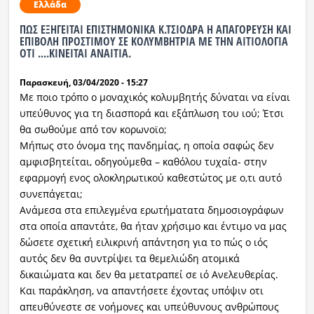
Ελλάδα
ΠΩΣ ΕΞΗΓΕΙΤΑΙ ΕΠΙΣΤΗΜΟΝΙΚΑ Κ.ΤΣΙΟΔΡΑ Η ΑΠΑΓΟΡΕΥΣΗ ΚΑΙ
ΕΠΙΒΟΛΗ ΠΡΟΣΤΙΜΟΥ ΣΕ ΚΟΛΥΜΒΗΤΡΙΑ ΜΕ ΤΗΝ ΑΙΤΙΟΛΟΓΙΑ
ΟΤΙ ....ΚΙΝΕΙΤΑΙ ΑΝΑΙΤΙΑ.
Παρασκευή, 03/04/2020 - 15:27
Με ποιο τρόπο ο μοναχικός κολυμβητής δύναται να είναι
υπεύθυνος για τη διασπορά και εξάπλωση του ιού; Έτσι
θα σωθούμε από τον κορωνοϊο;
Μήπως στο όνομα της πανδημίας, η οποία σαφώς δεν
αμφισβητείται, οδηγούμεθα – καθόλου τυχαία- στην
εφαρμογή ενος ολοκληρωτικού καθεστώτος με ο,τι αυτό
συνεπάγεται;
Ανάμεσα στα επιλεγμένα ερωτήματατα δημοσιογράφων
στα οποία απαντάτε, θα ήταν χρήσιμο και έντιμο να μας
δώσετε σχετική ειλικρινή απάντηση για το πώς ο ιός
αυτός δεν θα συντρίψει τα θεμελιώδη ατομικά
δικαιώματα και δεν θα μετατραπεί σε ιό Ανελευθερίας.
Και παράκληση, να απαντήσετε έχοντας υπόψιν οτι
απευθύνεστε σε νοήμονες και υπεύθυνους ανθρώπους