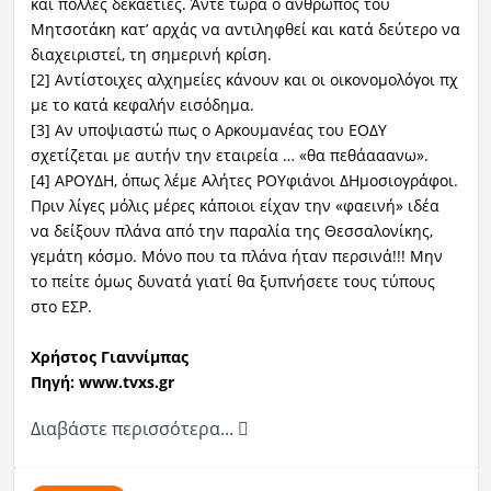
και πολλές δεκαετίες. Άντε τώρα ο άνθρωπος του
Μητσοτάκη κατ’ αρχάς να αντιληφθεί και κατά δεύτερο να
διαχειριστεί, τη σημερινή κρίση.
[2] Αντίστοιχες αλχημείες κάνουν και οι οικονομολόγοι πχ
με το κατά κεφαλήν εισόδημα.
[3] Αν υποψιαστώ πως ο Αρκουμανέας του ΕΟΔΥ
σχετίζεται με αυτήν την εταιρεία … «θα πεθάααανω».
[4] ΑΡΟΥΔΗ, όπως λέμε Αλήτες ΡΟΥφιάνοι ΔΗμοσιογράφοι.
Πριν λίγες μόλις μέρες κάποιοι είχαν την «φαεινή» ιδέα
να δείξουν πλάνα από την παραλία της Θεσσαλονίκης,
γεμάτη κόσμο. Μόνο που τα πλάνα ήταν περσινά!!! Μην
το πείτε όμως δυνατά γιατί θα ξυπνήσετε τους τύπους
στο ΕΣΡ.
Χρήστος Γιαννίμπας
Πηγή: www.tvxs.gr
Διαβάστε περισσότερα...