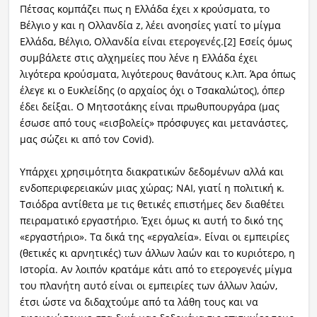
Πέτσας κομπάζει πως η Ελλάδα έχει x κρούσματα, το
Βέλγιο y και η Ολλανδία z, λέει ανοησίες γιατί το μίγμα
Ελλάδα, Βέλγιο, Ολλανδία είναι ετερογενές.[2] Εσείς όμως
συμβάλετε στις αλχημείες που λένε η Ελλάδα έχει
λιγότερα κρούσματα, λιγότερους θανάτους κ.λπ. Άρα όπως
έλεγε κι ο Ευκλείδης (ο αρχαίος όχι ο Τσακαλώτος), όπερ
έδει δείξαι. Ο Μητσοτάκης είναι πρωθυπουργάρα (μας
έσωσε από τους «εισβολείς» πρόσφυγες και μετανάστες,
μας σώζει κι από τον Covid).
Υπάρχει χρησιμότητα διακρατικών δεδομένων αλλά και
ενδοπεριφερειακών μιας χώρας; ΝΑΙ, γιατί η πολιτική κ.
Τσιόδρα αντίθετα με τις θετικές επιστήμες δεν διαθέτει
πειραματικό εργαστήριο. Έχει όμως κι αυτή το δικό της
«εργαστήριο». Τα δικά της «εργαλεία». Είναι οι εμπειρίες
(θετικές κι αρνητικές) των άλλων λαών και το κυριότερο, η
Ιστορία. Αν λοιπόν κρατάμε κάτι από το ετερογενές μίγμα
του πλανήτη αυτό είναι οι εμπειρίες των άλλων λαών,
έτσι ώστε να διδαχτούμε από τα λάθη τους και να