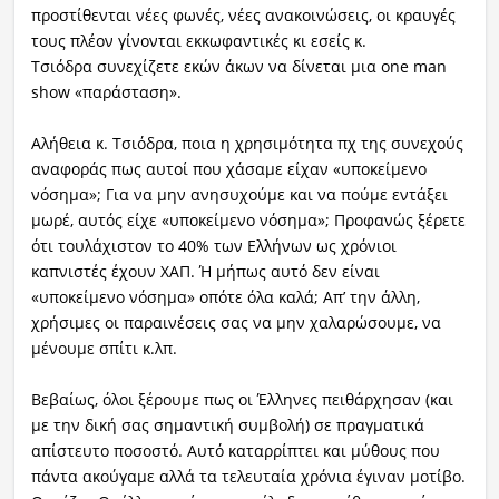
προστίθενται νέες φωνές, νέες ανακοινώσεις, οι κραυγές
τους πλέον γίνονται εκκωφαντικές κι εσείς κ.
Τσιόδρα συνεχίζετε εκών άκων να δίνεται μια one man
show «παράσταση».
Αλήθεια κ. Τσιόδρα, ποια η χρησιμότητα πχ της συνεχούς
αναφοράς πως αυτοί που χάσαμε είχαν «υποκείμενο
νόσημα»; Για να μην ανησυχούμε και να πούμε εντάξει
μωρέ, αυτός είχε «υποκείμενο νόσημα»; Προφανώς ξέρετε
ότι τουλάχιστον το 40% των Ελλήνων ως χρόνιοι
καπνιστές έχουν ΧΑΠ. Ή μήπως αυτό δεν είναι
«υποκείμενο νόσημα» οπότε όλα καλά; Απ’ την άλλη,
χρήσιμες οι παραινέσεις σας να μην χαλαρώσουμε, να
μένουμε σπίτι κ.λπ.
Βεβαίως, όλοι ξέρουμε πως οι Έλληνες πειθάρχησαν (και
με την δική σας σημαντική συμβολή) σε πραγματικά
απίστευτο ποσοστό. Αυτό καταρρίπτει και μύθους που
πάντα ακούγαμε αλλά τα τελευταία χρόνια έγιναν μοτίβο.