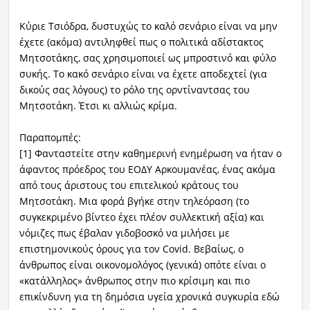
Κύριε Τσιόδρα, δυστυχώς το καλό σενάριο είναι να μην
έχετε (ακόμα) αντιληφθεί πως ο πολιτικά αδίστακτος
Μητσοτάκης, σας χρησιμοποιεί ως μπροστινό και φύλο
συκής. Το κακό σενάριο είναι να έχετε αποδεχτεί (για
δικούς σας λόγους) το ρόλο της ορντίναντσας του
Μητσοτάκη. Έτσι κι αλλιώς κρίμα.
Παραπομπές:
[1] Φανταστείτε στην καθημερινή ενημέρωση να ήταν ο
άφαντος πρόεδρος του ΕΟΔΥ Αρκουμανέας, ένας ακόμα
από τους άριστους του επιτελικού κράτους του
Μητσοτάκη. Μια φορά βγήκε στην τηλεόραση (το
συγκεκριμένο βίντεο έχει πλέον συλλεκτική αξία) και
νόμιζες πως έβαλαν γιδοβοσκό να μιλήσει με
επιστημονικούς όρους για τον Covid. Βεβαίως, ο
άνθρωπος είναι οικονομολόγος (γενικά) οπότε είναι ο
«κατάλληλος» άνθρωπος στην πιο κρίσιμη και πιο
επικίνδυνη για τη δημόσια υγεία χρονικά συγκυρία εδώ