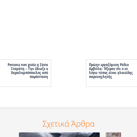
Persona non grata η Σάσα
Πρώην εργαζόμενη Ράδιο
Σταμάτη – Την έδιωξε ο
Αρβύλα: Ήξεραν ότι ο εν
Χαραλαμπόπουλος από
λόγω τύπος είναι γλοιώδης
παράσταση
παρενοχλητής
Σχετικά Άρθρα