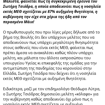
Μάλιστα, φαίνεται πως τη συγκεκριμένη έρευνα του
Σωτήρη Τσιόδρα, η οποία αποδεικνύει πως η νοσηλεία
Ραδιόφωνο
εκτός ΜΕΘ σχετίζεται με 87% αυξημένη θνητότητα, η
LIVE
κυβέρνηση την είχε στα χέρια της ήδη από τον
περασμένο Μάιο!
Εκπομπές
Ο πρωθυπουργός που πριν λίγες μέρες δήλωσε από το
βήμα της Βουλής ότι δεν υπάρχουν μελέτες που να
αποδεικνύουν πως υπάρχει μεγαλύτερη θνησιμότητα
Πολιτισμός
στους ασθενείς που είναι εκτός ΜΕΘ, φαίνεται πως
πρέπει άμεσα να ανακαλέσει καθώς πλέον υπάρχει
μελέτη, και μάλιστα του άλλοτε εκπροσώπου του
υπουργείου Υγείας κι επικεφαλής της ομάδας για την
αντιμετώπιση της πανδημίας του κορονοϊού στην
Ελλάδα, Σωτήρη Τσιόδρα που δείχνει ότι η νοσηλεία
εκτός ΜΕΘ σχετίζεται με αυξημένη θνητότητα.
Ειδικότερα, μαζί με τον επιδημιολόγο Θεόδωρο Λύτρα,
ο Σωτήρης Τσιόδρας δημοσιεύει μελέτη «κόλαφο» για
την κυβέρνηση καθώς αποδεικνύει όχι μόνο πως η
νοσηλεία εκτός ΜΕΘ σχετίζεται με αυξημένη