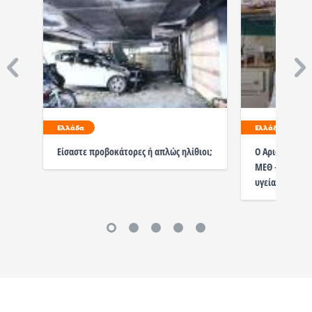
Ελλάδα
Ελλάδα
Είσαστε προβοκάτορες ή απλώς ηλίθιοι;
Ο Αριστοτέλης
ΜΕΘ – Επιδείν
υγείας του