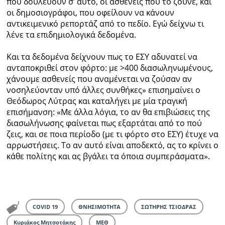
που δουλεύουν σ’ αυτό, οι ασθενείς που το ζούνε, και
οι δημοσιογράφοι, που οφείλουν να κάνουν
αντικειμενικό ρεπορτάζ από το πεδίο. Εγώ δείχνω τι
λένε τα επιδημιολογικά δεδομένα.
Και τα δεδομένα δείχνουν πως το ΕΣΥ αδυνατεί να
ανταποκριθεί στον φόρτο: με >400 διασωληνωμένους,
χάνουμε ασθενείς που αναμένεται να ζούσαν αν
νοσηλεύονταν υπό άλλες συνθήκες» επισημαίνει ο
Θεόδωρος Λύτρας και καταλήγει με μία τραγική
επισήμανση: «Με άλλα λόγια, το αν θα επιβιώσεις της
διασωλήνωσης φαίνεται πως εξαρτάται από το πού
ζεις, και σε ποια περίοδο (με τι φόρτο στο ΕΣΥ) έτυχε να
αρρωστήσεις. Το αν αυτό είναι αποδεκτό, ας το κρίνει ο
κάθε πολίτης και ας βγάλει τα όποια συμπεράσματα».
COVID 19
ΘΝΗΣΙΜΟΤΗΤΑ
ΣΩΤΗΡΗΣ ΤΣΙΟΔΡΑΣ
Κυριάκος Μητσοτάκης
ΜΕΘ