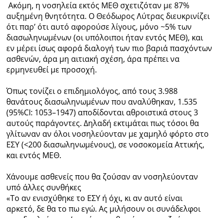
Ακόμη, η νοσηλεία εκτός ΜΕΘ σχετιζόταν με 87%
αυξημένη θνητότητα. Ο Θεόδωρος Λύτρας διευκρινίζει
ότι παρ’ ότι αυτό αφορούσε λίγους, μόνο ~5% των
διασωληνωμένων (οι υπόλοιποι ήταν εντός ΜΕΘ), και
εν μέρει ίσως αφορά διαλογή των πιο βαριά πασχόντων
ασθενών, άρα μη αιτιακή σχέση, άρα πρέπει να
ερμηνευθεί με προσοχή.
Όπως τονίζει ο επιδημιολόγος, από τους 3.988
θανάτους διασωληνωμένων που αναλύθηκαν, 1.535
(95%CI: 1053–1947) αποδίδονται αθροιστικά στους 3
αυτούς παράγοντες. Δηλαδή εκτιμάται πως τόσοι θα
γλίτωναν αν όλοι νοσηλεύονταν με χαμηλό φόρτο στο
ΕΣΥ (<200 διασωληνωμένους), σε νοσοκομεία Αττικής,
και εντός ΜΕΘ.
Χάνουμε ασθενείς που θα ζούσαν αν νοσηλεύονταν
υπό άλλες συνθήκες
«Το αν ενισχύθηκε το ΕΣΥ ή όχι, κι αν αυτό είναι
αρκετό, δε θα το πω εγώ. Ας μιλήσουν οι συνάδελφοι