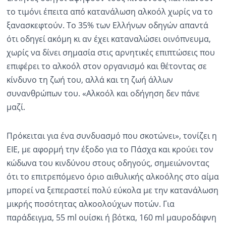
το τιμόνι έπειτα από κατανάλωση αλκοόλ χωρίς να το
Ραδιόφωνο
ξανασκεφτούν. Το 35% των Ελλήνων οδηγών απαντά
LIVE
ότι οδηγεί ακόμη κι αν έχει καταναλώσει οινόπνευμα,
χωρίς να δίνει σημασία στις αρνητικές επιπτώσεις που
Εκπομπές
επιφέρει το αλκοόλ στον οργανισμό και θέτοντας σε
κίνδυνο τη ζωή του, αλλά και τη ζωή άλλων
Πολιτισμός
συνανθρώπων του. «Αλκοόλ και οδήγηση δεν πάνε
μαζί.
Πρόκειται για ένα συνδυασμό που σκοτώνει», τονίζει η
ΕΙΕ, με αφορμή την έξοδο για το Πάσχα και κρούει τον
κώδωνα του κινδύνου στους οδηγούς, σημειώνοντας
ότι το επιτρεπόμενο όριο αιθυλικής αλκοόλης στο αίμα
μπορεί να ξεπεραστεί πολύ εύκολα με την κατανάλωση
μικρής ποσότητας αλκοολούχων ποτών. Για
παράδειγμα, 55 ml ουίσκι ή βότκα, 160 ml μαυροδάφνη