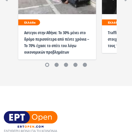
Ελλάδα
Ελλάδα
Αστεγοι στην Αθήνα: Το 30% μένει στο
Trafficking στ
δρόμο περισσότερα από πέντε χρόνια –
στοιχεία – 881
Το 70% έχασε το σπίτι του λόγω
τους 108 παιδι
οικονομικών προβλημάτων