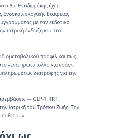
υ ο Δρ. Θεοδωράκης έχει
ς Ενδοκρινολογικής Εταιρείας
 συγγράμματος με τον εκδοτικό
ν ιατρική ένδειξη και στο
διομεταβολικού προφίλ και πώς
στο «ένα πρωτόκολλο για εσάς».
υμπληρωμάτων διατροφής για την
παρεμβάσεις — GLP-1, TRT,
την Ιατρική του Τρόπου Ζωής. Την
οϋποθέτουν.
όχι ως