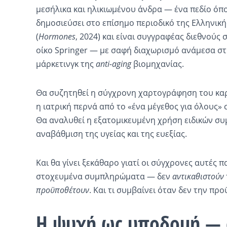
μεσήλικα και ηλικιωμένου άνδρα — ένα πεδίο όπο
δημοσιεύσει στο επίσημο περιοδικό της Ελληνική
(
Hormones
, 2024) και είναι συγγραφέας διεθνούς
οίκο Springer — με σαφή διαχωρισμό ανάμεσα στη
μάρκετινγκ της
anti-aging
βιομηχανίας.
Θα συζητηθεί η σύγχρονη χαρτογράφηση του καρ
η ιατρική περνά από το «ένα μέγεθος για όλους» 
Θα αναλυθεί η εξατομικευμένη χρήση ειδικών σ
αναβάθμιση της υγείας και της ευεξίας.
Και θα γίνει ξεκάθαρο γιατί οι σύγχρονες αυτές 
στοχευμένα συμπληρώματα — δεν
αντικαθιστούν
προϋποθέτουν
. Και τι συμβαίνει όταν δεν την πρ
Η ψυχή ως υποδομή — 