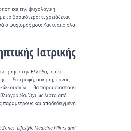
ρηση και την ψυχολογική
 το βασικότερο: τι χρειάζεται
ά ο ψυχισμός μου; Και τι από όλα
ηπτικής Ιατρικής
ντησης στην Ελλάδα, οι έξι
ωής — διατροφή, άσκηση, ύπνος,
ξικών ουσιών — θα παρουσιαστούν
ιβλιογραφία. Όχι ως λίστα από
μες παραμέτρους και αποδεδειγμένη
Zones, Lifestyle Medicine Pillars and