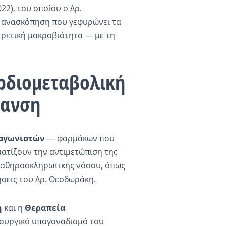
022), του οποίου ο Δρ.
ή ανασκόπηση που γεφυρώνει τα
ιρετική μακροβιότητα — με τη
ρδιομεταβολική
ρανση
 αγωνιστών
— φαρμάκων που
ματίζουν την αντιμετώπιση της
ς αθηροσκληρωτικής νόσου, όπως
εις του Δρ. Θεοδωράκη.
η
και η
Θεραπεία
ουργικό υπογοναδισμό του