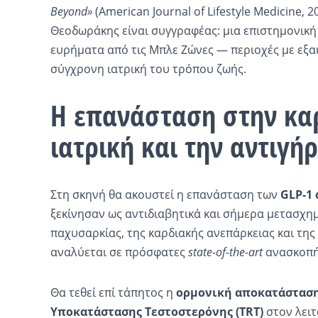
Beyond»
(American Journal of Lifestyle Medicine, 2
Θεοδωράκης είναι συγγραφέας: μια επιστημονικ
ευρήματα από τις Μπλε Ζώνες — περιοχές με εξα
σύγχρονη ιατρική του τρόπου ζωής.
Η επανάσταση στην
κα
ιατρική και την
αντιγή
Στη σκηνή θα ακουστεί η επανάσταση των
GLP-1
ξεκίνησαν ως αντιδιαβητικά και σήμερα μετασχη
παχυσαρκίας, της καρδιακής ανεπάρκειας και τη
αναλύεται σε πρόσφατες
state
-of-the-art
ανασκοπήσ
Θα τεθεί επί τάπητος η
ορμονική αποκατάστασ
Υποκατάστασης Τεστοστερόνης (TRT)
στον λειτ