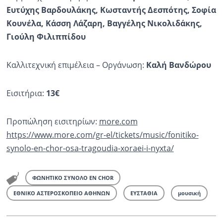
Ευτύχης Βαρδουλάκης, Κωσταντής Δεσπότης, Σοφία
Κουνέλα, Κάσση Λάζαρη, Βαγγέλης Νικολιδάκης,
Γιούλη Φιλιππίδου
Καλλιτεχνική επιμέλεια – Οργάνωση:
Καλή Βανδώρου
Εισιτήρια:
13€
Προπώληση εισιτηρίων:
more.com
https://www.more.com/gr-el/tic
kets/music/fonitiko-
synolo-en-
chor-osa-tragoudia-xoraei-i-ny
xta/
ΦΩΝΗΤΙΚΟ ΣΥΝΟΛΟ EN CHOR
ΕΘΝΙΚΟ ΑΣΤΕΡΟΣΚΟΠΕΙΟ ΑΘΗΝΩΝ
ΕΥΣΤΑΘΙΑ
μουσική