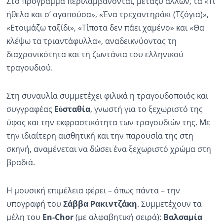
Στο πρόγραμμα περιλαμβάνονται, μεταξύ άλλων, τα «Τι
ήθελα και σ’ αγαπούσα», «Ένα τρεχαντηράκι (Τζόγια)»,
«Ετοιμάζω ταξίδι», «Τίποτα δεν πάει χαμένο» και «Θα
κλέψω τα τριαντάφυλλα», αναδεικνύοντας τη
διαχρονικότητα και τη ζωντάνια του ελληνικού
τραγουδιού.
Στη συναυλία συμμετέχει φιλικά η τραγουδοποιός και
συγγραφέας
Εὐσταθία
, γνωστή για το ξεχωριστό της
ύφος και την εκφραστικότητα των τραγουδιών της. Με
την ιδιαίτερη αισθητική και την παρουσία της στη
σκηνή, αναμένεται να δώσει ένα ξεχωριστό χρώμα στη
βραδιά.
Η μουσική επιμέλεια φέρει – όπως πάντα – την
υπογραφή του
Σάββα Ρακιντζάκη
. Συμμετέχουν τα
μέλη του
En-Chor
(με αλφαβητική σειρά):
Βαλσαμία