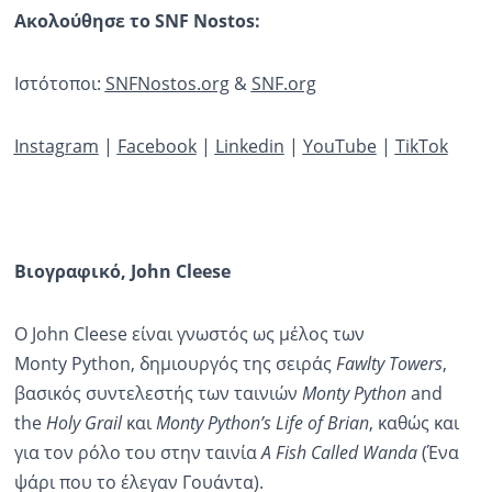
Ακολούθησε το
SNF
Nostos
:
Ιστότοποι:
SNFNostos
.
org
&
SNF
.
org
Instagram
|
Facebook
|
Linkedin
|
YouTube
|
TikTok
Βιογραφικό,
John
Cleese
Ο John Cleese είναι γνωστός ως μέλος των
Monty Python, δημιουργός της σειράς
Fawlty
Towers
,
βασικός συντελεστής των ταινιών
Monty
Python
and
the
Holy
Grail
και
Monty
Python’s
Life
of
Brian
, καθώς και
για τον ρόλο του στην ταινία
A
Fish
Called
Wanda
(Ένα
ψάρι που το έλεγαν Γουάντα).