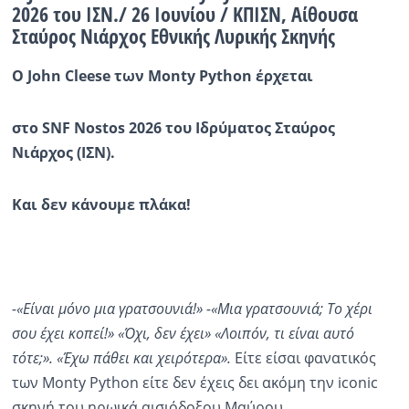
2026 του ΙΣΝ./ 26 Ιουνίου / ΚΠΙΣΝ, Aίθουσα
Σταύρος Νιάρχος Εθνικής Λυρικής Σκηνής
Ραδιόφωνο
LIVE
O John Cleese
των
Monty Python
έρχεται
Εκπομπές
στο
SNF
Nostos
2026 του Ιδρύματος Σταύρος
Νιάρχος (ΙΣΝ).
Πολιτισμός
Και
δεν
κάνουμε πλάκα!
-«Είναι μόνο μια γρατσουνιά!» -«Μια γρατσουνιά; Το χέρι
σου έχει κοπεί!» «Όχι, δεν έχει» «Λοιπόν, τι είναι αυτό
τότε;». «Έχω πάθει και χειρότερα».
Eίτε είσαι φανατικός
των Monty Python είτε δεν έχεις δει ακόμη την iconic
σκηνή του ηρωικά αισιόδοξου Μαύρου