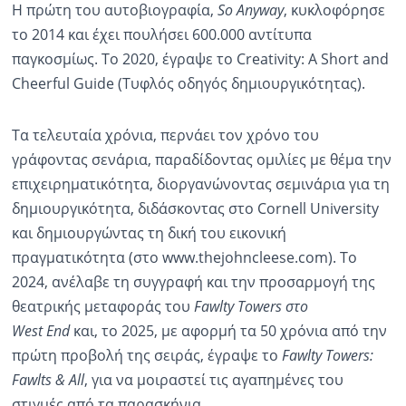
Η πρώτη του αυτοβιογραφία,
So
Anyway
, κυκλοφόρησε
το 2014 και έχει πουλήσει 600.000 αντίτυπα
παγκοσμίως. Το 2020, έγραψε το Creativity: A Short and
Cheerful Guide (Τυφλός οδηγός δημιουργικότητας).
Τα τελευταία χρόνια, περνάει τον χρόνο του
γράφοντας σενάρια, παραδίδοντας ομιλίες με θέμα την
επιχειρηματικότητα, διοργανώνοντας σεμινάρια για τη
δημιουργικότητα, διδάσκοντας στο Cornell University
και δημιουργώντας τη δική του εικονική
πραγματικότητα (στο www.thejohncleese.com). Το
2024, ανέλαβε τη συγγραφή και την προσαρμογή της
θεατρικής μεταφοράς του
Fawlty
Towers
στο
West
End
και, το 2025, με αφορμή τα 50 χρόνια από την
πρώτη προβολή της σειράς, έγραψε το
Fawlty
Towers
:
Fawlts
&
All
, για να μοιραστεί τις αγαπημένες του
στιγμές από τα παρασκήνια.