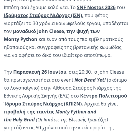
Ιππότη σού έχουμε καλά νέα. Το
SNF
Nostos
2026
του
Ιδρύματος Σταύρος Νιάρχος (ΙΣΝ)
,
που φέτος
γιορτάζει τα 30 χρόνια κοινωφελούς έργου, υποδέχεται
τον
μοναδικό
John
Cleese
,
την ψυχή των
Monty
Python
και έναν από τους πιο εμβληματικούς
ηθοποιούς και συγγραφείς της βρετανικής κωμωδίας,
για να αφήσει το δικό του ιδιαίτερο αποτύπωμα.
Την
Παρασκευή
26 Ιουνίου
, στις 20:30,
o John Cleese
θα πρωταγωνιστήσει στο event
Νο
t
D
ead
Y
et
!
(σκόπιμο
το λογοπαίγνιο)
στην Αίθουσα Σταύρος Νιάρχος της
Εθνικής Λυρικής Σκηνής (ΕΛΣ) στο
Κέντρο Πολιτισμού
Ίδρυμα Σταύρος Νιάρχος (ΚΠΙΣΝ)
.
Αρχικά θα γίνει
προβολή της ταινίας
Monty
Python
and
the
Holy
Grail
(Οι Ιππότες της Ελεεινής Τραπέζης)
γιορτάζοντας 50 χρόνια από την κυκλοφορία της