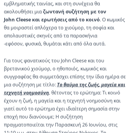
εμβληματικής ταινίας, και στη συνέχεια θα
ακολουθήσει μια
ζωντανή συζήτηση με τον
John
Cleese
και ερωτήσεις από το κοινό
. Ο κωμικός
θα μοιραστεί απλόχερα το χιούμορ, τη σοφία και
απολαυστικές σκηνές από τα παρασκήνια
-εφόσον, φυσικά, θυμάται κάτι από όλα αυτά.
Για τους φανατικούς του John Cleese και του
βρετανικού χιούμορ, ο ηθοποιός, κωμικός και
συγγραφέας θα συμμετάσχει επίσης την ίδια ημέρα σε
μια συζήτηση με τίτλο:
Το θαύμα της ζωής, μαγεία και
τεχνητή νοημοσύνη
,
θέτοντας το ερώτημα:
Τι κοινό
έχουν η ζωή, η μαγεία και η τεχνητή νοημοσύνη και
γιατί αυτό το ερώτημα έχει ιδιαίτερη σημασία στην
εποχή που διανύουμε;
Η συζήτηση
πραγματοποιείται
την Παρασκευή 26 Ιουνίου
,
στις
11:10 μ.μ.
στην Αίθουσα Σταύρος Νιάρχος. Τη