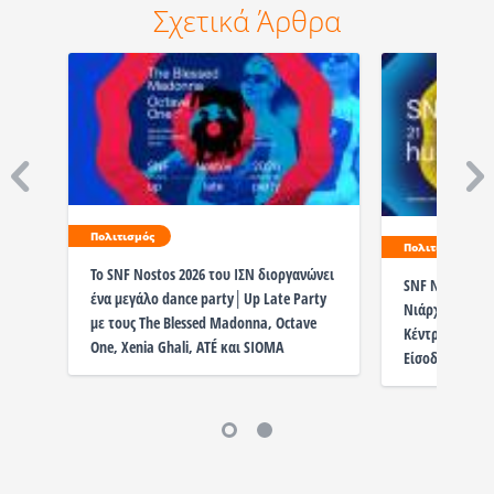
Σχετικά Άρθρα
Πολιτισμός
Πολιτισμός
Το SNF Nostos 2026 τoυ ΙΣΝ διοργανώνει
SNF Nostos το
ένα μεγάλο dance party│Up Late Party
Νιάρχος (ΙΣΝ) 
με τους Τhe Blessed Madonna, Octave
Κέντρο Ιδρύμα
One, Xenia Ghali, ATÉ και SIOMA
Είσοδος Ελεύθ