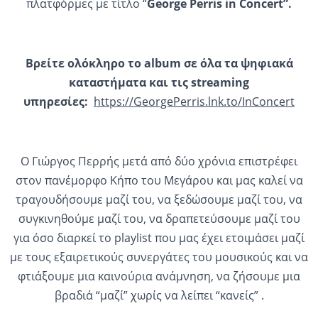
πλατφόρμες με τίτλο “
George Perris in Concert”.
Βρείτε ολόκληρο το album σε όλα τα ψηφιακά
καταστήματα και τις streaming
υπηρεσίες:
https://GeorgePerris.lnk.to/
InConcert
Ο Γιώργος Περρής μετά από δύο χρόνια επιστρέφει
στον πανέμορφο Κήπο του Μεγάρου και μας καλεί να
τραγουδήσουμε μαζί του, να ξεδώσουμε μαζί του, να
συγκινηθούμε μαζί του, να δραπετεύσουμε μαζί του
για όσο διαρκεί το playlist που μας έχει ετοιμάσει μαζί
με τους εξαιρετικούς συνεργάτες του μουσικούς και να
φτιάξουμε μια καινούρια ανάμνηση, να ζήσουμε μια
βραδιά “μαζί” χωρίς να λείπει “κανείς” .