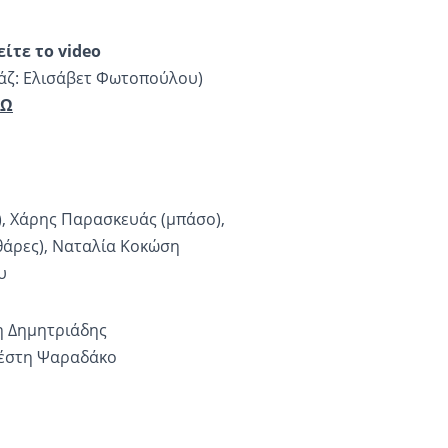
είτε το
video
άζ: Ελισάβετ Φωτοπούλου)
ΔΩ
), Χάρης Παρασκευάς (μπάσο),
θάρες), Ναταλία Κοκώση
υ
η Δημητριάδης
Ανέστη Ψαραδάκο