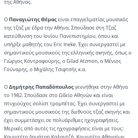
της Αθήνας.
Ο
Παναγιώτης Θέμας
είναι επαγγελματίας μουσικός
της τζαζ με έδρα την Αθήνα. Σπούδασε στη Τζαζ
κατεύθυνση του Ιονίου Πανεπιστημίου, όπου και
υπήρξε μαθητής του Eric Ineke. Έχει συνεργαστεί με
σημαντικούς μουσικούς της ελληνικής σκηνής, όπως ο
Γιώργος Κοντραφούρης, ο Gilad Atzmon, o Μένιος
Γούναρης, ο Μιχάλης Τσιφτσής κ.α.
Ο
Δημήτρης Παπαδόπουλος
γεννήθηκε στην Αθήνα
το 1982. Σπούδασε στο Ωδείο Αθηνών και είναι
πτυχιούχος σολίστ τρομπέτας. Έχει συνεργαστεί με
σημαντικούς μουσικούς της διεθνούς τζαζ σκηνής και
έχει συμμετάσχει σε πολυάριθμες ηχογραφήσεις.
Μερικές από αυτές τις ηχογραφήσεις είναι με τους:
Κουιντέτο Δημήτρη Καλαντζή, Κουιντέτο Αθηναίων