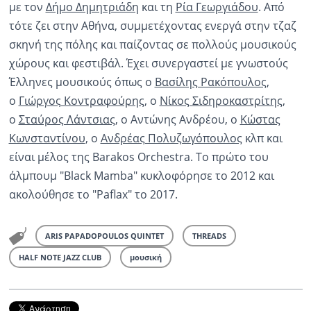
με τον
Δήμο Δημητριάδη
και τη
Ρία Γεωργιάδου
. Από
τότε ζει στην Αθήνα, συμμετέχοντας ενεργά στην τζαζ
σκηνή της πόλης και παίζοντας σε πολλούς μουσικούς
χώρους και φεστιβάλ. Έχει συνεργαστεί με γνωστούς
Έλληνες μουσικούς όπως ο
Βασίλης Ρακόπουλος
,
ο
Γιώργος Κοντραφούρης
, ο
Νίκος Σιδηροκαστρίτης
,
ο
Σταύρος Λάντσιας
, ο Αντώνης Ανδρέου, ο
Κώστας
Κωνσταντίνου
, ο
Ανδρέας Πολυζωγόπουλος
κλπ και
είναι μέλος της Barakos Orchestra. Το πρώτο του
άλμπουμ "Black Mamba" κυκλοφόρησε το 2012 και
ακολούθησε το "Paflax" το 2017.
ARIS PAPADOPOULOS QUINTET
THREADS
HALF NOTE JAZZ CLUB
μουσική