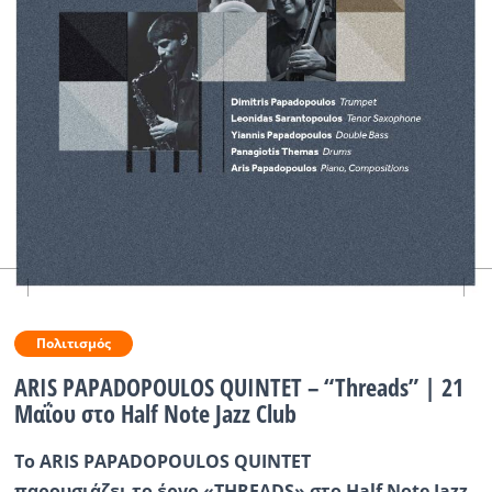
Ραδιόφωνο
LIVE
Εκπομπές
Πολιτισμός
Πολιτισμός
ARIS PAPADOPOULOS QUINTET – “Threads” | 21
Μαΐου στο Half Note Jazz Club
Το
ARIS PAPADOPOULOS QUINTET
παρουσιάζει
το
έργο
«THREADS»
στο
Half Note Jazz