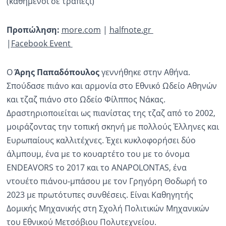
(καθήμενοι σε τραπέζι)
Προπώληση:
more
.
co
m
|
halfnote
.
gr
|
Facebook
Event
Ο
Άρης Παπαδόπουλος
γεννήθηκε στην Αθήνα.
Σπούδασε πιάνο και αρμονία στο Εθνικό Ωδείο Αθηνών
και τζαζ πιάνο στο Ωδείο Φίλππος Νάκας.
Δραστηριοποιείται ως πιανίστας της τζαζ από το 2002,
μοιράζοντας την τοπική σκηνή με πολλούς Έλληνες και
Ευρωπαίους καλλιτέχνες. Έχει κυκλοφορήσει δύο
άλμπουμ, ένα με το κουαρτέτο του με το όνομα
ENDEAVORS το 2017 και το ANAPOLONTAS, ένα
ντουέτο πιάνου-μπάσου με τον Γρηγόρη Θοδωρή το
2023 με πρωτότυπες συνθέσεις. Είναι Καθηγητής
Δομικής Μηχανικής στη Σχολή Πολιτικών Μηχανικών
του Εθνικού Μετσόβιου Πολυτεχνείου.