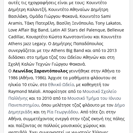
αυτές τις ηχογραφήσεις είναι με τους: Κουιντέτο
Δημήτρη Καλαντζή, Κουιντέτο Αθηναίων Δημήτρη
Βασιλάκη, Ομάδα Γιώργου Φακανά, Κουιντέτο Sami
Aramis, Τάκη Πατερέλη, Βασίλη Ξενόπουλο, Tony Lakatos,
Love Affair Big Band, Latin All Stars del Palenque, Bellevue
Cadillac, Κουαρτέτο Κώστα Κωνσταντίνου και Κουιντέτο
Athens Jazz Legacy. Ο Δημήτρης Παπαδόπουλος
συνεργάζεται με την Athens Big Band και από το 2013
διδάσκει στο τμήμα τζαζ του Ωδείου Αθηνών και στη
Σχολή Καλών Τεχνών Γιώργου Φακανά.
Ο
Λεωνίδας Σαραντόπουλος
γεννήθηκε στην Αθήνα το
1986 (Αθήνα, 1986). Άρχισε τα μαθήματα φλάουτου σε
ηλικία 10 ετών, στο
Εθνικό Ωδείο
, με καθηγητή τον
Raymond Maloli. Αποφοίτησε από το
Μουσικό Σχολείο
Παλλήνης
και το 2010 από το
Μουσικό Τμήμα του Ιόνιου
Πανεπιστημίου
, όπου μελέτησε τζαζ φλάουτο με τον
Δήμο
Δημητριάδη
και τη
Ρία Γεωργιάδου
. Από τότε ζει στην
Αθήνα, συμμετέχοντας ενεργά στην τζαζ σκηνή της πόλης
και παίζοντας σε πολλούς μουσικούς χώρους και
φεστιβάλ. Έχει συνεργαστεί με γνωστούς Έλληνες