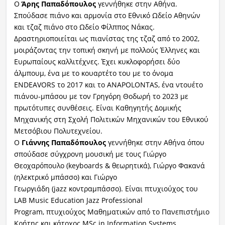
Ο
Άρης Παπαδόπουλος
γεννήθηκε στην Αθήνα.
Σπούδασε πιάνο και αρμονία στο Εθνικό Ωδείο Αθηνών
και τζαζ πιάνο στο Ωδείο Φίλππος Νάκας.
Δραστηριοποιείται ως πιανίστας της τζαζ από το 2002,
μοιράζοντας την τοπική σκηνή με πολλούς Έλληνες και
Ευρωπαίους καλλιτέχνες. Έχει κυκλοφορήσει δύο
άλμπουμ, ένα με το κουαρτέτο του με το όνομα
ENDEAVORS το 2017 και το ANAPOLONTAS, ένα ντουέτο
πιάνου-μπάσου με τον Γρηγόρη Θοδωρή το 2023 με
πρωτότυπες συνθέσεις. Είναι Καθηγητής Δομικής
Μηχανικής στη Σχολή Πολιτικών Μηχανικών του Εθνικού
Μετσόβιου Πολυτεχνείου.
Ο
Γιάννης Παπαδόπουλος
γεννήθηκε στην Αθήνα όπου
σπούδασε σύγχρονη μουσική με τους Γιώργο
Θεοχαρόπουλο (keyboards & θεωρητικά), Γιώργο Φακανά
(ηλεκτρικό μπάσσο) και Γιώργο
Γεωργιάδη (jazz κοντραμπάσσο). Είναι πτυχιούχος του
LAB Music Education Jazz Professional
Program, πτυχιούχος Μαθηματικών από το Πανεπιστήμιο
Κρήτης και κάτοχος MSc in Information Systems