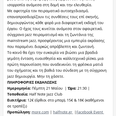
ισορροπία ανάμεσα στη δομή και την ελευθερία.
Με αφετηρία τον πειραματικό αυτοσχεδιασμό,
επαναπροσδιορίζουν τις συνθέσεις τους επί σκηνής,
δημιουργώντας κάθε φορά μια διαφορετική εκδοχή του
έργου. Ο ήχος τους κινείται ανάμεσα στον αφαιρετικό,
σύγχρονο jazz πειραματισμό και τη ζωντάνια της
mainstream jazz, προσφέροντας μια εμπειρία ακρόασης
που παραμένει διαρκώς απρόβλεπτη και ζωντανή.
Το κοινό θα έχει την ευκαιρία να βιώσει μια βραδιά
γεμάτη ένταση, ευαισθησία και καλλιτεχνικό ρίσκο, μια
πρώτη παρουσίαση που αναδεικνύει τη φρέσκια ματιά
του σχήματος και τη βαθιά του σύνδεση με τη σύγχρονη
jazz δημιουργία. Μην τη χάσετε.
ΠΛΗΡΟΦΟΡΙΕΣ ΕΚΔΗΛΩΣΗΣ
Ημερομηνία:
Πέμπτη 21 Μαΐου |
Ώρα:
21:30 |
Τοποθεσία:
Half Note Jazz Club
Εισιτήρια:
12€ (όρθιοι στο μπαρ), 15€ & 18€ (καθήμενοι
σε τραπέζι)
Προπώληση:
more
.
co
m
|
halfnote
.
gr
|
Facebook
Event