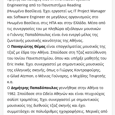
Engineering από το Πανεπιστήμιο Reading
(Ηνωμένο Βασίλειο). Έχει εργαστεί ως IT Project Manager
και Software Engineer σε μεγάλους οργανισμούς στο
Ηνωμένο Βασίλειο, στις ΗΠΑ και στην Ελλάδα. Μέσα από
τις συνεργασίες του με πληθώρα αξιόλογων μουσικών
ο Γιάννης Παπαδόπουλος είναι ένα ενεργό μέλος της
ζωντανής μουσικής κοινότητας της Αθήνας.
Ο
Παναγιώτης Θέμας
είναι επαγγελματίας μουσικός της
τζαζ με έδρα την Αθήνα. Σπούδασε στη Τζαζ κατεύθυνση
του Ιονίου Πανεπιστημίου, όπου και υπήρξε μαθητής του
Eric Ineke. Έχει συνεργαστεί με σημαντικούς μουσικούς
της ελληνικής σκηνής, όπως ο Γιώργος Κοντραφούρης,
ο Gilad Atzmon, o Μένιος Γούναρης, ο Μιχάλης Τσιφτσής
κ.α.
Ο
Δημήτρης Παπαδόπουλος
γεννήθηκε στην Αθήνα το
1982. Σπούδασε στο Ωδείο Αθηνών και είναι πτυχιούχος
σολίστ τρομπέτας. Έχει συνεργαστεί με σημαντικούς
μουσικούς της διεθνούς τζαζ σκηνής και έχει
συμμετάσχει σε πολυάριθμες ηχογραφήσεις. Μερικές από