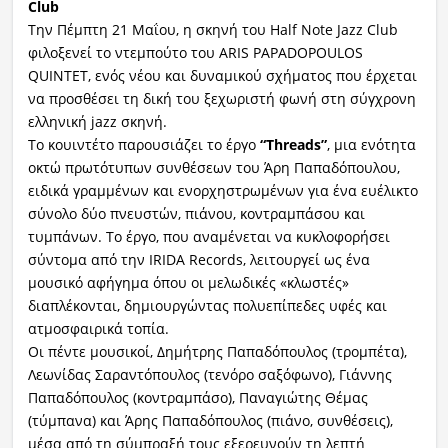
Club
Την Πέμπτη 21 Μαΐου, η σκηνή του Half Note Jazz Club
φιλοξενεί το ντεμπούτο του ARIS PAPADOPOULOS
QUINTET, ενός νέου και δυναμικού σχήματος που έρχεται
να προσθέσει τη δική του ξεχωριστή φωνή στη σύγχρονη
ελληνική jazz σκηνή.
Το κουιντέτο παρουσιάζει το έργο
“
Threads
”
, μια ενότητα
οκτώ πρωτότυπων συνθέσεων του Άρη Παπαδόπουλου,
ειδικά γραμμένων και ενορχηστρωμένων για ένα ευέλικτο
σύνολο δύο πνευστών, πιάνου, κοντραμπάσου και
τυμπάνων. Το έργο, που αναμένεται να κυκλοφορήσει
σύντομα από την IRIDA Records, λειτουργεί ως ένα
μουσικό αφήγημα όπου οι μελωδικές «κλωστές»
διαπλέκονται, δημιουργώντας πολυεπίπεδες υφές και
ατμοσφαιρικά τοπία.
Οι πέντε μουσικοί, Δημήτρης Παπαδόπουλος (τρομπέτα),
Λεωνίδας Σαραντόπουλος (τενόρο σαξόφωνο), Γιάννης
Παπαδόπουλος (κοντραμπάσο), Παναγιώτης Θέμας
(τύμπανα) και Άρης Παπαδόπουλος (πιάνο, συνθέσεις),
μέσα από τη σύμπραξή τους εξερευνούν τη λεπτή