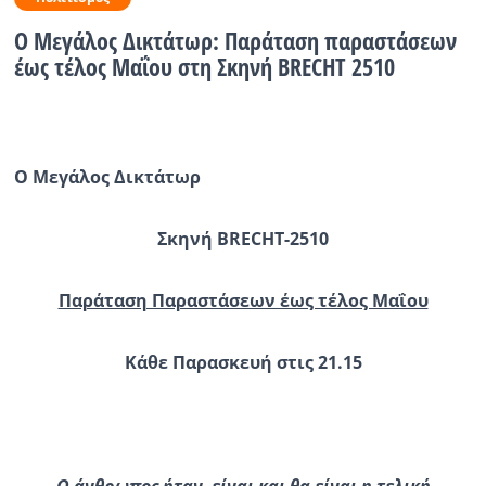
Ο Μεγάλος Δικτάτωρ: Παράταση παραστάσεων
Ραδιόφωνο
LIVE
έως τέλος Μαΐου στη Σκηνή BRECHT 2510
Εκπομπές
Ο Μεγάλος Δικτάτωρ
Πολιτισμός
Σκηνή BRECHT-2510
Παράταση Παραστάσεων έως τέλος Μαΐου
Κάθε Παρασκευή στις 21.15
Ο άνθρωπος ήταν, είναι και θα είναι η τελική