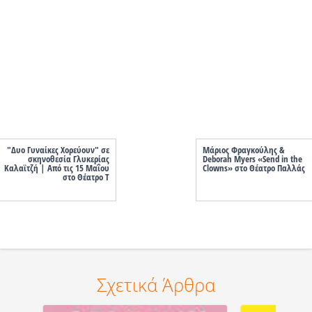
"Δυο Γυναίκες Χορεύουν" σε
Μάριος Φραγκούλης &
σκηνοθεσία Γλυκερίας
Deborah Myers «Send in the
Καλαϊτζή | Από τις 15 Μαΐου
Clowns» στο Θέατρο Παλλάς
στο Θέατρο Τ
Σχετικά Άρθρα