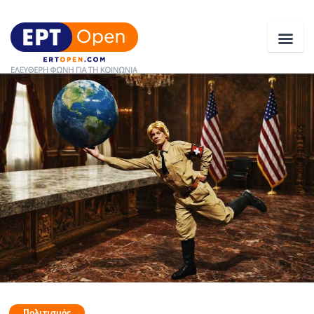
Ειδήσεις
Ελλάδα
Κοινωνία
Πολιτική
Οικονομία
Αθλητικά
Κόσμος
Πολιτισμός