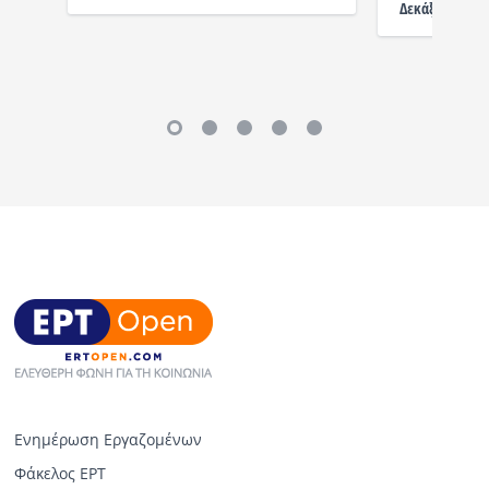
Δεκάξι - 2ος Χ
Ενημέρωση Εργαζομένων
Φάκελος ΕΡΤ