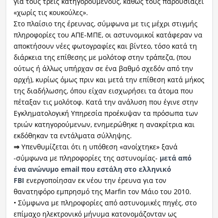
για τους τρεις κατηγορούμενους, καθώς τους παρουσιάζει
«χωρίς τις κουκούλες».
Στο πλαίσιο της έρευνας, σύμφωνα με τις μέχρι στιγμής
πληροφορίες του ΑΠΕ-ΜΠΕ, οι αστυνομικοί κατάφεραν να
αποκτήσουν νέες φωτογραφίες και βίντεο, τόσο κατά τη
διάρκεια της επίθεσης με μολότοφ στην τράπεζα, (που
ούτως ή άλλως υπήρχαν σε ένα βαθμό σχεδόν από την
αρχή), κυρίως όμως πριν και μετά την επίθεση κατά μήκος
της διαδήλωσης, όπου είχαν εισχωρήσει τα άτομα που
πέταξαν τις μολότοφ. Κατά την ανάλυση που έγινε στην
Εγκληματολογική Υπηρεσία προέκυψαν τα πρόσωπα των
τριών κατηγορούμενων, ενημερώθηκε η ανακρίτρια και
εκδόθηκαν τα εντάλματα σύλληψης.
⇒
Υπενθυμίζεται ότι η υπόθεση «ανοίχτηκε» ξανά
-σύμφωνα με πληροφορίες της αστυνομίας-
μετά από
ένα ανώνυμο email που εστάλη στο ελληνικό
FBI
ενεργοποίησαν εκ νέου την έρευνα για τον
θανατηφόρο εμπρησμό της Marfin τον Μάιο του 2010.
• Σύμφωνα με πληροφορίες από αστυνομικές πηγές, στο
επίμαχο ηλεκτρονικό μήνυμα κατονομάζονταν ως