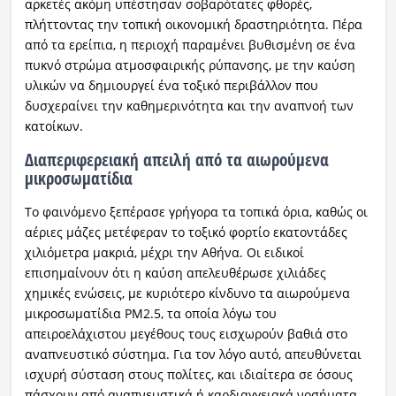
αρκετές ακόμη υπέστησαν σοβαρότατες φθορές,
πλήττοντας την τοπική οικονομική δραστηριότητα. Πέρα
από τα ερείπια, η περιοχή παραμένει βυθισμένη σε ένα
πυκνό στρώμα ατμοσφαιρικής ρύπανσης, με την καύση
υλικών να δημιουργεί ένα τοξικό περιβάλλον που
δυσχεραίνει την καθημερινότητα και την αναπνοή των
κατοίκων.
Διαπεριφερειακή απειλή από τα αιωρούμενα
μικροσωματίδια
Το φαινόμενο ξεπέρασε γρήγορα τα τοπικά όρια, καθώς οι
αέριες μάζες μετέφεραν το τοξικό φορτίο εκατοντάδες
χιλιόμετρα μακριά, μέχρι την Αθήνα. Οι ειδικοί
επισημαίνουν ότι η καύση απελευθέρωσε χιλιάδες
χημικές ενώσεις, με κυριότερο κίνδυνο τα αιωρούμενα
μικροσωματίδια PM2.5, τα οποία λόγω του
απειροελάχιστου μεγέθους τους εισχωρούν βαθιά στο
αναπνευστικό σύστημα. Για τον λόγο αυτό, απευθύνεται
ισχυρή σύσταση στους πολίτες, και ιδιαίτερα σε όσους
πάσχουν από αναπνευστικά ή καρδιαγγειακά νοσήματα,