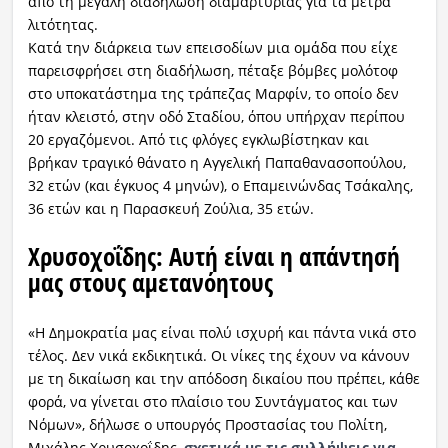
από τη μεγάλη διαδήλωση διαμαρτυρίας για τα μέτρα
λιτότητας.
Κατά την διάρκεια των επεισοδίων μια ομάδα που είχε
παρεισφρήσει στη διαδήλωση, πέταξε βόμβες μολότοφ
στο υποκατάστημα της τράπεζας Μαρφίν, το οποίο δεν
ήταν κλειστό, στην οδό Σταδίου, όπου υπήρχαν περίπου
20 εργαζόμενοι. Από τις φλόγες εγκλωβίστηκαν και
βρήκαν τραγικό θάνατο η Αγγελική Παπαθανασοπούλου,
32 ετών (και έγκυος 4 μηνών), ο Επαμεινώνδας Τσάκαλης,
36 ετών και η Παρασκευή Ζούλια, 35 ετών.
Χρυσοχοΐδης: Αυτή είναι η απάντησή
μας στους αμετανόητους
«Η Δημοκρατία μας είναι πολύ ισχυρή και πάντα νικά στο
τέλος. Δεν νικά εκδικητικά. Οι νίκες της έχουν να κάνουν
με τη δικαίωση και την απόδοση δικαίου που πρέπει, κάθε
φορά, να γίνεται στο πλαίσιο του Συντάγματος και των
Νόμων», δήλωσε ο υπουργός Προστασίας του Πολίτη,
Μιχάλης Χρυσοχοΐδης,
σχετικά με τις συλλήψεις για