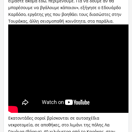
είμαστε ακόμα εδώ, περιμένουμε. Για να δούμε αν θα
μπορέσουμε να βγάλουμε κάποιον», εξήγησε ο Εδουάρδο
Καρδόσο, εργάτης γης που βοηθάει τους διασώστες στην
Τουράκας, άλλη σεισμοπαθή κοινότητα, στα παράλια.
Εκατοντάδες σοροί βρίσκονται σε αυτοσχέδια
νεκροτομεία, σε αποθήκες, στο λιμάνι της πόλης Λα
Γουάιρα (βόρεια), 40 χιλιόμετρα από το Καράκας, στον