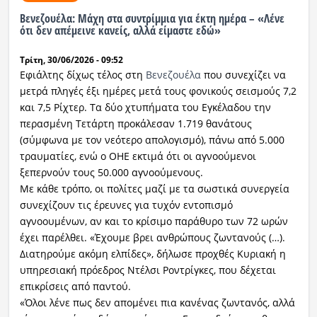
Βενεζουέλα: Μάχη στα συντρίμμια για έκτη ημέρα – «Λένε
ότι δεν απέμεινε κανείς, αλλά είμαστε εδώ»
Τρίτη, 30/06/2026 - 09:52
Εφιάλτης δίχως τέλος στη
Βενεζουέλα
που συνεχίζει να
μετρά πληγές έξι ημέρες μετά τους φονικούς σεισμούς 7,2
και 7,5 Ρίχτερ. Τα δύο χτυπήματα του Εγκέλαδου την
περασμένη Τετάρτη προκάλεσαν 1.719 θανάτους
(σύμφωνα με τον νεότερο απολογισμό), πάνω από 5.000
τραυματίες, ενώ ο ΟΗΕ εκτιμά ότι οι αγνοούμενοι
ξεπερνούν τους 50.000 αγνοούμενους.
Με κάθε τρόπο, οι πολίτες μαζί με τα σωστικά συνεργεία
συνεχίζουν τις έρευνες για τυχόν εντοπισμό
αγνοουμένων, αν και το κρίσιμο παράθυρο των 72 ωρών
έχει παρέλθει. «Έχουμε βρει ανθρώπους ζωντανούς (…).
Διατηρούμε ακόμη ελπίδες», δήλωσε προχθές Κυριακή η
υπηρεσιακή πρόεδρος Ντέλσι Ροντρίγκες, που δέχεται
επικρίσεις από παντού.
«Όλοι λένε πως δεν απομένει πια κανένας ζωντανός, αλλά