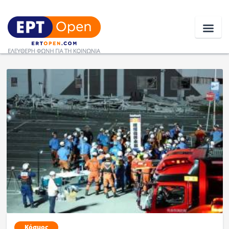
Ειδήσεις
Ελλάδα
Κοινωνία
Πολιτική
Οικονομία
Αθλητικά
Κόσμος
Κόσμος