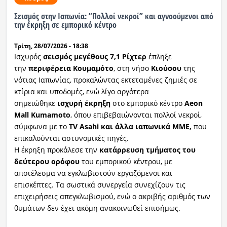
Σεισμός στην Ιαπωνία: ”Πολλοί νεκροί” και αγνοούμενοι από
Ραδιόφωνο
την έκρηξη σε εμπορικό κέντρο
LIVE
Τρίτη, 28/07/2026 - 18:38
Εκπομπές
Ισχυρός
σεισμός μεγέθους 7,1 Ρίχτερ
έπληξε
την
περιφέρεια Κουμαμότο
, στη νήσο
Κιούσου
της
νότιας Ιαπωνίας, προκαλώντας εκτεταμένες ζημιές σε
κτίρια και υποδομές, ενώ λίγο αργότερα
Πολιτισμός
σημειώθηκε
ισχυρή έκρηξη
στο εμπορικό κέντρο
Aeon
Mall Kumamoto
, όπου επιβεβαιώνονται πολλοί νεκροί,
σύμφωνα με το
TV Asahi και άλλα ιαπωνικά ΜΜΕ,
που
επικαλούνται αστυνομικές πηγές.
Η έκρηξη προκάλεσε την
κατάρρευση τμήματος του
δεύτερου ορόφου
του εμπορικού κέντρου, με
αποτέλεσμα να εγκλωβιστούν εργαζόμενοι και
επισκέπτες. Τα σωστικά συνεργεία συνεχίζουν τις
επιχειρήσεις απεγκλωβισμού, ενώ ο ακριβής αριθμός των
θυμάτων δεν έχει ακόμη ανακοινωθεί επισήμως.