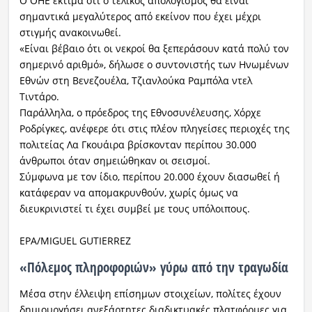
Ο ΟΗΕ εκτιμά ότι ο τελικός απολογισμός θα είναι
σημαντικά μεγαλύτερος από εκείνον που έχει μέχρι
στιγμής ανακοινωθεί.
«Είναι βέβαιο ότι οι νεκροί θα ξεπεράσουν κατά πολύ τον
σημερινό αριθμό», δήλωσε ο συντονιστής των Ηνωμένων
Εθνών στη Βενεζουέλα, Τζιανλούκα Ραμπόλα ντελ
Τιντάρο.
Παράλληλα, ο πρόεδρος της Εθνοσυνέλευσης, Χόρχε
Ροδρίγκες, ανέφερε ότι στις πλέον πληγείσες περιοχές της
πολιτείας Λα Γκουάιρα βρίσκονταν περίπου 30.000
άνθρωποι όταν σημειώθηκαν οι σεισμοί.
Σύμφωνα με τον ίδιο, περίπου 20.000 έχουν διασωθεί ή
κατάφεραν να απομακρυνθούν, χωρίς όμως να
διευκρινιστεί τι έχει συμβεί με τους υπόλοιπους.
EPA/MIGUEL GUTIERREZ
«Πόλεμος πληροφοριών» γύρω από την τραγωδία
Μέσα στην έλλειψη επίσημων στοιχείων, πολίτες έχουν
δημιουργήσει ανεξάρτητες διαδικτυακές πλατφόρμες για