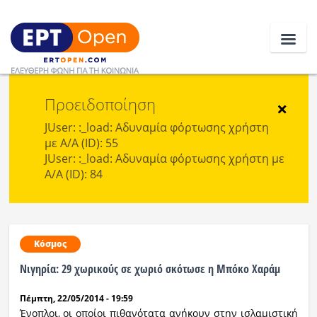
Προειδοποίηση
Ειδήσεις
×
JUser: :_load: Αδυναμία φόρτωσης χρήστη
με Α/Α (ID): 55
Ελλάδα
JUser: :_load: Αδυναμία φόρτωσης χρήστη με
Α/Α (ID): 84
Κοινωνία
Πολιτική
Οικονομία
Κόσμος
Νιγηρία: 29 χωρικούς σε χωριό σκότωσε η Μπόκο Χαράμ
Αθλητικά
Πέμπτη, 22/05/2014 - 19:59
Κόσμος
Ένοπλοι, οι οποίοι πιθανότατα ανήκουν στην ισλαμιστική