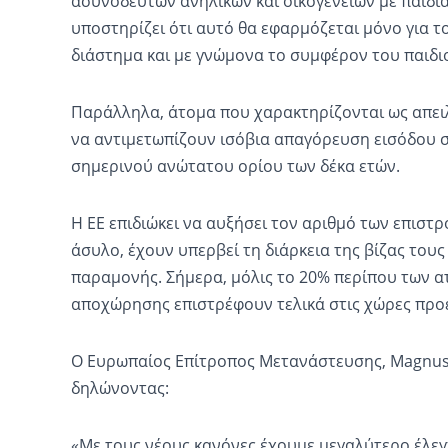
ασυνόδευτων ανηλίκων και οικογενειών με παιδι
υποστηρίζει ότι αυτό θα εφαρμόζεται μόνο για 
διάστημα και με γνώμονα το συμφέρον του παιδι
Παράλληλα, άτομα που χαρακτηρίζονται ως απει
να αντιμετωπίζουν ισόβια απαγόρευση εισόδου 
σημερινού ανώτατου ορίου των δέκα ετών.
Η ΕΕ επιδιώκει να αυξήσει τον αριθμό των επιστ
άσυλο, έχουν υπερβεί τη διάρκεια της βίζας τους
παραμονής. Σήμερα, μόλις το 20% περίπου των 
αποχώρησης επιστρέφουν τελικά στις χώρες προ
Ο Ευρωπαίος Επίτροπος Μετανάστευσης, Magnus 
δηλώνοντας:
«Με τους νέους κανόνες έχουμε μεγαλύτερο έλεγχ