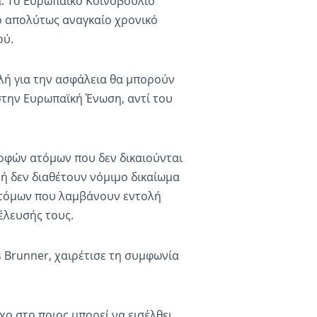
ά. Το Ευρωπαϊκό Κοινοβούλιο
το απολύτως αναγκαίο χρονικό
ού.
λή για την ασφάλεια θα μπορούν
στην Ευρωπαϊκή Ένωση, αντί του
ροφών ατόμων που δεν δικαιούνται
 ή δεν διαθέτουν νόμιμο δικαίωμα
ατόμων που λαμβάνουν εντολή
έλευσής τους.
Brunner, χαιρέτισε τη συμφωνία
ο στο ποιος μπορεί να εισέλθει