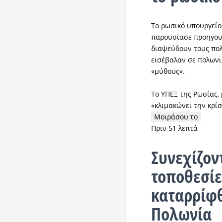
Το ρωσικό υπουργείο 
παρουσίασε προηγου
διαψεύδουν τους πολ
εισέβαλαν σε πολωνι
«μύθους».
Το ΥΠΕΞ της Ρωσίας, 
«κλιμακώνει την κρί
Μοιράσου το
Πριν 51 λεπτά
Συνεχίζοντ
τοποθεσίε
καταρρίφθ
Πολωνία