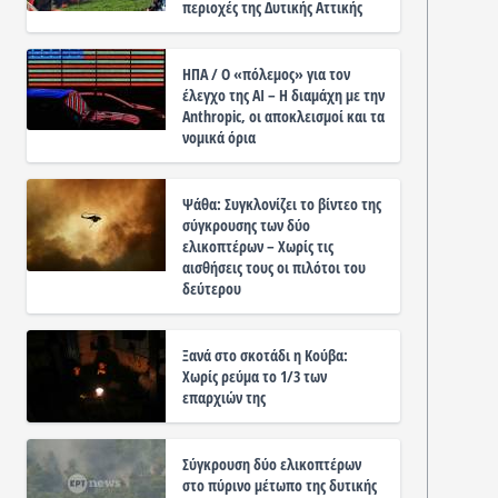
περιοχές της Δυτικής Αττικής
ΗΠΑ / Ο «πόλεμος» για τον
έλεγχο της ΑΙ – Η διαμάχη με την
Anthropic, οι αποκλεισμοί και τα
νομικά όρια
Ψάθα: Συγκλονίζει το βίντεο της
σύγκρουσης των δύο
ελικοπτέρων – Χωρίς τις
αισθήσεις τους οι πιλότοι του
δεύτερου
Ξανά στο σκοτάδι η Κούβα:
Χωρίς ρεύμα το 1/3 των
επαρχιών της
Σύγκρουση δύο ελικοπτέρων
στο πύρινο μέτωπο της δυτικής