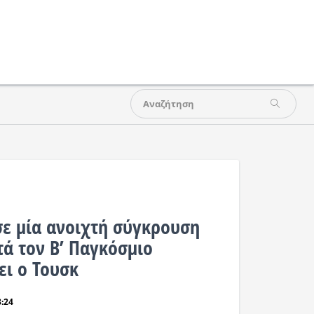
σε μία ανοιχτή σύγκρουση
τά τον Β’ Παγκόσμιο
ει ο Τουσκ
8:24