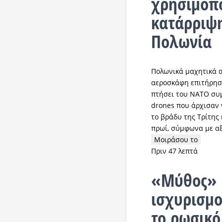
χρησιμοπ
κατάρριψη
Πολωνία
Πολωνικά μαχητικά αε
αεροσκάφη επιτήρησ
πτήσει του ΝΑΤΟ συμ
drones που άρχισαν 
το βράδυ της Τρίτης
πρωί, σύμφωνα με α
Μοιράσου το
Πριν 47 λεπτά
«Μύθος» 
ισχυρισμοί
το ρωσικό