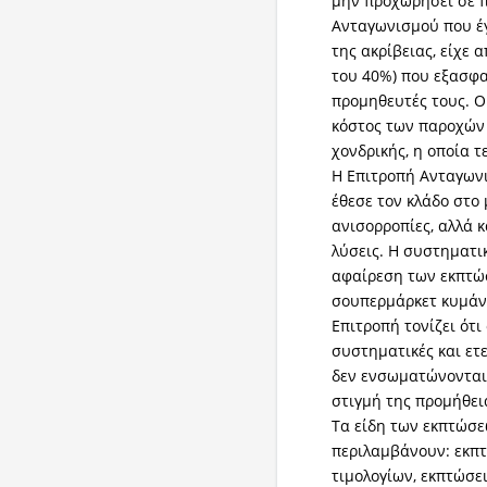
μην προχωρήσει σε π
Ανταγωνισμού που έγ
της ακρίβειας, είχε 
του 40%) που εξασφα
προμηθευτές τους. Ο
κόστος των παροχών
χονδρικής, η οποία τ
Η Επιτροπή Ανταγωνι
έθεσε τον κλάδο στο 
ανισορροπίες, αλλά κ
λύσεις. Η συστηματι
αφαίρεση των εκπτώσ
σουπερμάρκετ κυμάνθ
Επιτροπή τονίζει ότι
συστηματικές και ετ
δεν ενσωματώνονται 
στιγμή της προμήθει
Τα είδη των εκπτώσε
περιλαμβάνουν: εκπτ
τιμολογίων, εκπτώσε