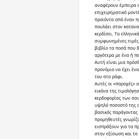
αναφέρουν έμπειρα σ
επιχειρηματικό μοντ
προϊόντα από έναν π
πουλάει στον κατανα
κερδίσει. Τα ελληνικ
συμφωνημένες τιμές 
βιβλίο τα ποσά που 
αργότερα με ένα ή π
Αυτή είναι μια πρόσθ
προνόμιο να έχει έν
του στο ράφι.
Αυτές οι «παροχές» 
εικόνα της τιμολόγησ
κερδοφορίας των σου
υψηλό ποσοστό της α
βασικός παράγοντας 
προμηθευτές γνωρίζο
εισπράξουν για τα π
στην εξίσωση και το