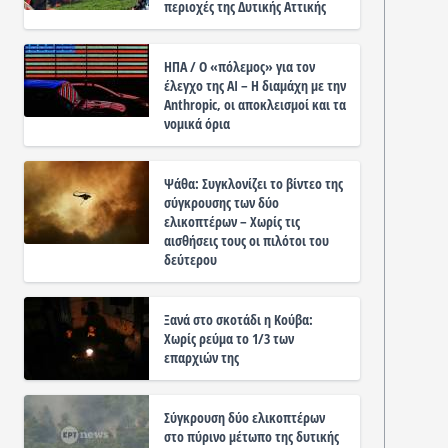
περιοχές της Δυτικής Αττικής
ΗΠΑ / Ο «πόλεμος» για τον
έλεγχο της ΑΙ – Η διαμάχη με την
Anthropic, οι αποκλεισμοί και τα
νομικά όρια
Ψάθα: Συγκλονίζει το βίντεο της
σύγκρουσης των δύο
ελικοπτέρων – Χωρίς τις
αισθήσεις τους οι πιλότοι του
δεύτερου
Ξανά στο σκοτάδι η Κούβα:
Χωρίς ρεύμα το 1/3 των
επαρχιών της
Σύγκρουση δύο ελικοπτέρων
στο πύρινο μέτωπο της δυτικής