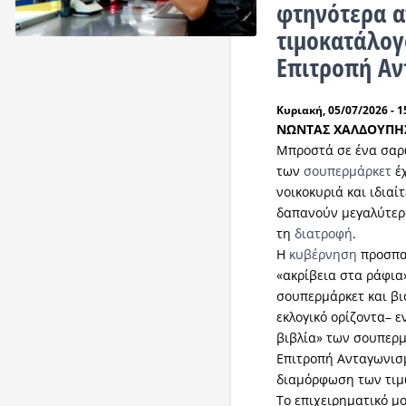
φτηνότερα α
τιμοκατάλογ
Επιτροπή Α
Κυριακή, 05/07/2026 - 1
ΝΩΝΤΑΣ ΧΑΛΔΟΥΠΗ
Μπροστά σε ένα σαρ
των
σουπερμάρκετ
έχ
νοικοκυριά και ιδιαί
δαπανούν μεγαλύτερο
τη
διατροφή
.
Η
κυβέρνηση
προσπαθ
«ακρίβεια στα ράφια
σουπερμάρκετ και βι
εκλογικό ορίζοντα– ε
βιβλία» των σουπερ
Επιτροπή Ανταγωνισ
διαμόρφωση των τιμώ
Το επιχειρηματικό μ