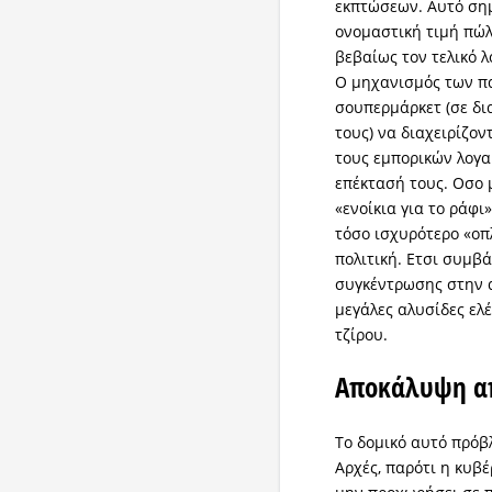
εκπτώσεων. Αυτό σημ
ονομαστική τιμή πώλ
βεβαίως τον τελικό 
Ο μηχανισμός των π
σουπερμάρκετ (σε δι
τους) να διαχειρίζο
τους εμπορικών λογα
επέκτασή τους. Οσο 
«ενοίκια για το ράφι
τόσο ισχυρότερο «οπλ
πολιτική. Ετσι συμβ
συγκέντρωσης στην α
μεγάλες αλυσίδες ελ
τζίρου.
Αποκάλυψη απ
Το δομικό αυτό πρόβ
Αρχές, παρότι η κυβ