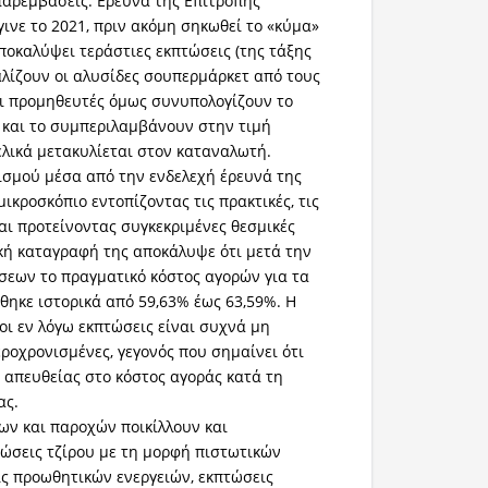
αρεμβάσεις. Ερευνα της Επιτροπής
ινε το 2021, πριν ακόμη σηκωθεί το «κύμα»
αποκαλύψει τεράστιες εκπτώσεις (της τάξης
λίζουν οι αλυσίδες σουπερμάρκετ από τους
ι προμηθευτές όμως συνυπολογίζουν το
 και το συμπεριλαμβάνουν στην τιμή
ελικά μετακυλίεται στον καταναλωτή.
σμού μέσα από την ενδελεχή έρευνά της
μικροσκόπιο εντοπίζοντας τις πρακτικές, τις
αι προτείνοντας συγκεκριμένες θεσμικές
κή καταγραφή της αποκάλυψε ότι μετά την
εων το πραγματικό κόστος αγορών για τα
ηκε ιστορικά από 59,63% έως 63,59%. Η
 οι εν λόγω εκπτώσεις είναι συχνά μη
εροχρονισμένες, γεγονός που σημαίνει ότι
απευθείας στο κόστος αγοράς κατά τη
ας.
ων και παροχών ποικίλλουν και
ώσεις τζίρου με τη μορφή πιστωτικών
ις προωθητικών ενεργειών, εκπτώσεις